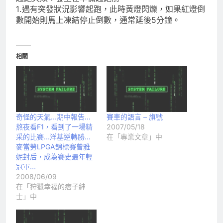
1.遇有突發狀況影響起跑，此時黃燈閃爍，如果紅燈倒
數開始則馬上凍結停止倒數，通常延後5分鐘。
相關
奇怪的天氣…期中報告…
賽車的語言 – 旗號
熬夜看F1，看到了一場精
2007/05/18
采的比賽…洋基逆轉勝…
在「專業文章」中
麥當勞LPGA錦標賽曾雅
妮封后，成為賽史最年輕
冠軍…
2008/06/09
在「狩獵幸福的痞子紳
士」中