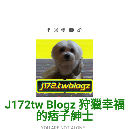
J172tw Blogz 狩獵幸福
的痞子紳士
YOU ARE NOT ALONE…