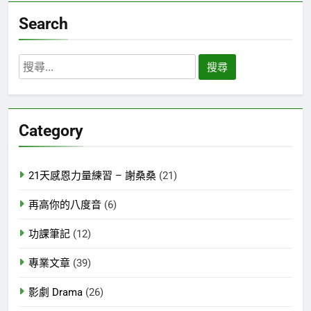
Search
搜
尋
關
鍵
Category
字:
21天感恩力量練習 – 謝桑桑
(21)
再高你的八度音
(6)
功課筆記
(12)
專業文章
(39)
影劇 Drama
(26)