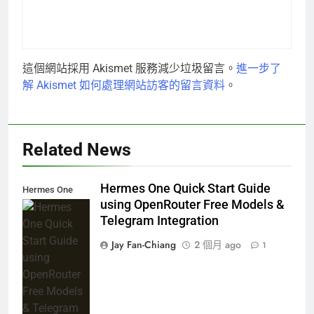
這個網站採用 Akismet 服務減少垃圾留言。
進一步了
解 Akismet 如何處理網站訪客的留言資料
。
Related News
Hermes One Quick Start Guide
Hermes One
using OpenRouter Free Models &
Quick Start
Telegram Integration
Guide using
OpenRouter
Jay Fan-Chiang
2 個月 ago
1
Free Models &
Telegram
Integration