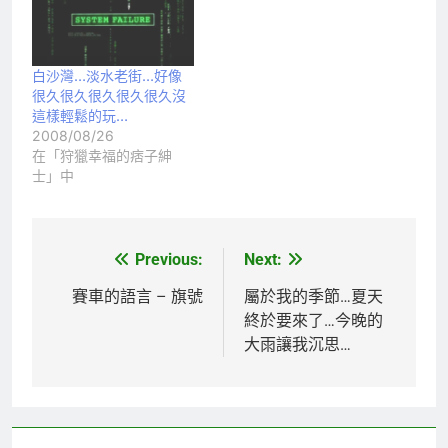
白沙灣…淡水老街…好像
很久很久很久很久很久沒
這樣輕鬆的玩…
2008/08/26
在「狩獵幸福的痞子紳
士」中
Previous:
Next:
文
章
賽車的語言 – 旗號
屬於我的季節…夏天
終於要來了…今晚的
導
大雨讓我沉思…
覽