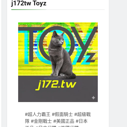
j172tw Toyz
#超人力霸王 #假面騎士 #超級戰
隊 #金剛戰士 #美國正品 #日本