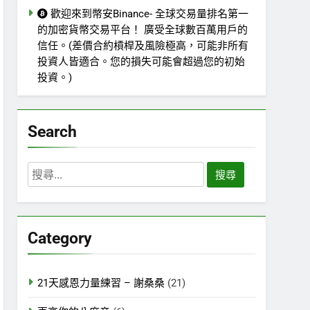
歡迎來到幣安Binance- 全球交易量排名第一
的加密貨幣交易平台！ 廣受全球數百萬用戶的
信任。(差價合約槓桿及風險極高，可能非所有
投資人皆適合。您的損失可能會超過您的初始
投資。)
Search
搜
尋
關
鍵
Category
字:
21天感恩力量練習 – 謝桑桑
(21)