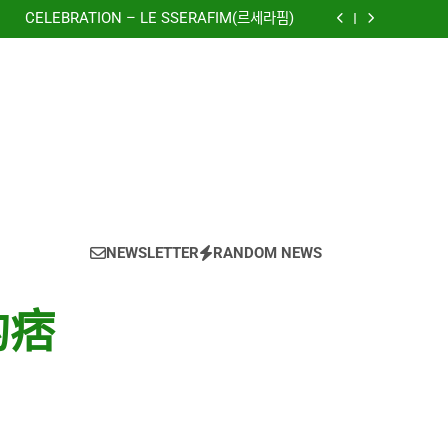
to The New World) – 少女時代(소녀시대)
(Girls’ Generation)
CELEBRATION – LE SSERAFIM(르세라핌)
e using OpenRouter Free Models & Telegram
Integration
虹 – 菅田将暉
to The New World) – 少女時代(소녀시대)
(Girls’ Generation)
CELEBRATION – LE SSERAFIM(르세라핌)
e using OpenRouter Free Models & Telegram
Integration
虹 – 菅田将暉
NEWSLETTER
RANDOM NEWS
的痞