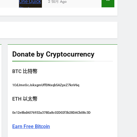
2 個月 Ago
Donate by Cryptocurrency
BTC 比特幣
1CdJmeGcJskxgmUffDNxqb5AZpxZ7knV6q
ETH 以太幣
0x12e8bdA076932a378Ea8c02D02f3b28DACb08c3D
Earn Free Bitcoin