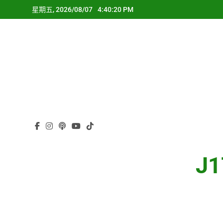
Skip
星期五, 2026/08/07
4:40:20 PM
to
content
J