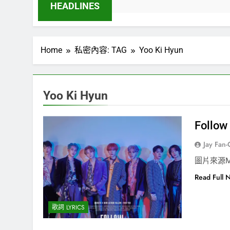
HEADLINES
Home
私密內容: TAG
Yoo Ki Hyun
Yoo Ki Hyun
Follo
Jay Fan
圖片來源MONS
Read Full 
歌詞 LYRICS