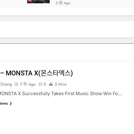
3 週 Ago
w – MONSTA X(몬스타엑스)
-Chiang
7 年 Ago
0
5 Mins
TA X Successfully Takes First Music Show Win Fo…
News