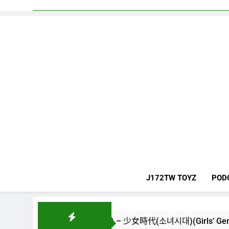
J172TW TOYZ
POD
The New World) – 少女時代(소녀시대)(Girls’ Generation)