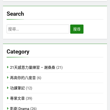
Search
搜
尋
關
鍵
Category
字:
21天感恩力量練習 – 謝桑桑
(21)
再高你的八度音
(6)
功課筆記
(12)
專業文章
(39)
影劇 Drama
(26)