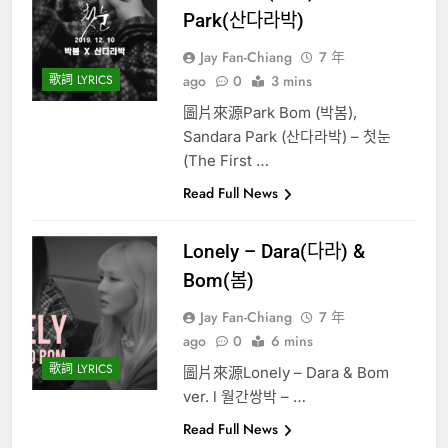
Park(산다라박)
Jay Fan-Chiang
7 年
歌詞 LYRICS
ago
0
3 mins
圖片來源Park Bom (박봄),
Sandara Park (산다라박) – 첫눈
(The First …
Read Full News
Lonely – Dara(다라) &
Bom(봄)
Jay Fan-Chiang
7 年
ago
0
6 mins
歌詞 LYRICS
圖片來源Lonely – Dara & Bom
ver. l 월간쌍박 – …
Read Full News