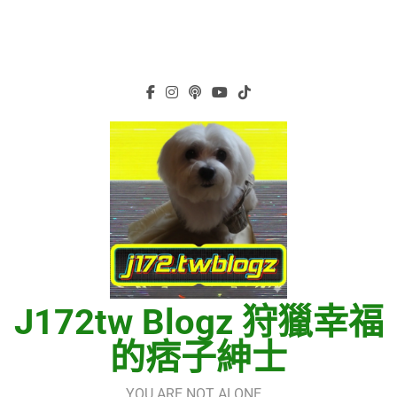
J172tw Blogz 狩獵幸福
的痞子紳士
YOU ARE NOT ALONE…