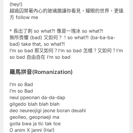
(hey!)
越過囚禁著內心的玻璃牆讓你看見，耀眼的世界，更遠
方 follow me
* 長出了刺 so what?! 像是一塊冰 so what?!
無所畏懼 (bad) 又如何？！so what?! (ba-ba-ba-
bad) take that, so what?!
I’m so bad 那又如何？I’m so bad 怎樣？又如何？I’m
so bad 自由自在 I’m so bad
羅馬拼音(Romanization)
I’m so Bad
I’m so Bad
neul ppeonan da-da-dap
gilgedo blah blah blah
deo neureojigi jeone boran deushi
geolleo, geopnaeji ma
golla bwa ja tic tak toe
O anim X janni (Ha!)