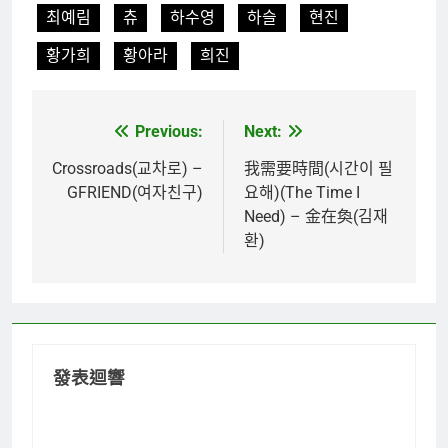
최예림
츄
하수영
하슬
현진
황가희
황아라
희진
Previous:
Next:
文
章
Crossroads(교차로) –
我需要時間(시간이 필
GFRIEND(여자친구)
요해)(The Time I
導
Need) – 金在奐(김재
覽
환)
發表迴響