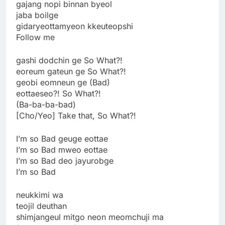
gajang nopi binnan byeol
jaba boilge
gidaryeottamyeon kkeuteopshi
Follow me
gashi dodchin ge So What?!
eoreum gateun ge So What?!
geobi eomneun ge (Bad)
eottaeseo?! So What?!
(Ba-ba-ba-bad)
[Cho/Yeo] Take that, So What?!
I’m so Bad geuge eottae
I’m so Bad mweo eottae
I’m so Bad deo jayurobge
I’m so Bad
neukkimi wa
teojil deuthan
shimjangeul mitgo neon meomchuji ma