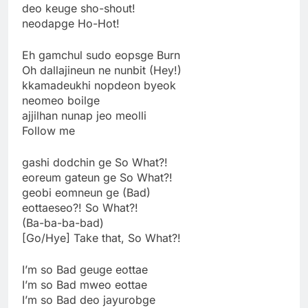
deo keuge sho-shout!
neodapge Ho-Hot!
Eh gamchul sudo eopsge Burn
Oh dallajineun ne nunbit (Hey!)
kkamadeukhi nopdeon byeok
neomeo boilge
ajjilhan nunap jeo meolli
Follow me
gashi dodchin ge So What?!
eoreum gateun ge So What?!
geobi eomneun ge (Bad)
eottaeseo?! So What?!
(Ba-ba-ba-bad)
[Go/Hye] Take that, So What?!
I’m so Bad geuge eottae
I’m so Bad mweo eottae
I’m so Bad deo jayurobge