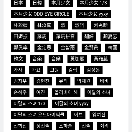
日本
日韓
本月少女
本月少女 1/3
本月少女 ODD EYE CIRCLE
本月少女 yyxy
朴彩嫚
林汝真
歌
歌詞
河秀映
田姬振
羅馬
羅馬拼音
翻譯
趙夏瑟
鄭眞率
金定恩
金智雨
金賢眞
韓國
韓文
音楽
音樂
黃珈熙
黃雅蓏
가사
가요
고원
김립
김정은
김지우
김현진
뮤직
박채원
비비
손혜주
여진
올리비아 혜
이달의 소녀
이달의 소녀 1/3
이달의 소녀 yyxy
이달의 소녀 오드아이써클
이브
임여진
전희진
정진솔
조하슬
진솔
최리