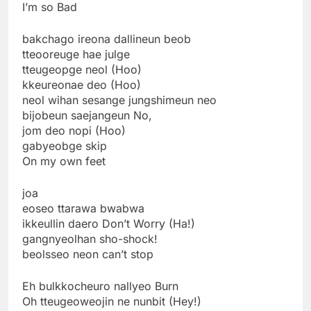
I’m so Bad
bakchago ireona dallineun beob
tteooreuge hae julge
tteugeopge neol (Hoo)
kkeureonae deo (Hoo)
neol wihan sesange jungshimeun neo
bijobeun saejangeun No,
jom deo nopi (Hoo)
gabyeobge skip
On my own feet
joa
eoseo ttarawa bwabwa
ikkeullin daero Don’t Worry (Ha!)
gangnyeolhan sho-shock!
beolsseo neon can’t stop
Eh bulkkocheuro nallyeo Burn
Oh tteugeoweojin ne nunbit (Hey!)