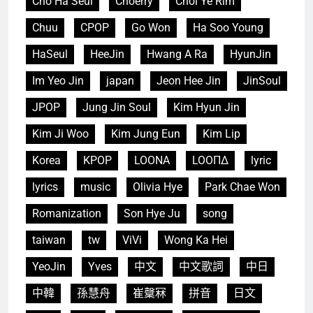
Cho Ha Seul
Choerry
Choi Ye Rim
Chuu
CPOP
Go Won
Ha Soo Young
HaSeul
HeeJin
Hwang A Ra
HyunJin
Im Yeo Jin
japan
Jeon Hee Jin
JinSoul
JPOP
Jung Jin Soul
Kim Hyun Jin
Kim Ji Woo
Kim Jung Eun
Kim Lip
Korea
KPOP
LOONA
LOOΠΔ
lyric
lyrics
music
Olivia Hye
Park Chae Won
Romanization
Son Hye Ju
song
taiwan
tw
ViVi
Wong Ka Hei
YeoJin
Yves
中文
中文歌詞
中日
中韓
孫慧舟
崔𣫙冧
拼音
日文