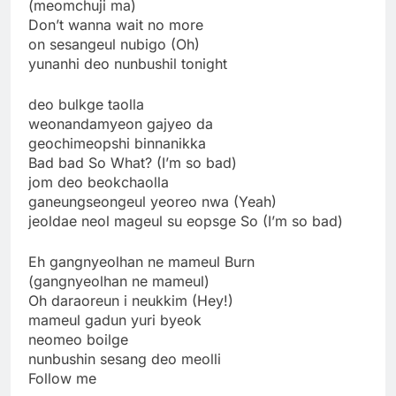
(meomchuji ma)
Don’t wanna wait no more
on sesangeul nubigo (Oh)
yunanhi deo nunbushil tonight
deo bulkge taolla
weonandamyeon gajyeo da
geochimeopshi binnanikka
Bad bad So What? (I’m so bad)
jom deo beokchaolla
ganeungseongeul yeoreo nwa (Yeah)
jeoldae neol mageul su eopsge So (I’m so bad)
Eh gangnyeolhan ne mameul Burn
(gangnyeolhan ne mameul)
Oh daraoreun i neukkim (Hey!)
mameul gadun yuri byeok
neomeo boilge
nunbushin sesang deo meolli
Follow me