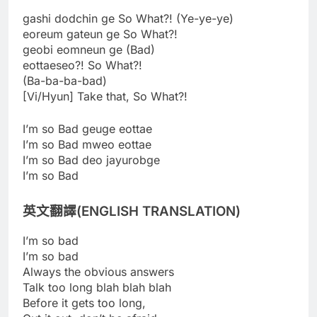
gashi dodchin ge So What?! (Ye-ye-ye)
eoreum gateun ge So What?!
geobi eomneun ge (Bad)
eottaeseo?! So What?!
(Ba-ba-ba-bad)
[Vi/Hyun] Take that, So What?!
I’m so Bad geuge eottae
I’m so Bad mweo eottae
I’m so Bad deo jayurobge
I’m so Bad
英文翻譯(ENGLISH TRANSLATION)
I’m so bad
I’m so bad
Always the obvious answers
Talk too long blah blah blah
Before it gets too long,