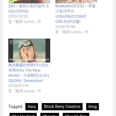
365 – 本月少女(이달의 소
MoMoMo(모모모) – 宇宙
녀)(LOONA)
少女(우주소
2019/12/30
녀/WJSN/COSMIC
在「歌詞 Lyrics」中
GIRLS)(中文版)
2019/10/08
在「歌詞 Lyrics」中
再次重逢的世界(다시만난
세계)(Into The New
World) – 少女時代(소녀시
대)(Girls’ Generation)
2026/07/14
在「歌詞 Lyrics」中
Tagged:
Asia
Block Berry Creative
blog