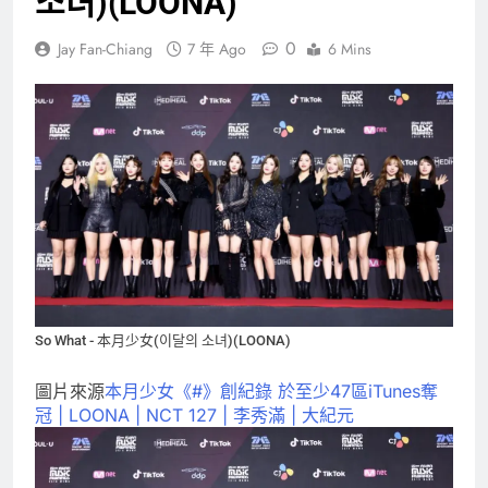
소녀)(LOONA)
0
Jay Fan-Chiang
7 年 Ago
6 Mins
So What - 本月少女(이달의 소녀)(LOONA)
圖片來源
本月少女《#》創紀錄 於至少47區iTunes奪
冠 | LOONA | NCT 127 | 李秀滿 | 大紀元