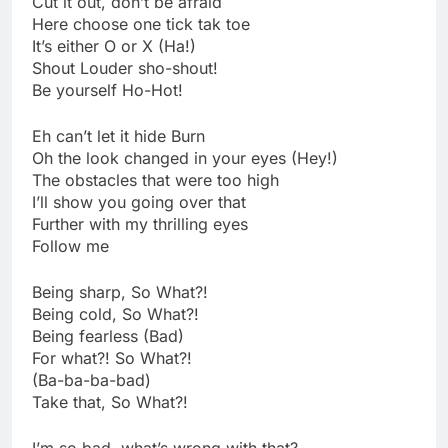
Cut it out, don’t be afraid
Here choose one tick tak toe
It’s either O or X (Ha!)
Shout Louder sho-shout!
Be yourself Ho-Hot!
Eh can’t let it hide Burn
Oh the look changed in your eyes (Hey!)
The obstacles that were too high
I’ll show you going over that
Further with my thrilling eyes
Follow me
Being sharp, So What?!
Being cold, So What?!
Being fearless (Bad)
For what?! So What?!
(Ba-ba-ba-bad)
Take that, So What?!
I’m so bad, what’s wrong with that?