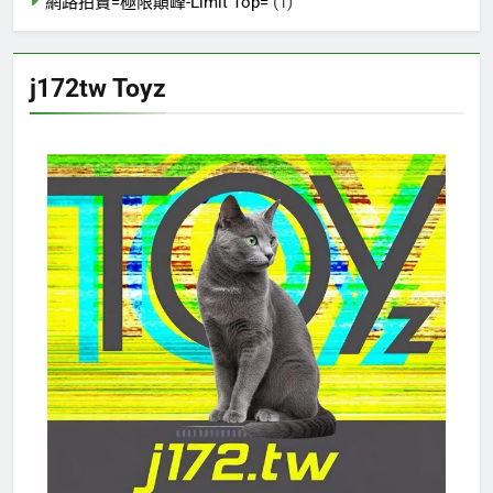
網路拍賣=極限顛峰-Limit Top=
(1)
j172tw Toyz