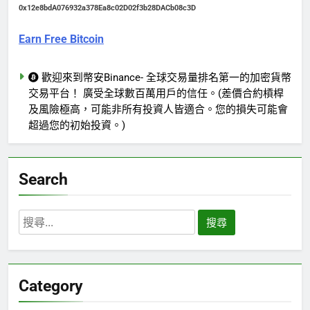
0x12e8bdA076932a378Ea8c02D02f3b28DACb08c3D
Earn Free Bitcoin
歡迎來到幣安Binance- 全球交易量排名第一的加密貨幣
交易平台！ 廣受全球數百萬用戶的信任。(差價合約槓桿
及風險極高，可能非所有投資人皆適合。您的損失可能會
超過您的初始投資。)
Search
搜
尋
關
鍵
Category
字: