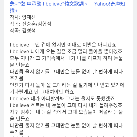
急~ ”徵 申承勛 I believe ”韓文歌詞。 – Yahoo!奇摩知
識+
작사: 양재선
작곡: 신승훈/김형석
작곡: 김형석
I believe 그댄 곁에 없지만 이대로 이별은 아니겠죠
I believe 나에게 오는 길은 조금 멀리 돌아올 뿐이겠죠
모두 지나간 그 기억속에서 내가 나를 아프게 하며 눈물
을 만들죠
나만큼 울지 않기를 그대만은 눈물 없이 날 편하게 떠나
주기를
언젠가 다시 돌아 올 그대라는 걸 알기에 난 믿고 있기에
기다릴게요 난 그대여야만 하죠
I believe 내가 아파할까봐 그대는 울지도 못했겠죠
I believe 흐르는 내 눈물이 그대 다시 내게 돌려주겠죠
자꾸 멈추는 내 눈길 속에서 그대 모습들이 떠올라 눈물
을 만들죠
나만큼 울지 않기를 그대만은 눈물 없이 날 편하게 떠나
주기를