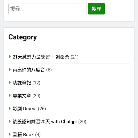
搜
尋
關
鍵
Category
字:
21天感恩力量練習 – 謝桑桑
(21)
再高你的八度音
(6)
功課筆記
(12)
專業文章
(39)
影劇 Drama
(26)
後設認知練習20天 with Chatgpt
(20)
書籍 Book
(4)