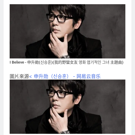
I Believe - 申升勛(신승훈)(我的野蠻女友 영화 엽기적인 그녀 主題曲)
圖片來源
< 申升勋（신승훈） - 网易云音乐