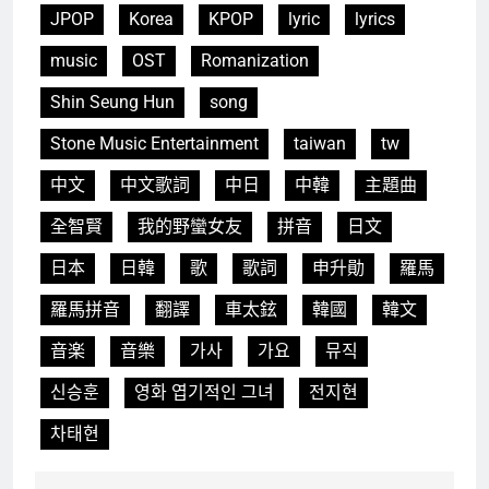
JPOP
Korea
KPOP
lyric
lyrics
music
OST
Romanization
Shin Seung Hun
song
Stone Music Entertainment
taiwan
tw
中文
中文歌詞
中日
中韓
主題曲
全智賢
我的野蠻女友
拼音
日文
日本
日韓
歌
歌詞
申升勛
羅馬
羅馬拼音
翻譯
車太鉉
韓國
韓文
音楽
音樂
가사
가요
뮤직
신승훈
영화 엽기적인 그녀
전지현
차태현