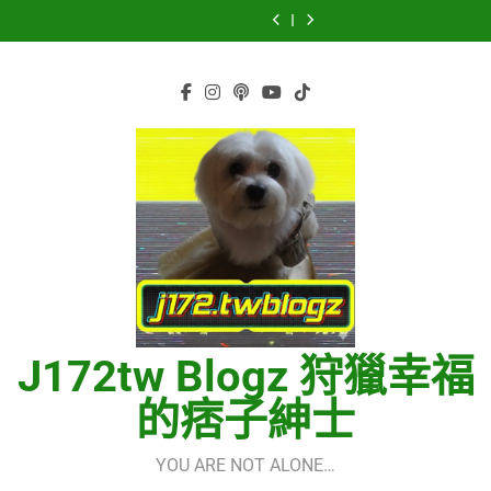
虹 – 菅田将暉
再次重逢的世界
Skip
少女時代(소녀시
세라핌)
using OpenRouter
(다시만난세계)(Into
CELEBRATION –
Hermes One
대)(Girls’
Free Models &
The New World) –
to
LE SSERAFIM(르
Quick Start Guide
虹 – 菅田将暉
Generation)
Telegram
少女時代(소녀시
세라핌)
using OpenRouter
content
Integration
대)(Girls’
Free Models &
Generation)
Telegram
Integration
J172tw Blogz 狩獵幸福
的痞子紳士
YOU ARE NOT ALONE…