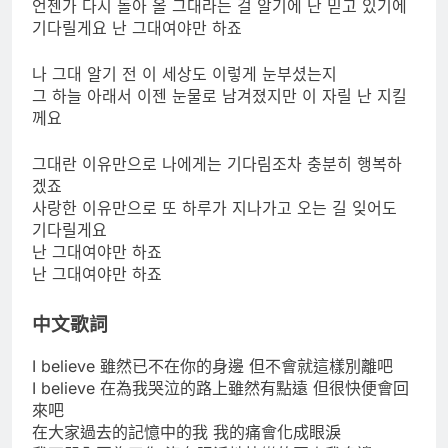
언젠가 다시 돌아 올 그대라는 걸 알기에 난 믿고 있기에
기다릴게요 난 그대여야만 하죠
나 그대 알기 전 이 세상도 이렇게 눈부셨는지
그 하늘 아래서 이젠 눈물로 남겨졌지만 이 자릴 난 지킬
께요
그대란 이유만으로 나에게는 기다림조차 충분히 행복하
겠죠
사랑한 이유만으로 또 하루가 지나가고 오는 길 잊어도
기다릴게요
난 그대여야만 하죠
난 그대여야만 하죠
中文歌詞
I believe 雖然已不在你的身邊 但不會就這樣別離吧
I believe 在為我哭泣的路上雖然有點遠 但很快便會回
來吧
在大家過去的記憶中的我 我的痛會化成眼淚