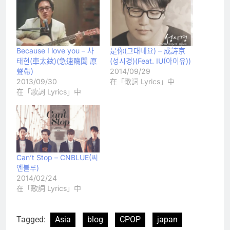
Because I love you – 차
是你(그대네요) – 成詩京
태현(車太鉉)(急速醜聞 原
(성시경)(Feat. IU(아이유))
聲帶)
2014/09/29
2013/09/30
在「歌詞 Lyrics」中
在「歌詞 Lyrics」中
Can’t Stop – CNBLUE(씨
엔블루)
2014/02/24
在「歌詞 Lyrics」中
Tagged:
Asia
blog
CPOP
japan