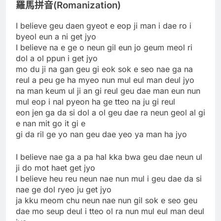
羅馬拼音(Romanization)
I believe geu daen gyeot e eop ji man i dae ro i
byeol eun a ni get jyo
I believe na e ge o neun gil eun jo geum meol ri
dol a ol ppun i get jyo
mo du ji na gan geu gi eok sok e seo nae ga na
reul a peu ge ha myeo nun mul eul man deul jyo
na man keum ul ji an gi reul geu dae man eun nun
mul eop i nal pyeon ha ge tteo na ju gi reul
eon jen ga da si dol a ol geu dae ra neun geol al gi
e nan mit go it gi e
gi da ril ge yo nan geu dae yeo ya man ha jyo
I believe nae ga a pa hal kka bwa geu dae neun ul
ji do mot haet get jyo
I believe heu reu neun nae nun mul i geu dae da si
nae ge dol ryeo ju get jyo
ja kku meom chu neun nae nun gil sok e seo geu
dae mo seup deul i tteo ol ra nun mul eul man deul