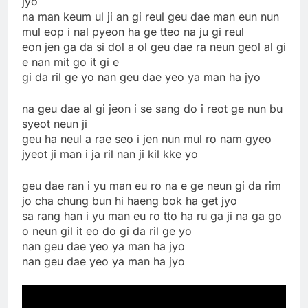
jyo
na man keum ul ji an gi reul geu dae man eun nun
mul eop i nal pyeon ha ge tteo na ju gi reul
eon jen ga da si dol a ol geu dae ra neun geol al gi
e nan mit go it gi e
gi da ril ge yo nan geu dae yeo ya man ha jyo
na geu dae al gi jeon i se sang do i reot ge nun bu
syeot neun ji
geu ha neul a rae seo i jen nun mul ro nam gyeo
jyeot ji man i ja ril nan ji kil kke yo
geu dae ran i yu man eu ro na e ge neun gi da rim
jo cha chung bun hi haeng bok ha get jyo
sa rang han i yu man eu ro tto ha ru ga ji na ga go
o neun gil it eo do gi da ril ge yo
nan geu dae yeo ya man ha jyo
nan geu dae yeo ya man ha jyo