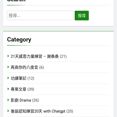
搜
尋
關
鍵
Category
字:
21天感恩力量練習 – 謝桑桑
(21)
再高你的八度音
(6)
功課筆記
(12)
專業文章
(39)
影劇 Drama
(26)
後設認知練習20天 with Chatgpt
(20)