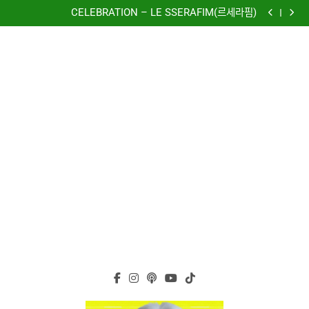
再次重逢的世界(다시만난세계)(Into The New World) –
Skip
少女時代(소녀시대)(Girls’ Generation)
CELEBRATION – LE SSERAFIM(르세라핌)
to
Hermes One Quick Start Guide using OpenRouter Free
Models & Telegram Integration
虹 – 菅田将暉
content
再次重逢的世界(다시만난세계)(Into The New World) –
少女時代(소녀시대)(Girls’ Generation)
CELEBRATION – LE SSERAFIM(르세라핌)
Hermes One Quick Start Guide using OpenRouter Free
Models & Telegram Integration
虹 – 菅田将暉