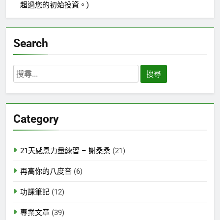
超過您的初始投資。)
Search
搜
尋
關
鍵
Category
字:
21天感恩力量練習 – 謝桑桑
(21)
再高你的八度音
(6)
功課筆記
(12)
專業文章
(39)