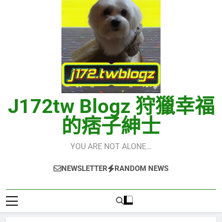
J172tw Blogz 狩獵幸福
的痞子紳士
YOU ARE NOT ALONE…
NEWSLETTER
RANDOM NEWS