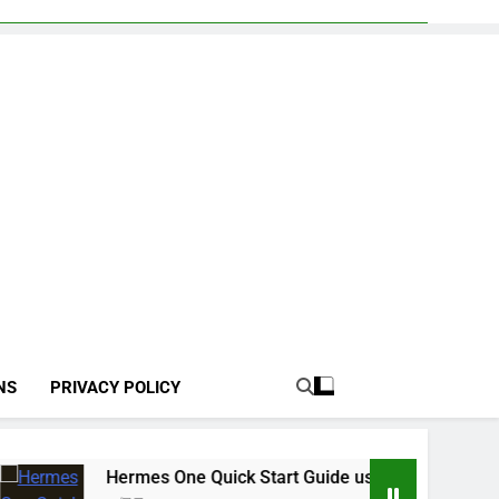
NS
PRIVACY POLICY
es One Quick Start Guide using OpenRouter Free Models & Te