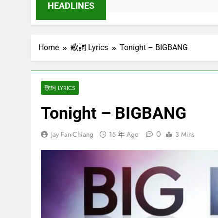
3
HEADLINES
Home
歌詞 Lyrics
Tonight – BIGBANG
歌詞 LYRICS
Tonight – BIGBANG
0
Jay Fan-Chiang
15 年 Ago
3 Mins