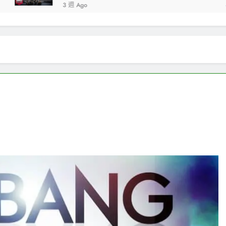
2 個月
 週 Ago