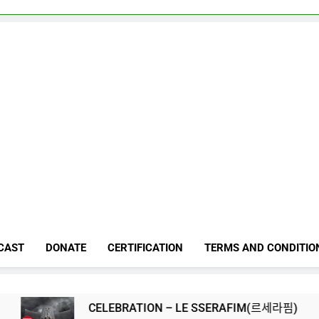
CAST
DONATE
CERTIFICATION
TERMS AND CONDITIO
Herm
CELEBRATION – LE SSERAFIM(르세라핌)