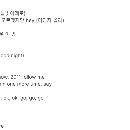
 달빛아래로)
 모르겠지만 hey (어딘지 몰라)
운 이 밤
d night)
 now, 2011 follow me
ain one more time, say
, ok, ok, go, go, go
ce