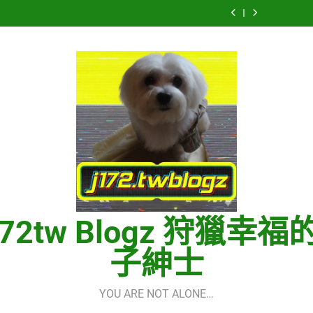
Hermes
虹
菅
重
LE
Quick
菅
重
LE
One
–
田
逢
SSERAFIM(르
Start
田
逢
SSERAFIM(르
Quick
菅
将
的
세
Guide
将
的
세
Start
田
暉
世
라
using
暉
世
라
Guide
将
界
핌)
OpenRouter
界
핌)
using
暉
(다
Free
(다
OpenRouter
시
Models
시
Free
만
&
만
Models
난
Telegram
난
&
세
Integration
세
Telegram
계)
계)
Integration
(Into
(Into
The
The
New
New
World)
World)
–
–
少
少
女
女
時
時
172tw Blogz 狩獵幸福
代
代
(소
(소
녀
녀
子紳士
시
시
대)
대)
(Girls’
(Girls’
Generation)
Generation)
YOU ARE NOT ALONE…