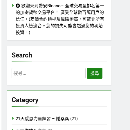
歡迎來到幣安Binance- 全球交易量排名第一
的加密貨幣交易平台！ 廣受全球數百萬用戶的
信任。(差價合約槓桿及風險極高，可能非所有
投資人皆適合。您的損失可能會超過您的初始
投資。)
Search
搜
尋
關
鍵
Category
字:
21天感恩力量練習 – 謝桑桑
(21)