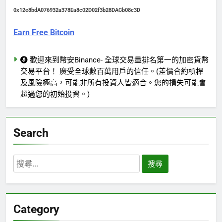
0x12e8bdA076932a378Ea8c02D02f3b28DACb08c3D
Earn Free Bitcoin
歡迎來到幣安Binance- 全球交易量排名第一的加密貨幣
交易平台！ 廣受全球數百萬用戶的信任。(差價合約槓桿
及風險極高，可能非所有投資人皆適合。您的損失可能會
超過您的初始投資。)
Search
搜
尋
關
鍵
Category
字: