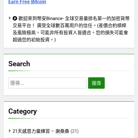
Earn Free Bitcoin
歡迎來到幣安Binance- 全球交易量排名第一的加密貨幣
交易平台！ 廣受全球數百萬用戶的信任。(差價合約槓桿
及風險極高，可能非所有投資人皆適合。您的損失可能會
超過您的初始投資。)
Search
搜
尋
關
鍵
Category
字:
21天感恩力量練習 – 謝桑桑
(21)