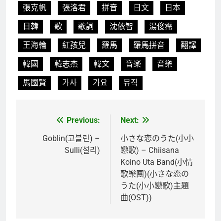
張克帆
張洛君
拼音
日文
日本
日韓
歌
歌詞
沈依智
湯俊霈
王海輪
紅孩兒
羅馬
羅馬拼音
翻譯
韓國
韓志杰
韓文
音楽
音樂
馬國賢
가사
가요
뮤직
Previous:
Next:
文
章
Goblin(고블린) –
小さな恋のうた(小小
Sulli(설리)
戀歌) – Chiisana
導
Koino Uta Band(小情
覽
歌樂團)(小さな恋の
うた(小小戀歌)主題
曲(OST))