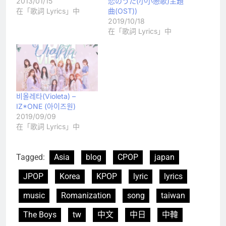
2013/01/15
恋のうた(小小戀歌)主題
在「歌詞 Lyrics」中
曲(OST))
2019/10/18
在「歌詞 Lyrics」中
비올레타(Violeta) –
IZ*ONE (아이즈원)
2019/09/09
在「歌詞 Lyrics」中
Tagged:
Asia
blog
CPOP
japan
JPOP
Korea
KPOP
lyric
lyrics
music
Romanization
song
taiwan
The Boys
tw
中文
中日
中韓