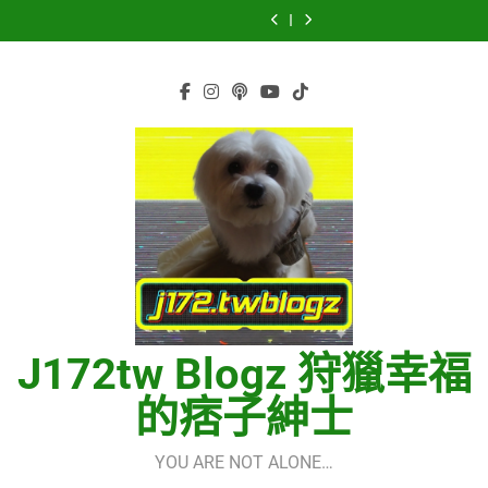
虹 – 菅田将暉
再次重逢的世界
Skip
少女時代(소녀시
세라핌)
using OpenRouter
(다시만난세계)(Into
CELEBRATION –
Hermes One
대)(Girls’
Free Models &
The New World) –
to
LE SSERAFIM(르
Quick Start Guide
虹 – 菅田将暉
Generation)
Telegram
少女時代(소녀시
세라핌)
using OpenRouter
content
Integration
대)(Girls’
Free Models &
Generation)
Telegram
Integration
J172tw Blogz 狩獵幸福
的痞子紳士
YOU ARE NOT ALONE…