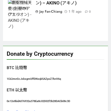
(創聖のアクエリ
ン) – AKINO (アキノ)
オン) - AKINO
Jay Fan-Chiang
1 年 ago
0
(アキノ)
Donate by Cryptocurrency
BTC 比特幣
1CdJmeGcJskxgmUffDNxqb5AZpxZ7knV6q
ETH 以太幣
0x12e8bdA076932a378Ea8c02D02f3b28DACb08c3D