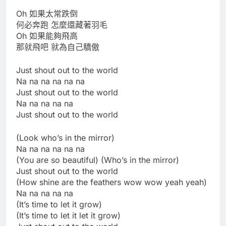
Oh 如果太常跌倒
何必奔跑 怎麼還藏著羽毛
Oh 如果能夠飛高
那就飛吧 就為自己驕傲
Just shout out to the world
Na na na na na na
Just shout out to the world
Na na na na na
Just shout out to the world
(Look who’s in the mirror)
Na na na na na na
(You are so beautiful) (Who’s in the mirror)
Just shout out to the world
(How shine are the feathers wow wow yeah yeah)
Na na na na na
(It’s time to let it grow)
(It’s time to let it let it grow)