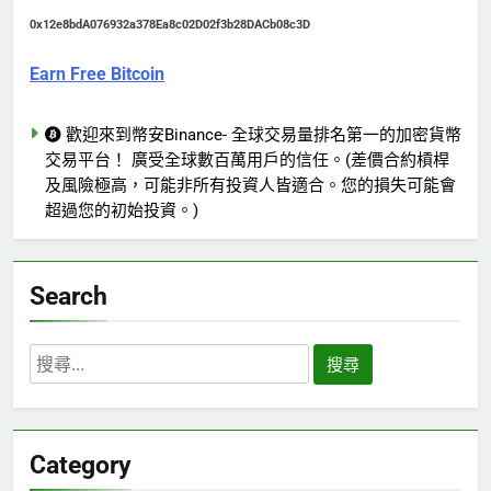
0x12e8bdA076932a378Ea8c02D02f3b28DACb08c3D
Earn Free Bitcoin
歡迎來到幣安Binance- 全球交易量排名第一的加密貨幣
交易平台！ 廣受全球數百萬用戶的信任。(差價合約槓桿
及風險極高，可能非所有投資人皆適合。您的損失可能會
超過您的初始投資。)
Search
搜
尋
關
鍵
Category
字: