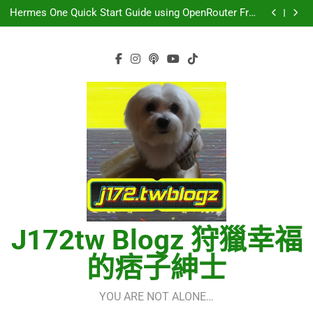
CELEBRATION – LE SSERAFIM(르세라핌)
Skip
Hermes One Quick Start Guide using OpenRouter Free
to
Models & Telegram Integration
虹 – 菅田将暉
再次重逢的世界(다시만난세계)(Into The New World) –
content
少女時代(소녀시대)(Girls’ Generation)
CELEBRATION – LE SSERAFIM(르세라핌)
Hermes One Quick Start Guide using OpenRouter Free
Models & Telegram Integration
虹 – 菅田将暉
J172tw Blogz 狩獵幸福
的痞子紳士
YOU ARE NOT ALONE…