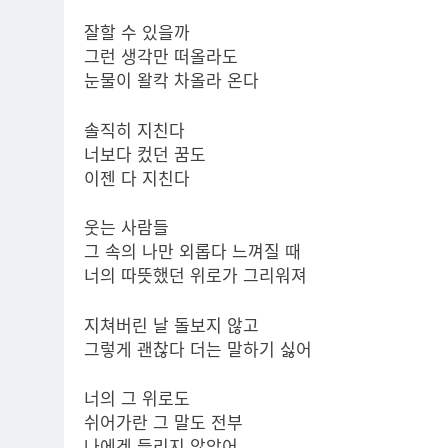
잘할 수 있을까
그런 생각만 떠올라도
눈물이 왈칵 차올라 온다
솔직히 지친다
너보다 컸던 꿈도
이젠 다 지친다
웃는 사람들
그 속의 나만 외롭다 느껴질 때
너의 따뜻했던 위로가 그리워져
지쳐버린 날 돌보지 않고
그렇게 괜찮다 더는 말하기 싫어
너의 그 위로도
쉬어가란 그 말도 전부
나에겐 들리지 않았어