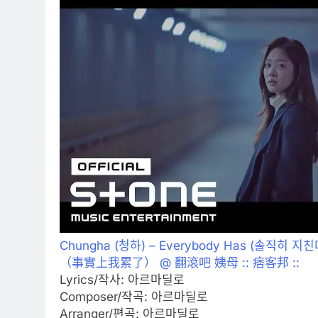
Chungha (청하) – Everybody Has (솔직히 지친다)
（事實上我累了） @ 翻滾吧 姨母 :: 痞客邦 ::
Lyrics/작사: 아르마딜로
Composer/작곡: 아르마딜로
Arranger/편곡: 아르마딜로