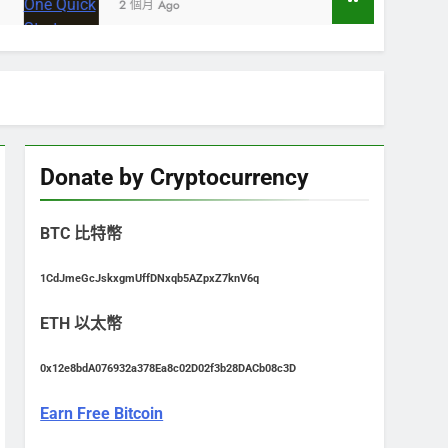
2 個月 Ago
Donate by Cryptocurrency
BTC 比特幣
1CdJmeGcJskxgmUffDNxqb5AZpxZ7knV6q
ETH 以太幣
0x12e8bdA076932a378Ea8c02D02f3b28DACb08c3D
Earn Free Bitcoin