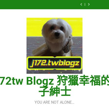
Hermes
虹
菅
重
LE
Quick
菅
重
LE
One
–
田
逢
SSERAFIM(르
Start
田
逢
SSERAFIM(르
Quick
菅
将
的
세
Guide
将
的
세
Start
田
暉
世
라
using
暉
世
라
Guide
将
界
핌)
OpenRouter
界
핌)
using
暉
(다
Free
(다
OpenRouter
시
Models
시
Free
만
&
만
Models
난
Telegram
난
&
세
Integration
세
Telegram
계)
계)
Integration
(Into
(Into
The
The
New
New
World)
World)
–
–
少
少
女
女
時
時
172tw Blogz 狩獵幸福
代
代
(소
(소
녀
녀
子紳士
시
시
대)
대)
(Girls’
(Girls’
Generation)
Generation)
YOU ARE NOT ALONE…