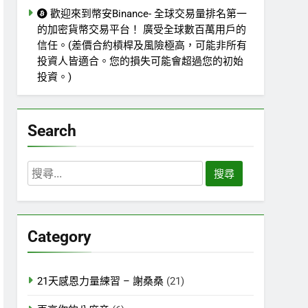
歡迎來到幣安Binance- 全球交易量排名第一
的加密貨幣交易平台！ 廣受全球數百萬用戶的
信任。(差價合約槓桿及風險極高，可能非所有
投資人皆適合。您的損失可能會超過您的初始
投資。)
Search
搜
尋
關
鍵
Category
字:
21天感恩力量練習 – 謝桑桑
(21)