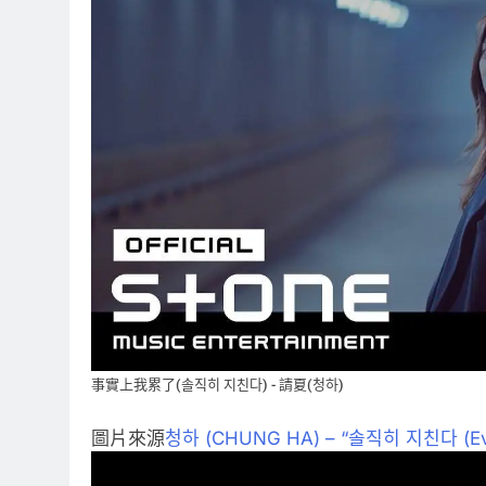
事實上我累了(솔직히 지친다) - 請夏(청하)
圖片來源
청하 (CHUNG HA) – “솔직히 지친다 (Eve