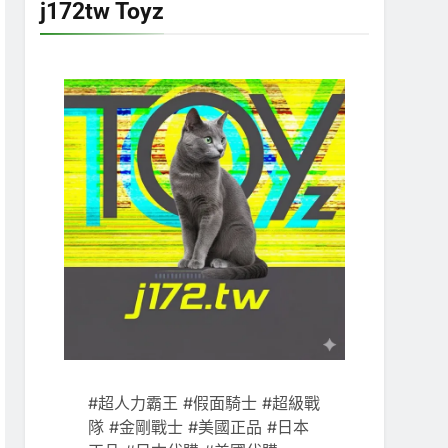
j172tw Toyz
#超人力霸王 #假面騎士 #超級戰
隊 #金剛戰士 #美國正品 #日本