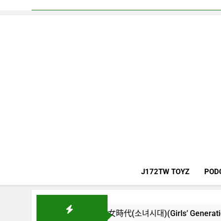
J172TW TOYZ
POD
rld) – 少女時代(소녀시대)(Girls’ Generation)