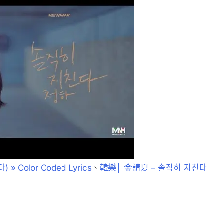
 » Color Coded Lyrics
、
韓樂│ 金請夏 – 솔직히 지친다