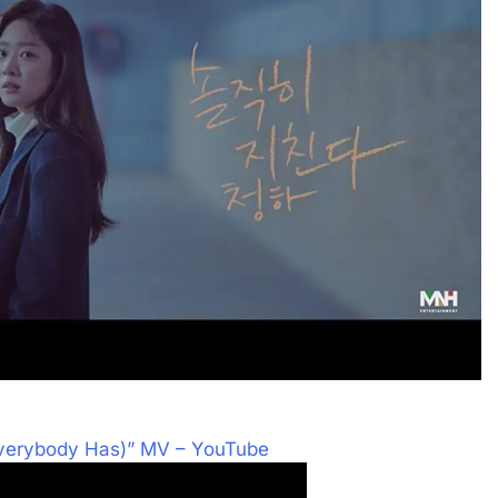
rybody Has)” MV – YouTube