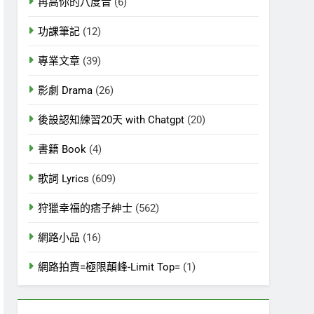
再高你的八度音
(6)
功課筆記
(12)
專業文章
(39)
影劇 Drama
(26)
後設認知練習20天 with Chatgpt
(20)
書籍 Book
(4)
歌詞 Lyrics
(609)
狩獵幸福的痞子紳士
(562)
網路小品
(16)
網路拍賣=極限顛峰-Limit Top=
(1)