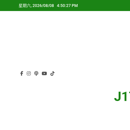
Skip
星期六, 2026/08/08
4:50:28 PM
to
content
J