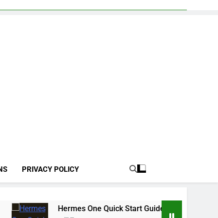
NS
PRIVACY POLICY
Hermes One Quick Start Guide using OpenRouter Free Models 