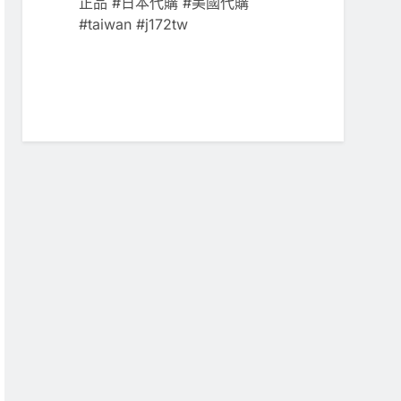
正品 #日本代購 #美國代購
#taiwan #j172tw