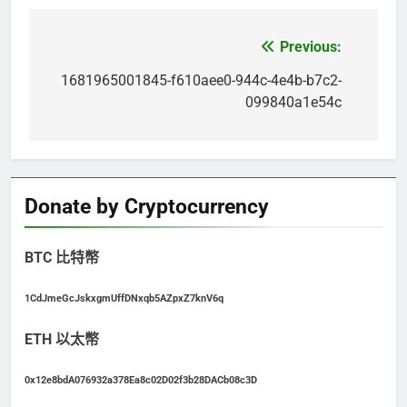
Previous:
文
章
1681965001845-f610aee0-944c-4e4b-b7c2-
099840a1e54c
導
覽
Donate by Cryptocurrency
BTC 比特幣
1CdJmeGcJskxgmUffDNxqb5AZpxZ7knV6q
ETH 以太幣
0x12e8bdA076932a378Ea8c02D02f3b28DACb08c3D