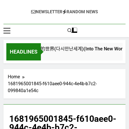
NEWSLETTER
RANDOM NEWS
再次重逢的世界(다시만난세계)(Into The New World) – 少
HEADLINES
3 週 Ago
Home
1681965001845-f610aee0-944c-4e4b-b7c2-
099840a1e54c
1681965001845-f610aee0-
944c-4e4b-b7c2-