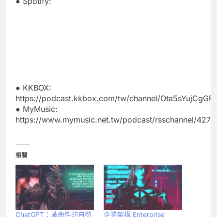
● Spotify:
● KKBOX:
https://podcast.kkbox.com/tw/channel/Ota5sYujCgG
● MyMusic:
https://www.mymusic.net.tw/podcast/rsschannel/4274
相關
ChatGPT：革命性的自然
企業架構 Enterprise