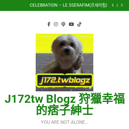
CELEBRATION – LE SSERAFIM(르세라핌)
Skip
Hermes One Quick Start Guide using OpenRouter Free
to
Models & Telegram Integration
虹 – 菅田将暉
再次重逢的世界(다시만난세계)(Into The New World) –
content
少女時代(소녀시대)(Girls’ Generation)
CELEBRATION – LE SSERAFIM(르세라핌)
Hermes One Quick Start Guide using OpenRouter Free
Models & Telegram Integration
虹 – 菅田将暉
J172tw Blogz 狩獵幸福
的痞子紳士
YOU ARE NOT ALONE…