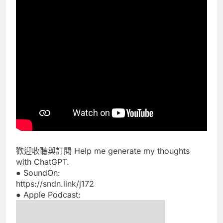
歡迎收聽與訂閱 Help me generate my thoughts
with ChatGPT.
● SoundOn:
https://sndn.link/j172
● Apple Podcast: