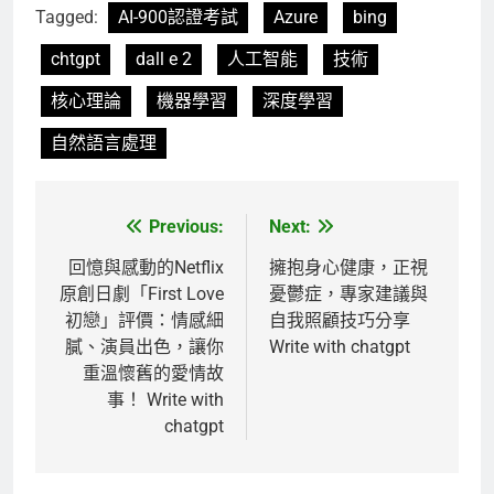
Tagged:
AI-900認證考試
Azure
bing
chtgpt
dall e 2
人工智能
技術
核心理論
機器學習
深度學習
自然語言處理
Previous:
Next:
文
章
回憶與感動的Netflix
擁抱身心健康，正視
原創日劇「First Love
憂鬱症，專家建議與
導
初戀」評價：情感細
自我照顧技巧分享
覽
膩、演員出色，讓你
Write with chatgpt
重溫懷舊的愛情故
事！ Write with
chatgpt