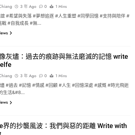
-Chiang
3 年 Ago
0
1 Mins
誼 #希望與失落 #夢想追逐 #人生重塑 #同學回憶 #支持與陪伴 #
戰 #自我成長 #無…
News
像灰燼：過去的痕跡與無法磨滅的記憶 write
elfe
-Chiang
3 年 Ago
0
1 Mins
灰燼 #過去 #記憶 #情感 #回顧 #人生 #回憶深處 #感慨 #時光飛逝
的生活&#8…
News
ube界的抄襲風波：我們與惡的距離 Write with
t