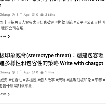
t
-Chiang
3 年 Ago
0
2 Mins
無聲卡 #招聘 #人資專家 #信息披露 #道德規範 #公平 #公正 #透明
 獵頭公司在現…
News
印象威脅(stereotype threat)：創建包容環
多樣性和包容性的策略 Write with chatgpt
-Chiang
3 年 Ago
0
1 Mins
威脅 #包容性 #多樣性 #個人故事 #策略 #挑戰刻板印象 #平等 #
先定義什麼是刻板印象…
News