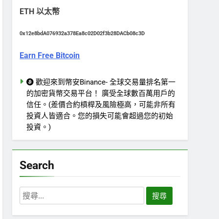
ETH 以太幣
0x12e8bdA076932a378Ea8c02D02f3b28DACb08c3D
Earn Free Bitcoin
歡迎來到幣安Binance- 全球交易量排名第一
的加密貨幣交易平台！ 廣受全球數百萬用戶的
信任。(差價合約槓桿及風險極高，可能非所有
投資人皆適合。您的損失可能會超過您的初始
投資。)
Search
搜
尋