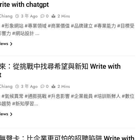
te with chatgpt
-Chiang
3 年 Ago
0
2 Mins
 #形象網站 #專業領域 #商業價值 #品牌建立 #專業能力 #目標受
影響力 #網站設計 …
News
：從挑戰中找尋希望與新知 Write with
t
-Chiang
3 年 Ago
0
2 Mins
 #氣候異常 #通膨挑戰 #升息影響 #企業裁員 #培訓新鮮人 #數位
SG趨勢 #新知學習…
News
無聲卡：比企業更可怕的招聘陷阱 Write with