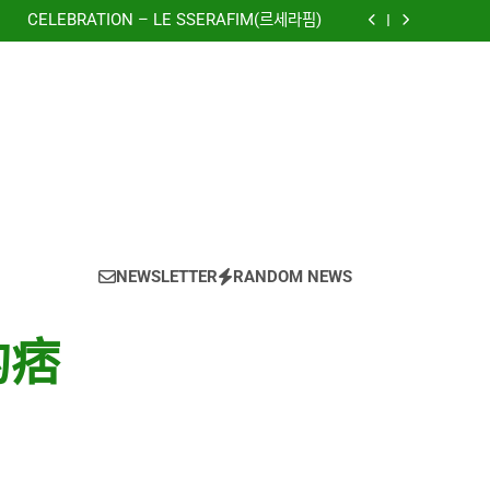
to The New World) – 少女時代(소녀시대)
(Girls’ Generation)
CELEBRATION – LE SSERAFIM(르세라핌)
e using OpenRouter Free Models & Telegram
Integration
虹 – 菅田将暉
to The New World) – 少女時代(소녀시대)
(Girls’ Generation)
CELEBRATION – LE SSERAFIM(르세라핌)
e using OpenRouter Free Models & Telegram
Integration
虹 – 菅田将暉
NEWSLETTER
RANDOM NEWS
的痞