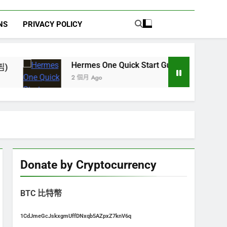
NS
PRIVACY POLICY
Hermes One Quick Start Guide using OpenRouter Free M
2 個月 Ago
Donate by Cryptocurrency
BTC 比特幣
1CdJmeGcJskxgmUffDNxqb5AZpxZ7knV6q