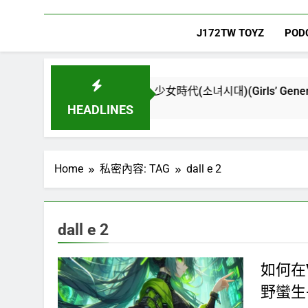
J172TW TOYZ
POD
ew World) – 少女時代(소녀시대)(Girls’ Generation)
HEADLINES
Home
私密內容: TAG
dall e 2
dall e 2
如何在
野蠻生長指