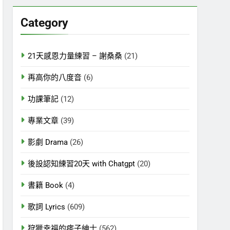
關
鍵
Category
字:
21天感恩力量練習 – 謝桑桑
(21)
再高你的八度音
(6)
功課筆記
(12)
專業文章
(39)
影劇 Drama
(26)
後設認知練習20天 with Chatgpt
(20)
書籍 Book
(4)
歌詞 Lyrics
(609)
狩獵幸福的痞子紳士
(562)