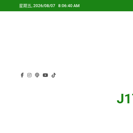
Skip
星期五, 2026/08/07
8:06:41 AM
to
content
J