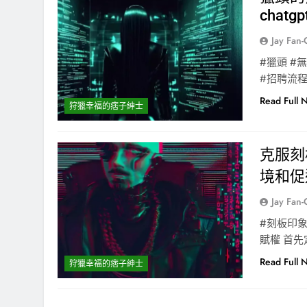
chatgp
Jay Fan
#獵頭 #
#招聘流程
Read Full 
狩獵幸福的痞子紳士
克服刻板
境和促進
Jay Fan
#刻板印象
賦權 首
Read Full 
狩獵幸福的痞子紳士