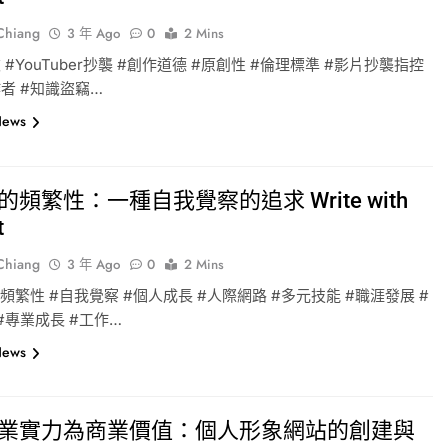
-Chiang
3 年 Ago
0
2 Mins
 #YouTuber抄襲 #創作道德 #原創性 #倫理標準 #影片抄襲指控
者 #知識盜竊…
News
頻繁性：一種自我覺察的追求 Write with
t
-Chiang
3 年 Ago
0
2 Mins
#頻繁性 #自我覺察 #個人成長 #人際網路 #多元技能 #職涯發展 #
#專業成長 #工作…
News
業實力為商業價值：個人形象網站的創建與