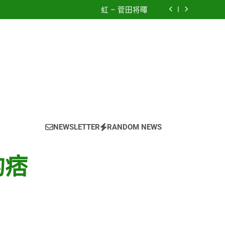
e using OpenRouter Free Models & Telegram
Integration
虹 – 菅田将暉
to The New World) – 少女時代(소녀시대)
(Girls’ Generation)
CELEBRATION – LE SSERAFIM(르세라핌)
e using OpenRouter Free Models & Telegram
Integration
虹 – 菅田将暉
NEWSLETTER
RANDOM NEWS
的痞