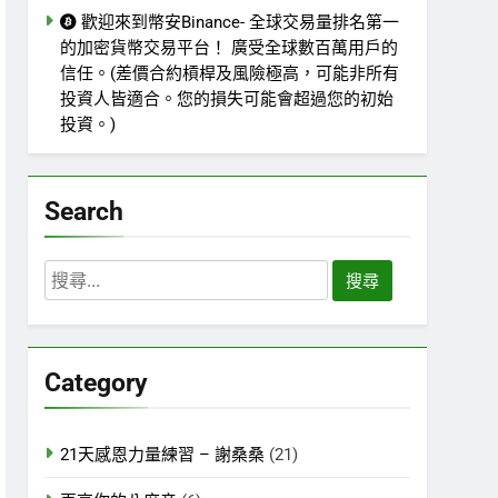
歡迎來到幣安Binance- 全球交易量排名第一
的加密貨幣交易平台！ 廣受全球數百萬用戶的
信任。(差價合約槓桿及風險極高，可能非所有
投資人皆適合。您的損失可能會超過您的初始
投資。)
Search
搜
尋
關
鍵
Category
字:
21天感恩力量練習 – 謝桑桑
(21)