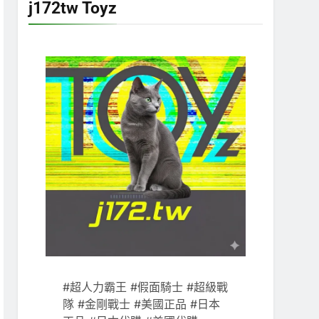
j172tw Toyz
#超人力霸王 #假面騎士 #超級戰
隊 #金剛戰士 #美國正品 #日本