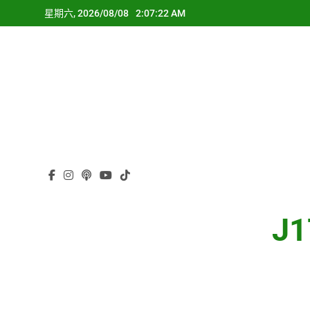
Skip
星期六, 2026/08/08
2:07:23 AM
to
content
J