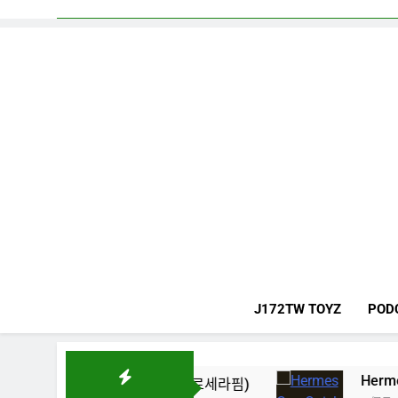
J172TW TOYZ
POD
Hermes One Quick Sta
 LE SSERAFIM(르세라핌)