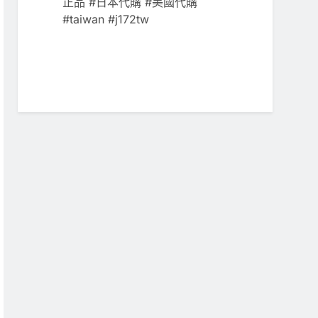
正品 #日本代購 #美國代購
#taiwan #j172tw