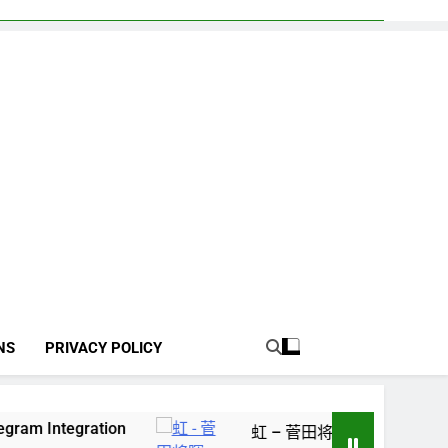
NS
PRIVACY POLICY
on
虹 – 菅田将暉
再看新世紀