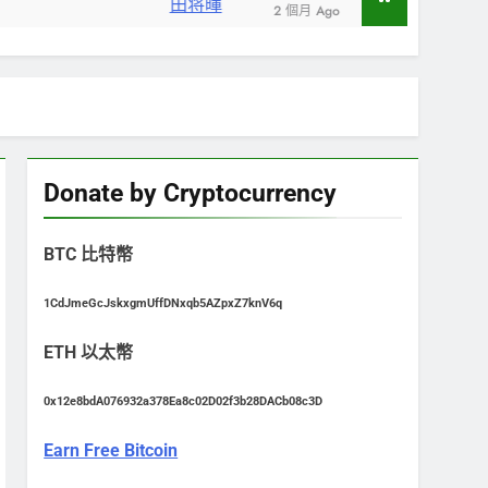
2 個月 Ago
2 個月 Ago
Donate by Cryptocurrency
BTC 比特幣
1CdJmeGcJskxgmUffDNxqb5AZpxZ7knV6q
ETH 以太幣
0x12e8bdA076932a378Ea8c02D02f3b28DACb08c3D
Earn Free Bitcoin