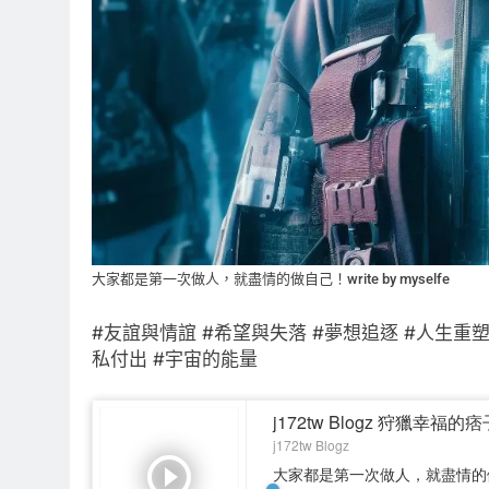
大家都是第一次做人，就盡情的做自己！write by myselfe
#友誼與情誼 #希望與失落 #夢想追逐 #人生重塑
私付出 #宇宙的能量