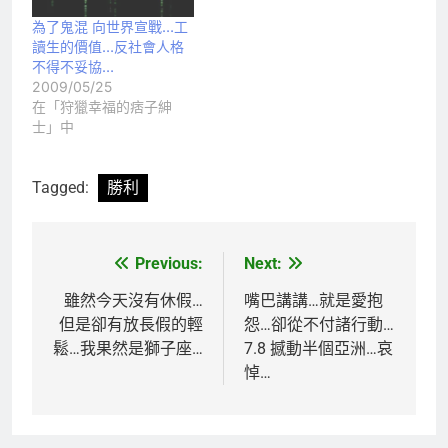
為了鬼混 向世界宣戰…工
讀生的價值…反社會人格
不得不妥協…
2009/05/25
在「狩獵幸福的痞子紳
士」中
Tagged:
勝利
Previous:
Next:
文
章
雖然今天沒有休假…
嘴巴講講…就是愛抱
但是卻有放長假的輕
怨…卻從不付諸行動…
導
鬆…我果然是獅子座…
7.8 撼動半個亞洲…哀
覽
悼…