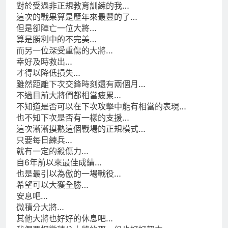
對於受過非正規教育訓練的我…
這次的戰果算是歷年來最豐的了…
但是卻陣亡一位大將…
算是勝利中的不完美…
而另一位深受重傷的大將…
幸好及時救出…
才得以降低損失…
雖然距離下次交鋒時刻還有兩個月…
不過目前大將們都相當疲累…
不知道是否可以在下次攻擊中能有相當的表現…
也不知下次是否有一樣的支援…
這次漸漸摸熟這個戰場的正規模式…
只要每日練兵…
就有一定的殺傷力…
自6年前以來最佳成績…
也是最引以為傲的一場戰役…
希望可以大獲全勝…
安息吧…
微積分大將…
其他大將也好好的休息吧…