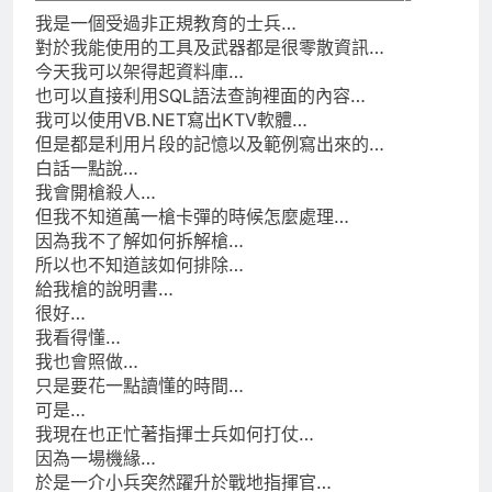
我是一個受過非正規教育的士兵…
對於我能使用的工具及武器都是很零散資訊…
今天我可以架得起資料庫…
也可以直接利用SQL語法查詢裡面的內容…
我可以使用VB.NET寫出KTV軟體…
但是都是利用片段的記憶以及範例寫出來的…
白話一點說…
我會開槍殺人…
但我不知道萬一槍卡彈的時候怎麼處理…
因為我不了解如何拆解槍…
所以也不知道該如何排除…
給我槍的說明書…
很好…
我看得懂…
我也會照做…
只是要花一點讀懂的時間…
可是…
我現在也正忙著指揮士兵如何打仗…
因為一場機緣…
於是一介小兵突然躍升於戰地指揮官…