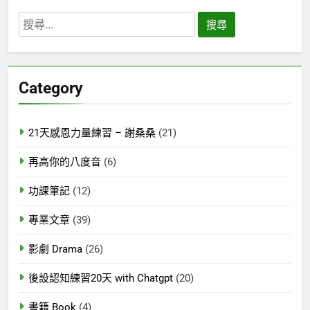
搜
尋
關
鍵
Category
字:
21天感恩力量練習 – 謝桑桑
(21)
再高你的八度音
(6)
功課筆記
(12)
專業文章
(39)
影劇 Drama
(26)
後設認知練習20天 with Chatgpt
(20)
書籍 Book
(4)