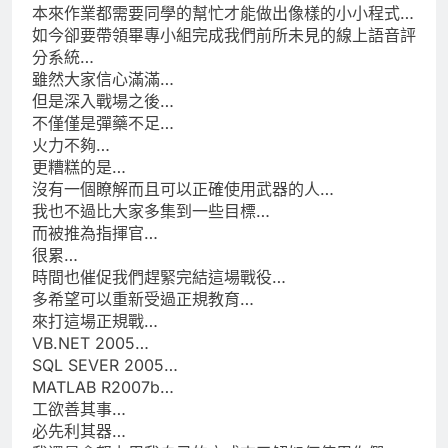
本來作業都需要同學的幫忙才能做出像樣的小小程式…
如今卻要帶領畢專小組完成我們前所未見的線上語音評
分系統…
雖然大家信心滿滿…
但是深入戰場之後…
不僅僅是彈藥不足…
火力不夠…
更糟糕的是…
沒有一個瞭解而且可以正確使用武器的人…
我也不過比大家多集到一些目標…
而被推為指揮官…
很累…
時間也催促我們趕緊完結這場戰役…
多希望可以重新受過正規教育…
來打這場正規戰…
VB.NET 2005…
SQL SEVER 2005…
MATLAB R2007b…
工欲善其事…
必先利其器…