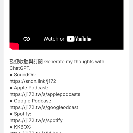
歡迎收聽與訂閱 Generate my thoughts with
ChatGPT.
● SoundOn:
https://sndn.link/j172
● Apple Podcast:
https://j172.tw/s/applepodcasts
● Google Podcast:
https://j172.tw/s/googleodcast
● Spotify:
https://j172.tw/s/spotify
● KKBOX: