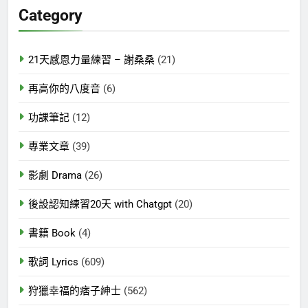
鍵
Category
字:
21天感恩力量練習 – 謝桑桑
(21)
再高你的八度音
(6)
功課筆記
(12)
專業文章
(39)
影劇 Drama
(26)
後設認知練習20天 with Chatgpt
(20)
書籍 Book
(4)
歌詞 Lyrics
(609)
狩獵幸福的痞子紳士
(562)