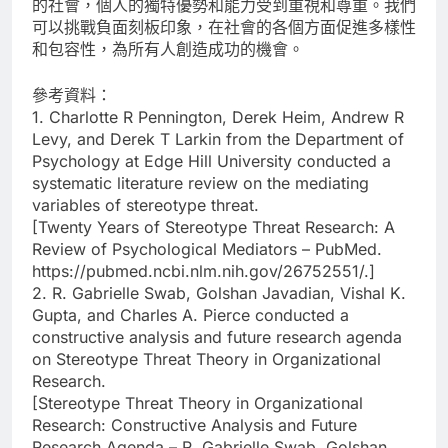
的社會，個人的獨特優勢和能力受到重視和尊重。我們
可以挑戰負面刻板印象，在社會的各個方面促進多樣性
和包容性，為所有人創造成功的機會。
參考資料：
1. Charlotte R Pennington, Derek Heim, Andrew R
Levy, and Derek T Larkin from the Department of
Psychology at Edge Hill University conducted a
systematic literature review on the mediating
variables of stereotype threat.
[Twenty Years of Stereotype Threat Research: A
Review of Psychological Mediators – PubMed.
https://pubmed.ncbi.nlm.nih.gov/26752551/.]
2. R. Gabrielle Swab, Golshan Javadian, Vishal K.
Gupta, and Charles A. Pierce conducted a
constructive analysis and future research agenda
on Stereotype Threat Theory in Organizational
Research.
[Stereotype Threat Theory in Organizational
Research: Constructive Analysis and Future
Research Agenda – R. Gabrielle Swab, Golshan