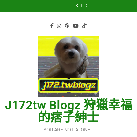
Skip
田
逢
SSERAFIM(르
Start
田
逢
SSERAFIM(르
Quick
菅
将
的
세
Guide
将
的
세
Start
田
to
暉
世
라
using
暉
世
라
Guide
将
content
界
핌)
OpenRouter
界
핌)
using
暉
(다
Free
(다
OpenRouter
시
Models
시
Free
만
&
만
Models
난
Telegram
난
&
세
Integration
세
Telegram
계)
계)
Integration
(Into
(Into
The
The
New
New
World)
World)
–
–
少
少
女
女
時
時
代
代
(소
(소
J172tw Blogz 狩獵幸福
녀
녀
시
시
대)
대)
的痞子紳士
(Girls’
(Girls’
Generation)
Generation)
YOU ARE NOT ALONE…