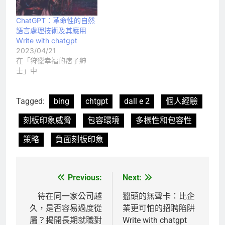
ChatGPT：革命性的自然
語言處理技術及其應用
Write with chatgpt
2023/04/21
在「狩獵幸福的痞子紳
士」中
Tagged:
bing
chtgpt
dall e 2
個人經驗
刻板印象威脅
包容環境
多樣性和包容性
策略
負面刻板印象
Previous:
Next:
文
章
待在同一家公司越
獵頭的無聲卡：比企
久，是否容易過度從
業更可怕的招聘陷阱
導
屬？揭開長期就職對
Write with chatgpt