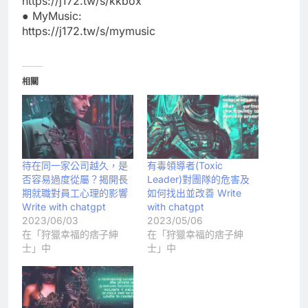
https://j172.tw/s/kkbox
● MyMusic:
https://j172.tw/s/mymusic
相關
待在同一家公司越久，是
有毒領導者(Toxic
否容易過度從屬？揭開長
Leader)對團隊的危害及
期就職對員工心理的影響
如何找出並改善 Write
Write with chatgpt
with chatgpt
2023/06/03
2023/05/06
在「狩獵幸福的痞子紳
在「狩獵幸福的痞子紳
士」中
士」中