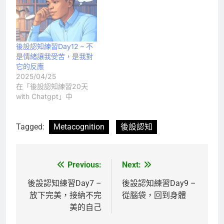
後設認知練習Day12 – 不
是情緒讓我受苦，是我對
它的反應
2025/04/25
在「後設認知練習20天
with Chatgpt」中
Tagged:
Metacognition
後設認知
Previous:
Next:
文
章
後設認知練習Day7 –
後設認知練習Day9 –
放下完美，接納不完
從腦袋，回到身體
導
美的自己
覽