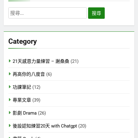
搜
尋
關
鍵
Category
字:
21天感恩力量練習 – 謝桑桑
(21)
再高你的八度音
(6)
功課筆記
(12)
專業文章
(39)
影劇 Drama
(26)
後設認知練習20天 with Chatgpt
(20)