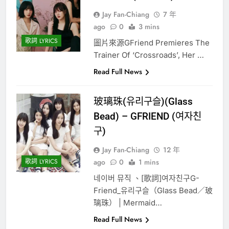
Jay Fan-Chiang
7 年
ago
0
3 mins
歌詞 LYRICS
圖片來源GFriend Premieres The
Trainer Of ‘Crossroads’, Her …
Read Full News
玻璃珠(유리구슬)(Glass
Bead) – GFRIEND (여자친
구)
Jay Fan-Chiang
12 年
歌詞 LYRICS
ago
0
1 mins
네이버 뮤직 、[歌詞]여자친구G-
Friend_유리구슬（Glass Bead／玻
璃珠） | Mermaid…
Read Full News