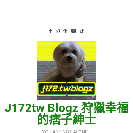
J172tw Blogz 狩獵幸福
的痞子紳士
YOU ARE NOT ALONE…