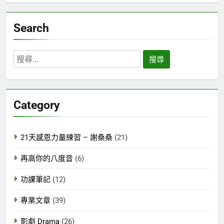
Search
搜
尋
關
鍵
Category
字:
21天感恩力量練習 – 謝桑桑
(21)
再高你的八度音
(6)
功課筆記
(12)
專業文章
(39)
影劇 Drama
(26)