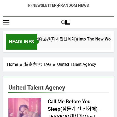
NEWSLETTER
RANDOM NEWS
再次重逢的世界(다시만난세계)(Into The New World) – 
HEADLINES
4 週 Ago
Home
私密內容: TAG
United Talent Agency
United Talent Agency
Call Me Before You
Sleep(잠들기 전 전화해) –
JESSICA(제시카)(feat.