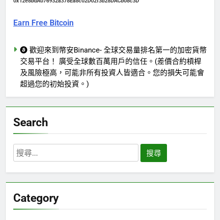
0x12e8bdA076932a378Ea8c02D02f3b28DACb08c3D
Earn Free Bitcoin
歡迎來到幣安Binance- 全球交易量排名第一的加密貨幣
交易平台！ 廣受全球數百萬用戶的信任。(差價合約槓桿
及風險極高，可能非所有投資人皆適合。您的損失可能會
超過您的初始投資。)
Search
搜
尋
關
鍵
Category
字: