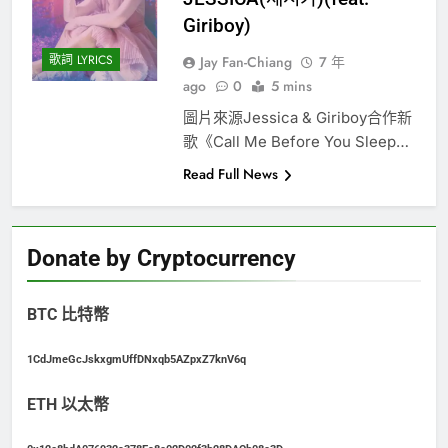
Giriboy)
歌詞 LYRICS
Jay Fan-Chiang
7 年
ago
0
5 mins
圖片來源Jessica & Giriboy合作新
歌《Call Me Before You Sleep…
Read Full News
Donate by Cryptocurrency
BTC 比特幣
1CdJmeGcJskxgmUffDNxqb5AZpxZ7knV6q
ETH 以太幣