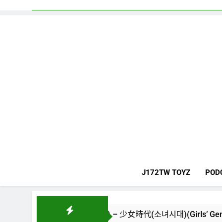
J172TW TOYZ
POD
The New World) – 少女時代(소녀시대)(Girls’ Generation)