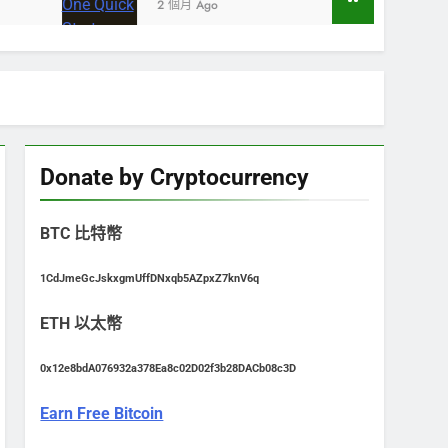
2 個月 Ago
Donate by Cryptocurrency
BTC 比特幣
1CdJmeGcJskxgmUffDNxqb5AZpxZ7knV6q
ETH 以太幣
0x12e8bdA076932a378Ea8c02D02f3b28DACb08c3D
Earn Free Bitcoin