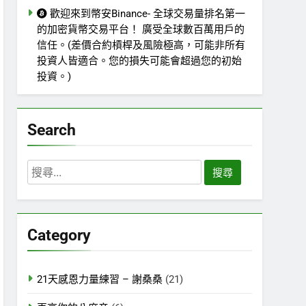
歡迎來到幣安Binance- 全球交易量排名第一
的加密貨幣交易平台！ 廣受全球數百萬用戶的
信任。(差價合約槓桿及風險極高，可能非所有
投資人皆適合。您的損失可能會超過您的初始
投資。)
Search
搜
尋
關
鍵
Category
字:
21天感恩力量練習 – 謝桑桑
(21)