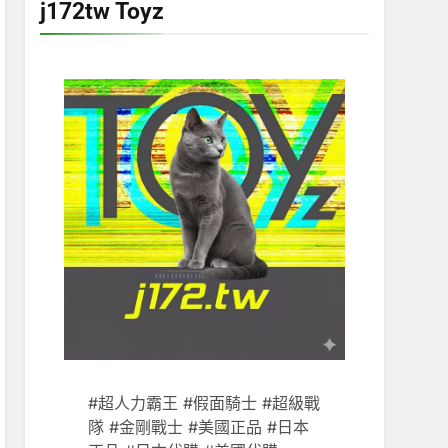
j172tw Toyz
#超人力霸王 #假面騎士 #超級戰
隊 #金剛戰士 #美國正品 #日本