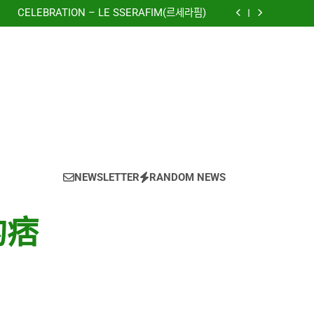
to The New World) – 少女時代(소녀시대)
(Girls’ Generation)
CELEBRATION – LE SSERAFIM(르세라핌)
e using OpenRouter Free Models & Telegram
Integration
虹 – 菅田将暉
to The New World) – 少女時代(소녀시대)
(Girls’ Generation)
CELEBRATION – LE SSERAFIM(르세라핌)
e using OpenRouter Free Models & Telegram
Integration
虹 – 菅田将暉
NEWSLETTER
RANDOM NEWS
的痞