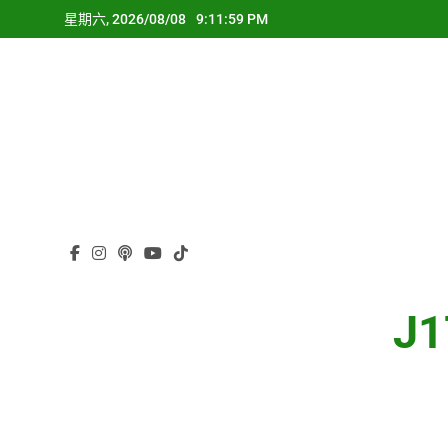
Skip
星期六, 2026/08/08
9:11:59 PM
to
content
J