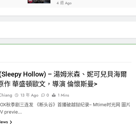
4 週 Ago
Sleepy Hollow) – 湯姆米森、妮可兒貝海爾
<原作 華盛頓歐文，導演 倫懷斯曼>
-Chiang
13 年 Ago
0
1 Mins
OX秋季剧三连发 《断头谷》首播破越狱纪录– Mtime时光网 圖片
V previe…
News