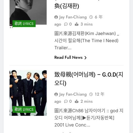
奐(김재환)
Jay Fan-Chiang
6 年
歌詞 LYRICS
ago
0
3 mins
圖片來源김재환(Kim Jaehwan) _
시간이 필요해(The Time I Need)
Trailer…
Read Full News
致母親(어머님께) – G.O.D(지
오디)
Jay Fan-Chiang
12 年
ago
0
2 mins
歌詞 LYRICS
圖片來源Ch86 남자이야기 :: god 지
오디 어머님께[▶듣기/자동반복]
2001 Live Conc…