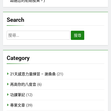
超過您的初始投資。)
Search
搜
尋
關
鍵
Category
字:
21天感恩力量練習 – 謝桑桑
(21)
再高你的八度音
(6)
功課筆記
(12)
專業文章
(39)