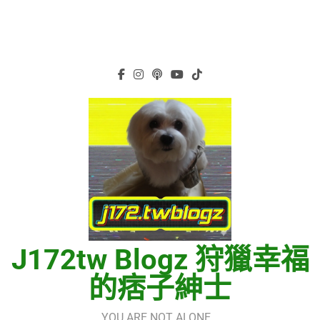
J172tw Blogz 狩獵幸福
的痞子紳士
YOU ARE NOT ALONE…