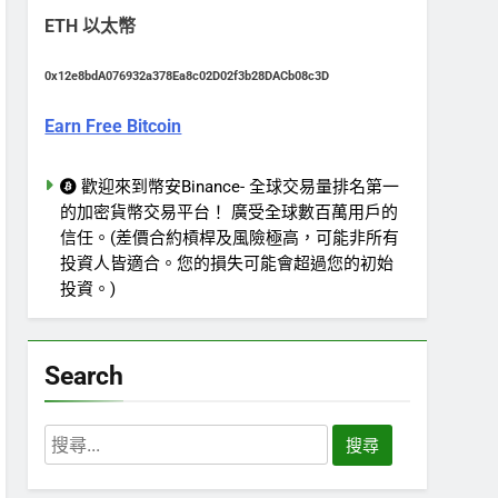
ETH 以太幣
0x12e8bdA076932a378Ea8c02D02f3b28DACb08c3D
Earn Free Bitcoin
歡迎來到幣安Binance- 全球交易量排名第一
的加密貨幣交易平台！ 廣受全球數百萬用戶的
信任。(差價合約槓桿及風險極高，可能非所有
投資人皆適合。您的損失可能會超過您的初始
投資。)
Search
搜
尋