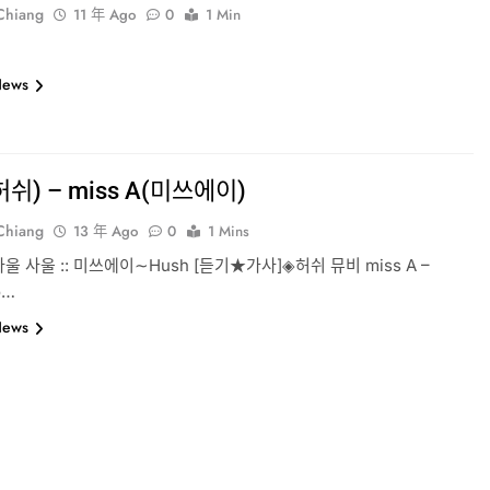
-Chiang
11 年 Ago
0
1 Min
News
허쉬) – miss A(미쓰에이)
-Chiang
13 年 Ago
0
1 Mins
 사울 :: 미쓰에이∼Hush [듣기★가사]◈허쉬 뮤비 miss A –
o…
News