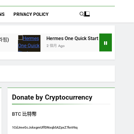
NS
PRIVACY POLICY
Hermes One Quick Start Guide using OpenRouter 
2 個月 Ago
Donate by Cryptocurrency
BTC 比特幣
1CdJmeGcJskxgmUffDNxqb5AZpxZ7knV6q