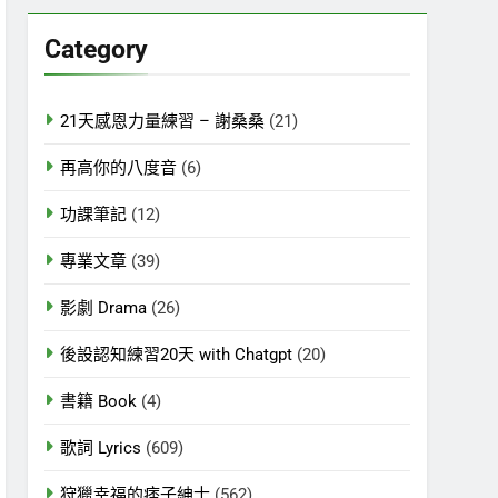
關
鍵
Category
字:
21天感恩力量練習 – 謝桑桑
(21)
再高你的八度音
(6)
功課筆記
(12)
專業文章
(39)
影劇 Drama
(26)
後設認知練習20天 with Chatgpt
(20)
書籍 Book
(4)
歌詞 Lyrics
(609)
狩獵幸福的痞子紳士
(562)