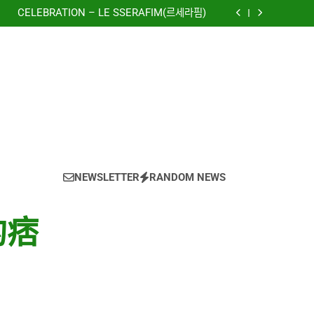
to The New World) – 少女時代(소녀시대)
(Girls’ Generation)
CELEBRATION – LE SSERAFIM(르세라핌)
e using OpenRouter Free Models & Telegram
Integration
虹 – 菅田将暉
to The New World) – 少女時代(소녀시대)
(Girls’ Generation)
CELEBRATION – LE SSERAFIM(르세라핌)
e using OpenRouter Free Models & Telegram
Integration
虹 – 菅田将暉
NEWSLETTER
RANDOM NEWS
的痞