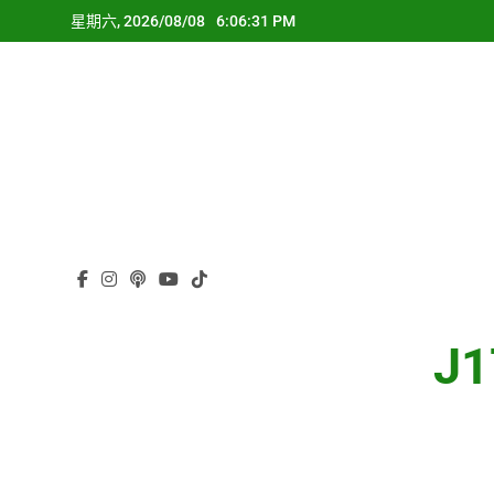
Skip
星期六, 2026/08/08
6:06:31 PM
to
content
J