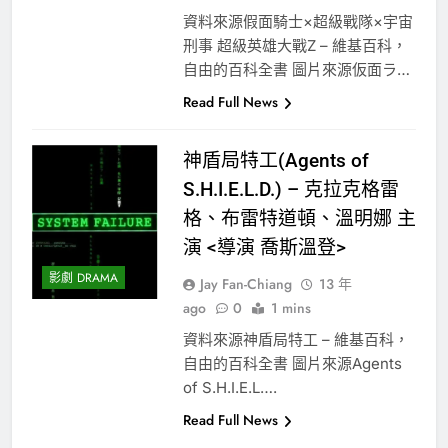
資料來源假面騎士×超級戰隊×宇宙
刑事 超級英雄大戰Z – 維基百科，
自由的百科全書 圖片來源仮面ラ…
Read Full News
神盾局特工(Agents of
S.H.I.E.L.D.) – 克拉克格雷
格、布雷特道頓、溫明娜 主
演 <導演 喬斯溫登>
影劇 DRAMA
Jay Fan-Chiang
13 年
ago
0
1 mins
資料來源神盾局特工 – 維基百科，
自由的百科全書 圖片來源Agents
of S.H.I.E.L….
Read Full News