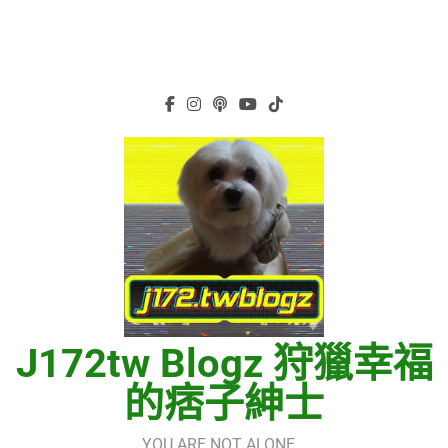
J172tw Blogz 狩獵幸福
的痞子紳士
YOU ARE NOT ALONE…