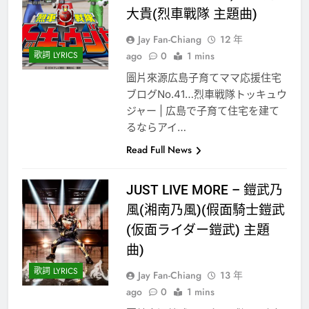
大貴(烈車戰隊 主題曲)
Jay Fan-Chiang
12 年
歌詞 LYRICS
ago
0
1 mins
圖片來源広島子育てママ応援住宅
ブログNo.41…烈車戦隊トッキュウ
ジャー | 広島で子育て住宅を建て
るならアイ…
Read Full News
JUST LIVE MORE – 鎧武乃
風(湘南乃風)(假面騎士鎧武
(仮面ライダー鎧武) 主題
曲)
歌詞 LYRICS
Jay Fan-Chiang
13 年
ago
0
1 mins