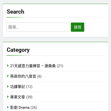
Search
搜
尋
關
鍵
Category
字:
21天感恩力量練習 – 謝桑桑
(21)
再高你的八度音
(6)
功課筆記
(12)
專業文章
(39)
影劇 Drama
(26)