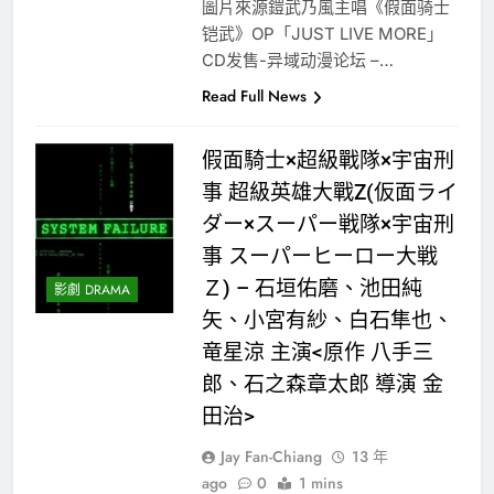
圖片來源鎧武乃風主唱《假面骑士
铠武》OP「JUST LIVE MORE」
CD发售-异域动漫论坛 –…
Read Full News
假面騎士×超級戰隊×宇宙刑
事 超級英雄大戰Z(仮面ライ
ダー×スーパー戦隊×宇宙刑
事 スーパーヒーロー大戦
Ｚ) – 石垣佑磨、池田純
影劇 DRAMA
矢、小宮有紗、白石隼也、
竜星涼 主演<原作 八手三
郎、石之森章太郎 導演 金
田治>
Jay Fan-Chiang
13 年
ago
0
1 mins