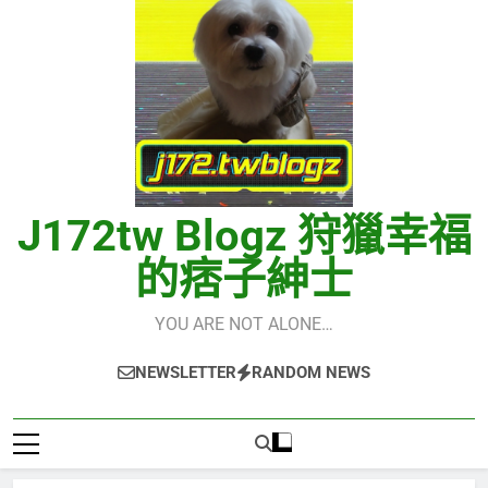
J172tw Blogz 狩獵幸福
的痞子紳士
YOU ARE NOT ALONE…
NEWSLETTER
RANDOM NEWS