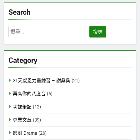
Search
搜
尋
關
鍵
Category
字:
21天感恩力量練習 – 謝桑桑
(21)
再高你的八度音
(6)
功課筆記
(12)
專業文章
(39)
影劇 Drama
(26)