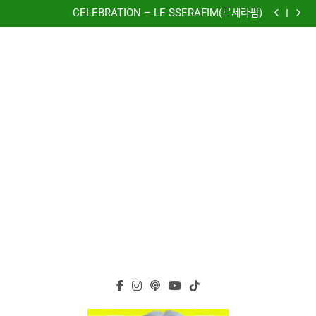
再次重逢的世界(다시만난세계)(Into The New World) –
Skip
少女時代(소녀시대)(Girls’ Generation)
CELEBRATION – LE SSERAFIM(르세라핌)
to
Hermes One Quick Start Guide using OpenRouter Free
Models & Telegram Integration
虹 – 菅田将暉
content
再次重逢的世界(다시만난세계)(Into The New World) –
少女時代(소녀시대)(Girls’ Generation)
CELEBRATION – LE SSERAFIM(르세라핌)
Hermes One Quick Start Guide using OpenRouter Free
Models & Telegram Integration
虹 – 菅田将暉