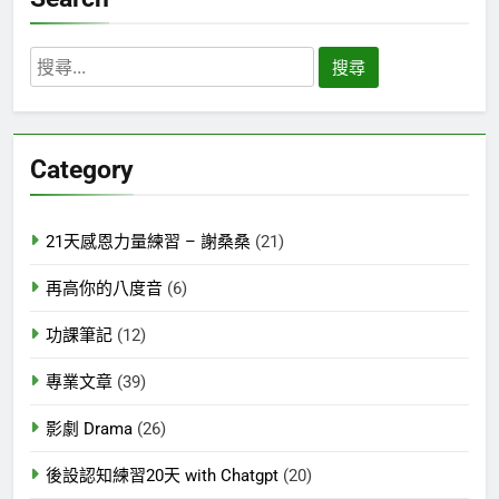
搜
尋
關
鍵
Category
字:
21天感恩力量練習 – 謝桑桑
(21)
再高你的八度音
(6)
功課筆記
(12)
專業文章
(39)
影劇 Drama
(26)
後設認知練習20天 with Chatgpt
(20)