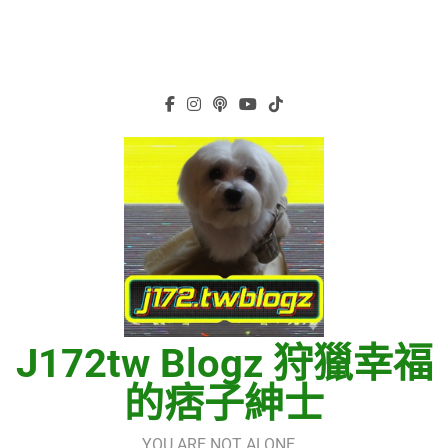
J172tw Blogz 狩獵幸福
的痞子紳士
YOU ARE NOT ALONE…