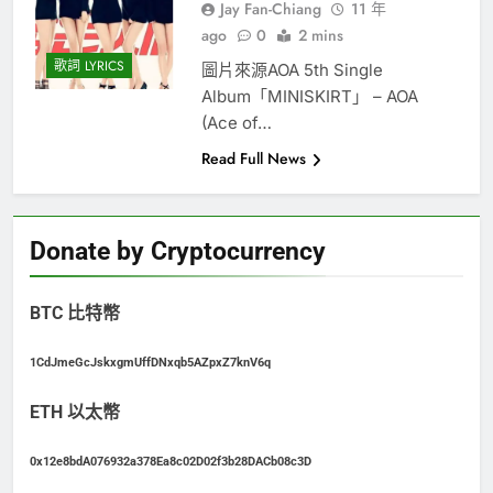
Jay Fan-Chiang
11 年
ago
0
2 mins
歌詞 LYRICS
圖片來源AOA 5th Single
Album「MINISKIRT」 – AOA
(Ace of…
Read Full News
Donate by Cryptocurrency
BTC 比特幣
1CdJmeGcJskxgmUffDNxqb5AZpxZ7knV6q
ETH 以太幣
0x12e8bdA076932a378Ea8c02D02f3b28DACb08c3D