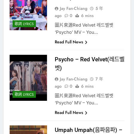
Jay Fan-Chiang
5 年
ago
0
6 mins
歌詞 LYRICS
圖片來源Red Velvet 레드벨벳
‘Psycho’ MV – You…
Read Full News
Psycho – Red Velvet(레드벨
벳)
Jay Fan-Chiang
7 年
ago
0
6 mins
歌詞 LYRICS
圖片來源Red Velvet 레드벨벳
‘Psycho’ MV – You…
Read Full News
Umpah Umpah(음파음파) –