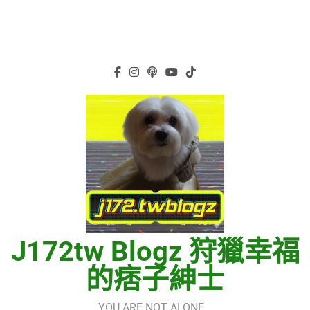
J172tw Blogz 狩獵幸福
的痞子紳士
YOU ARE NOT ALONE…