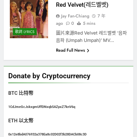
Red Velvet(레드벨벳)
Jay Fan-Chiang
7 年
ago
0
5 mins
歌詞 LYRICS
圖片來源Red Velvet 레드벨벳 ‘음파
음파 (Umpah Umpah)’ MV…
Read Full News
Donate by Cryptocurrency
BTC 比特幣
1CdJmeGcJskxgmUffDNxqb5AZpxZ7knV6q
ETH 以太幣
0x12e8bdA076932a378Ea8c02D02f3b28DACb08c3D