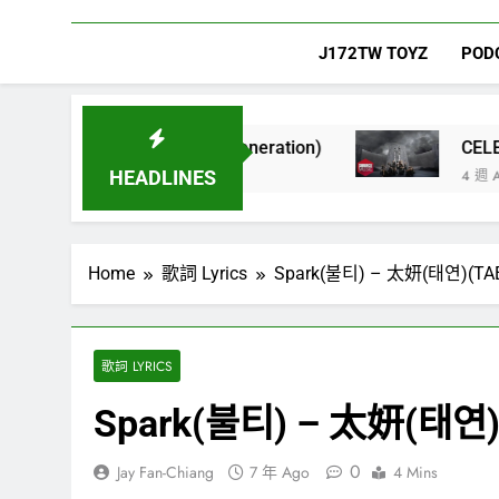
J172TW TOYZ
POD
irls’ Generation)
CELEBRATION – LE 
4 週 Ago
HEADLINES
Home
歌詞 Lyrics
Spark(불티) – 太妍(태연)(TA
歌詞 LYRICS
Spark(불티) – 太妍(태연)
0
Jay Fan-Chiang
7 年 Ago
4 Mins