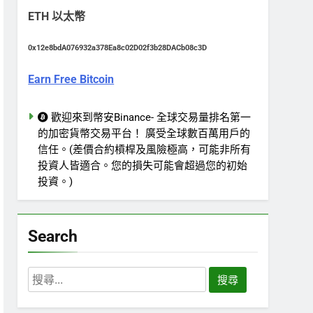
ETH 以太幣
0x12e8bdA076932a378Ea8c02D02f3b28DACb08c3D
Earn Free Bitcoin
歡迎來到幣安Binance- 全球交易量排名第一
的加密貨幣交易平台！ 廣受全球數百萬用戶的
信任。(差價合約槓桿及風險極高，可能非所有
投資人皆適合。您的損失可能會超過您的初始
投資。)
Search
搜
尋