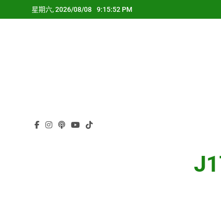
Skip
星期六, 2026/08/08
9:15:53 PM
to
content
J