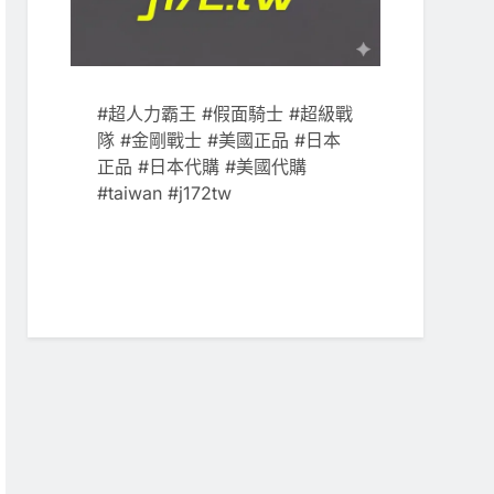
#超人力霸王 #假面騎士 #超級戰
隊 #金剛戰士 #美國正品 #日本
正品 #日本代購 #美國代購
#taiwan #j172tw