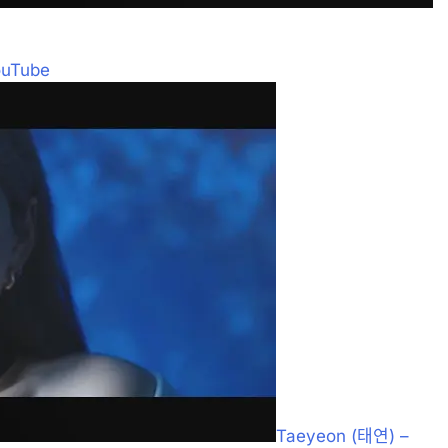
ouTube
Taeyeon (태연) –