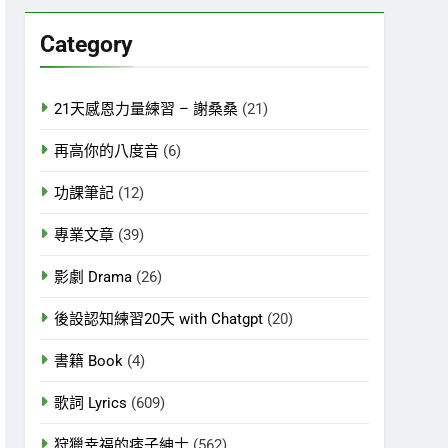
關
鍵
Category
字:
21天感恩力量練習 – 謝桑桑
(21)
再高你的八度音
(6)
功課筆記
(12)
專業文章
(39)
影劇 Drama
(26)
後設認知練習20天 with Chatgpt
(20)
書籍 Book
(4)
歌詞 Lyrics
(609)
狩獵幸福的痞子紳士
(562)