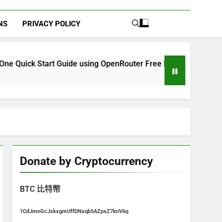
NS
PRIVACY POLICY
uide using OpenRouter Free Models & Telegram Integration
Donate by Cryptocurrency
BTC 比特幣
1CdJmeGcJskxgmUffDNxqb5AZpxZ7knV6q