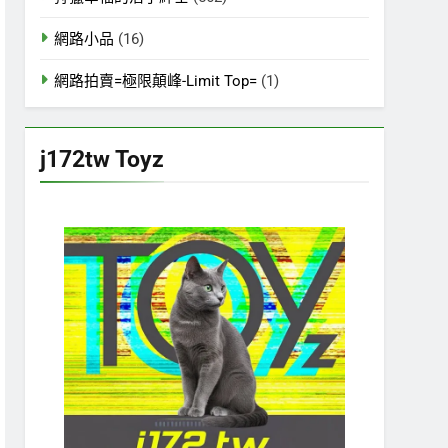
網路小品
(16)
網路拍賣=極限顛峰-Limit Top=
(1)
j172tw Toyz