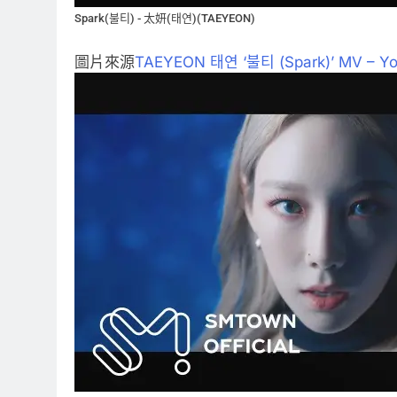
Spark(불티) - 太妍(태연)(TAEYEON)
圖片來源
TAEYEON 태연 ‘불티 (Spark)’ MV – Y