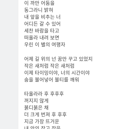
이 까만 어둠을
동그라니 밝혀
내 앞을 비추는 너
어디든 갈 수 있어
세찬 바람을 타고
떠올라 내려 보면
우린 이 별의 여행자
어제 길 위의 넌 꿈만 꾸고 있었지
작은 새처럼 작은 새처럼
이제 타이밍이야, 너의 시간이야
숨을 불어넣어 불티를 깨워
타올라라 후 후후후
꺼지지 않게
붉디붉은 채
더 크게 번져 후 후후
지금 가장 뜨거운
내 안의 작고 작은