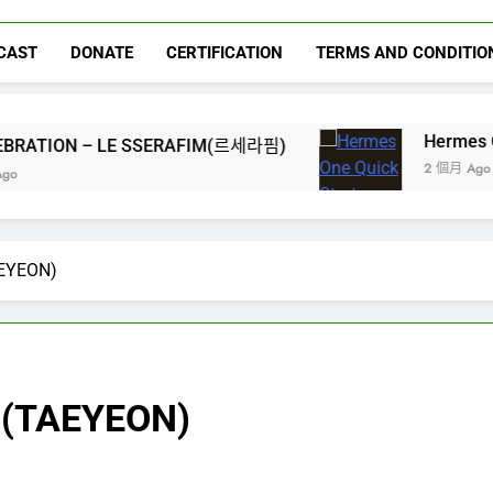
CAST
DONATE
CERTIFICATION
TERMS AND CONDITIO
Hermes One Quick Start G
SSERAFIM(르세라핌)
2 個月 Ago
EYEON)
(TAEYEON)