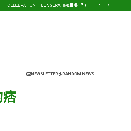
CELEBRATION – LE SSERAFIM(르세라핌)
e using OpenRouter Free Models & Telegram
Integration
虹 – 菅田将暉
to The New World) – 少女時代(소녀시대)
(Girls’ Generation)
CELEBRATION – LE SSERAFIM(르세라핌)
e using OpenRouter Free Models & Telegram
Integration
虹 – 菅田将暉
NEWSLETTER
RANDOM NEWS
的痞