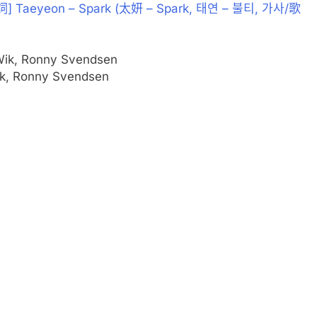
 Taeyeon – Spark (太妍 – Spark, 태연 – 불티, 가사/歌
Wik, Ronny Svendsen
ik, Ronny Svendsen