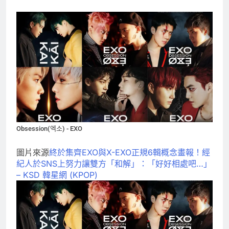
Obsession(엑소) - EXO
圖片來源
終於集齊EXO與X-EXO正規6輯概念畫報！經
紀人於SNS上努力讓雙方「和解」：「好好相處吧…」
– KSD 韓星網 (KPOP)