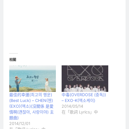
相關
最佳的幸運(최고의 행운)
中毒(OVERDOSE (중독))
(Best Luck) – CHEN(첸)
– EXO-K(엑소케이)
(EXO)(엑소)(沒關係 是愛
2014/05/14
情啊(괜찮아, 사랑이야) 主
在「歌詞 Lyrics」中
題曲)
2014/12/01