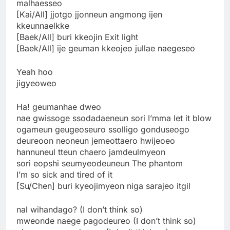
malhaesseo
[Kai/All] jjotgo jjonneun angmong ijen
kkeunnaelkke
[Baek/All] buri kkeojin Exit light
[Baek/All] ije geuman kkeojeo jullae naegeseo
Yeah hoo
jigyeoweo
Ha! geumanhae dweo
nae gwissoge ssodadaeneun sori I’mma let it blow
ogameun geugeoseuro ssolligo gonduseogo
deureoon neoneun jemeottaero hwijeoeo
hannuneul tteun chaero jamdeulmyeon
sori eopshi seumyeodeuneun The phantom
I’m so sick and tired of it
[Su/Chen] buri kyeojimyeon niga sarajeo itgil
nal wihandago? (I don’t think so)
mweonde naege pagodeureo (I don’t think so)