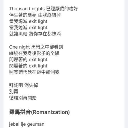
Thousand nights 已經厭倦的嗜好
伴生著的噩夢 由我終結掉
當我熄滅 exit light
當我熄滅 exit light
就讓黑暗 將你存在都抹消
One night 黑暗之中卻看到
纏繞在我身後影子的全貌
閃爍著的 exit light
閃爍著的 exit light
照亮錯愕映在鏡中那個我
拜託吧 消失掉
別再
循環別再開始
羅馬拼音(Romanization)
jebal ije geuman