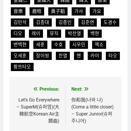
金鍾仁
金鍾大
韓國
韓文
音楽
音樂
鹿晗
黃子韜
가사
가요
김민석
김종대
김종인
김준면
도경수
디오
레이
뮤직
박찬열
백현
변백현
세훈
수호
시우민
엑소
오세훈
장이씽
찬열
첸
카이
타오
황쯔타오
Previous:
Next:
文
章
Let’s Go Everywhere
你和我(너와 나)
– SuperM(슈퍼엠)(大
(Come a little closer)
導
韓航空Korean Air主
– Super Junior(슈퍼
覽
題曲)
주니어)