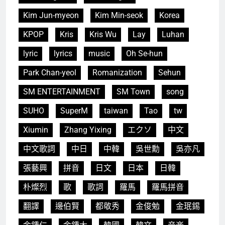
Kim Jun-myeon
Kim Min-seok
Korea
KPOP
Kris
Kris Wu
Lay
Luhan
lyric
lyrics
music
Oh Se-hun
Park Chan-yeol
Romanization
Sehun
SM ENTERTAINMENT
SM Town
song
SUHO
SuperM
taiwan
Tao
tw
Xiumin
Zhang Yixing
エクソ
中文
中文歌詞
中日
中韓
吳世勳
吳亦凡
張藝興
拼音
日文
日本
日韓
朴燦烈
歌
歌詞
羅馬
羅馬拼音
翻譯
邊伯賢
都敬秀
金俊勉
金珉錫