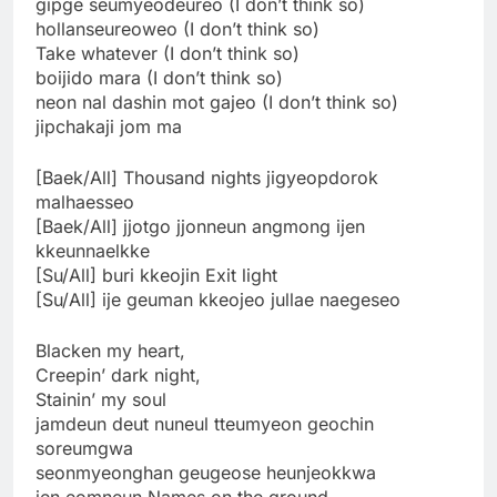
gipge seumyeodeureo (I don’t think so)
hollanseureoweo (I don’t think so)
Take whatever (I don’t think so)
boijido mara (I don’t think so)
neon nal dashin mot gajeo (I don’t think so)
jipchakaji jom ma
[Baek/All] Thousand nights jigyeopdorok
malhaesseo
[Baek/All] jjotgo jjonneun angmong ijen
kkeunnaelkke
[Su/All] buri kkeojin Exit light
[Su/All] ije geuman kkeojeo jullae naegeseo
Blacken my heart,
Creepin’ dark night,
Stainin’ my soul
jamdeun deut nuneul tteumyeon geochin
soreumgwa
seonmyeonghan geugeose heunjeokkwa
jen eomneun Names on the ground