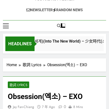
NEWSLETTER
RANDOM NEWS
(다시만난세계)(Into The New World) – 少女時代(소녀시대)(Girl
HEADLINES
Home
歌詞 Lyrics
Obsession(엑소) – EXO
歌詞 LYRICS
Obsession(엑소) – EXO
0
Jay Fan-Chiang
7 年 Ago
8 Mins