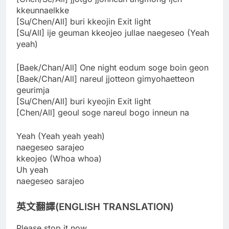
kkeunnaelkke
[Su/Chen/All] buri kkeojin Exit light
[Su/All] ije geuman kkeojeo jullae naegeseo (Yeah
yeah)
[Baek/Chan/All] One night eodum soge boin geon
[Baek/Chan/All] nareul jjotteon gimyohaetteon
geurimja
[Su/Chen/All] buri kyeojin Exit light
[Chen/All] geoul soge nareul bogo inneun na
Yeah (Yeah yeah yeah)
naegeseo sarajeo
kkeojeo (Whoa whoa)
Uh yeah
naegeseo sarajeo
英文翻譯(ENGLISH TRANSLATION)
Please stop it now