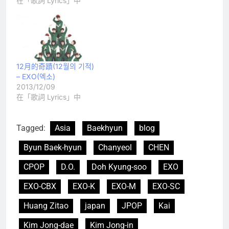
在「歌詞 Lyrics」中
12月的奇蹟(12월의 기적)
– EXO(엑소)
2013/12/09
在「歌詞 Lyrics」中
Tagged:
Asia
Baekhyun
blog
Byun Baek-hyun
Chanyeol
CHEN
CPOP
D.O.
Doh Kyung-soo
EXO
EXO-CBX
EXO-K
EXO-M
EXO-SC
Huang Zitao
japan
JPOP
Kai
Kim Jong-dae
Kim Jong-in