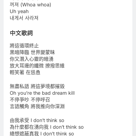
꺼져 (Whoa whoa)
Uh yeah
내게서 사라져
中文歌詞
將這循環終止
黑暗降臨 世界變蒙昧
你又潛入心靈的暗湧
放大耳邊的纖微 撩撥思維
輕笑著 在慫恿
無盡私語 將這夢境都摧毀
Oh you’re the bad dream kill
不停爭吵 不停呼召
言語觸角 將我推向你深淵
由我承受 I don’t think so
為什麼都在湧向我 I don’t think so
總想遮蔽真我 I don’t think so