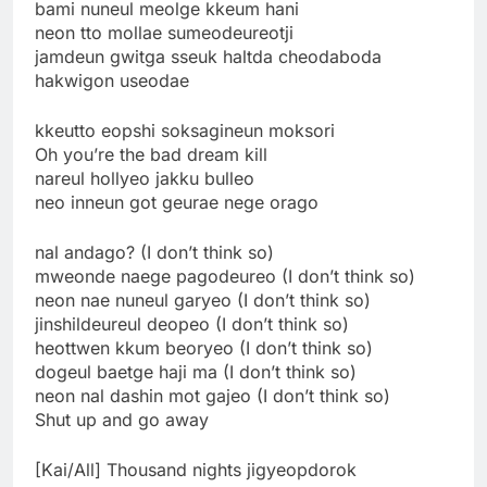
bami nuneul meolge kkeum hani
neon tto mollae sumeodeureotji
jamdeun gwitga sseuk haltda cheodaboda
hakwigon useodae
kkeutto eopshi soksagineun moksori
Oh you’re the bad dream kill
nareul hollyeo jakku bulleo
neo inneun got geurae nege orago
nal andago? (I don’t think so)
mweonde naege pagodeureo (I don’t think so)
neon nae nuneul garyeo (I don’t think so)
jinshildeureul deopeo (I don’t think so)
heottwen kkum beoryeo (I don’t think so)
dogeul baetge haji ma (I don’t think so)
neon nal dashin mot gajeo (I don’t think so)
Shut up and go away
[Kai/All] Thousand nights jigyeopdorok