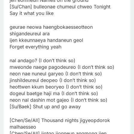
[Su/Chan] bulleonae chumeul chweo Tonight
Say it what you like
geurae neowa haengbokaesseotteon
shigandeureul ara
ijen kkeunnaeya handaneun geol
Forget everything yeah
nal andago? (I don’t think so)
mweonde naege pagodeureo (I don’t think so)
neon nae nuneul garyeo (I don’t think so)
jinshildeureul deopeo (I don’t think so)
heottwen kkum beoryeo (I don’t think so)
dogeul baetge haji ma (I don’t think so)
neon nal dashin mot gajeo (I don’t think so)
[Su/Baek] Shut up and go away
[Chen/Se/All] Thousand nights jigyeopdorok
malhaesseo
[Chen/Se/All] jjotgo jjonneun angmong ijen