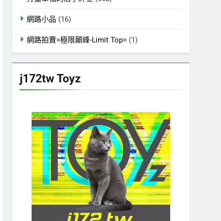
網路小品
(16)
網路拍賣=極限顛峰-Limit Top=
(1)
j172tw Toyz