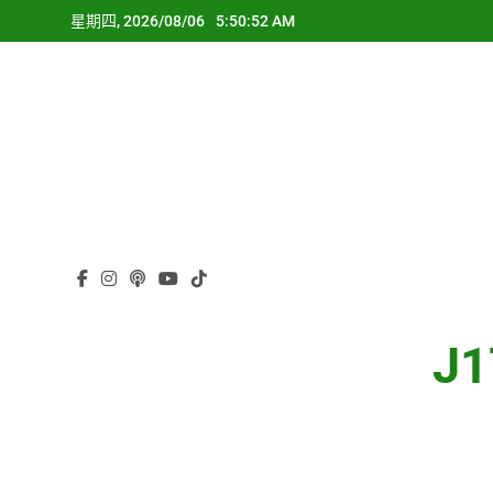
Skip
星期四, 2026/08/06
5:50:54 AM
to
content
J