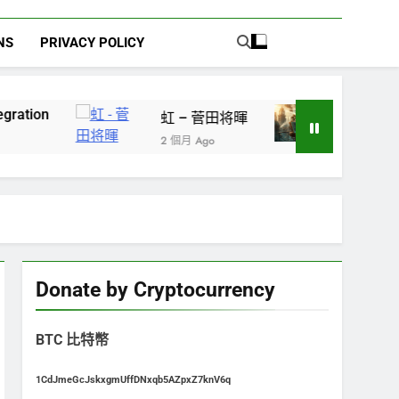
NS
PRIVACY POLICY
虹 – 菅田将暉
再看新世紀福音戰士：少
2 個月 Ago
2 個月 Ago
Donate by Cryptocurrency
BTC 比特幣
1CdJmeGcJskxgmUffDNxqb5AZpxZ7knV6q