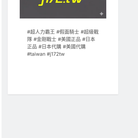
#超人力霸王 #假面騎士 #超級戰
隊 #金剛戰士 #美國正品 #日本
正品 #日本代購 #美國代購
#taiwan #j172tw