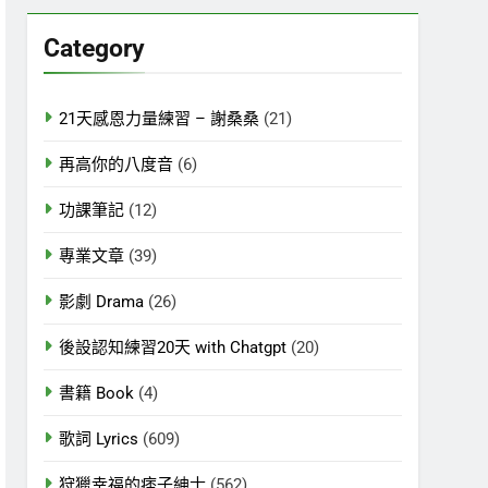
關
鍵
Category
字:
21天感恩力量練習 – 謝桑桑
(21)
再高你的八度音
(6)
功課筆記
(12)
專業文章
(39)
影劇 Drama
(26)
後設認知練習20天 with Chatgpt
(20)
書籍 Book
(4)
歌詞 Lyrics
(609)
狩獵幸福的痞子紳士
(562)