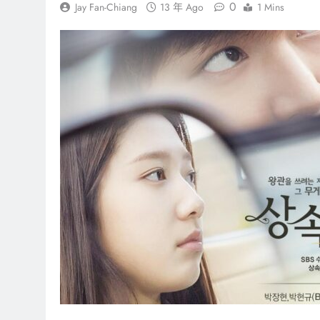
0
Jay Fan-Chiang
13 年 Ago
1 Mins