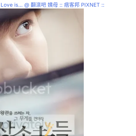
ve is… @ 翻滾吧 姨母 :: 痞客邦 PIXNET ::