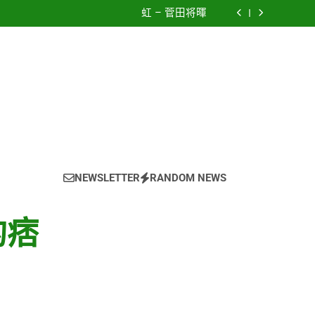
e using OpenRouter Free Models & Telegram
Integration
虹 – 菅田将暉
to The New World) – 少女時代(소녀시대)
(Girls’ Generation)
CELEBRATION – LE SSERAFIM(르세라핌)
e using OpenRouter Free Models & Telegram
Integration
虹 – 菅田将暉
NEWSLETTER
RANDOM NEWS
的痞