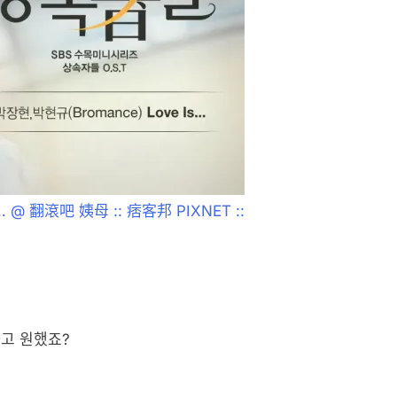
 @ 翻滾吧 姨母 :: 痞客邦 PIXNET ::
랑하고 원했죠?