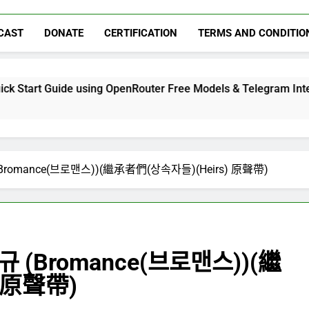
CAST
DONATE
CERTIFICATION
TERMS AND CONDITIO
sing OpenRouter Free Models & Telegram Integration
 (Bromance(브로맨스))(繼承者們(상속자들)(Heirs) 原聲帶)
현규 (Bromance(브로맨스))(繼
 原聲帶)