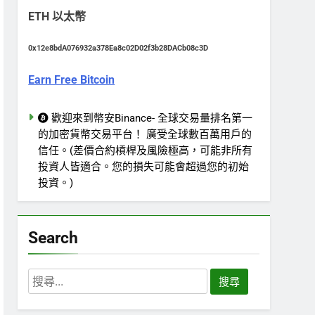
ETH 以太幣
0x12e8bdA076932a378Ea8c02D02f3b28DACb08c3D
Earn Free Bitcoin
歡迎來到幣安Binance- 全球交易量排名第一
的加密貨幣交易平台！ 廣受全球數百萬用戶的
信任。(差價合約槓桿及風險極高，可能非所有
投資人皆適合。您的損失可能會超過您的初始
投資。)
Search
搜
尋