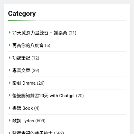
關
鍵
Category
字:
21天感恩力量練習 – 謝桑桑
(21)
再高你的八度音
(6)
功課筆記
(12)
專業文章
(39)
影劇 Drama
(26)
後設認知練習20天 with Chatgpt
(20)
書籍 Book
(4)
歌詞 Lyrics
(609)
狩獵幸福的痞子紳士
(562)