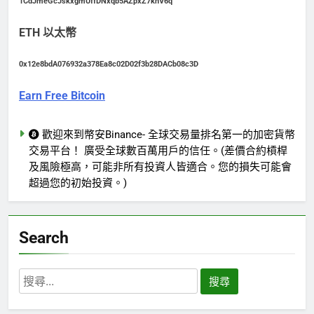
1CdJmeGcJskxgmUffDNxqb5AZpxZ7knV6q
ETH 以太幣
0x12e8bdA076932a378Ea8c02D02f3b28DACb08c3D
Earn Free Bitcoin
歡迎來到幣安Binance- 全球交易量排名第一的加密貨幣
交易平台！ 廣受全球數百萬用戶的信任。(差價合約槓桿
及風險極高，可能非所有投資人皆適合。您的損失可能會
超過您的初始投資。)
Search
搜
尋