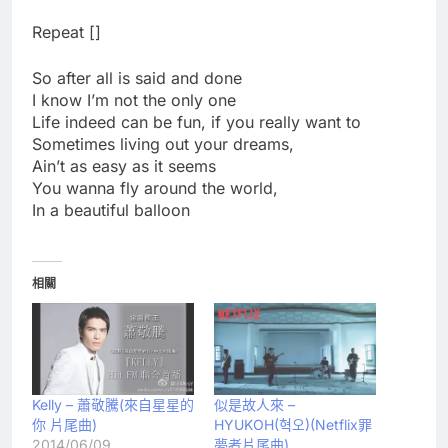
Repeat []
So after all is said and done
I know I’m not the only one
Life indeed can be fun, if you really want to
Sometimes living out your dreams,
Ain’t as easy as it seems
You wanna fly around the world,
In a beautiful balloon
相關
Kelly – 蕭敬騰(來自星星的
似是故人來 –
你 片尾曲)
HYUKOH(혁오)(Netflix罪
2014/06/09
夢者片尾曲)