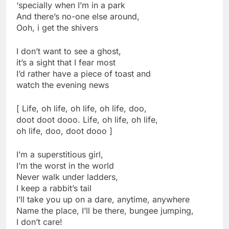
‘specially when I’m in a park
And there’s no-one else around,
Ooh, i get the shivers
I don’t want to see a ghost,
it’s a sight that I fear most
I’d rather have a piece of toast and
watch the evening news
[ Life, oh life, oh life, oh life, doo,
doot doot dooo. Life, oh life, oh life,
oh life, doo, doot dooo ]
I’m a superstitious girl,
I’m the worst in the world
Never walk under ladders,
I keep a rabbit’s tail
I’ll take you up on a dare, anytime, anywhere
Name the place, I’ll be there, bungee jumping,
I don’t care!