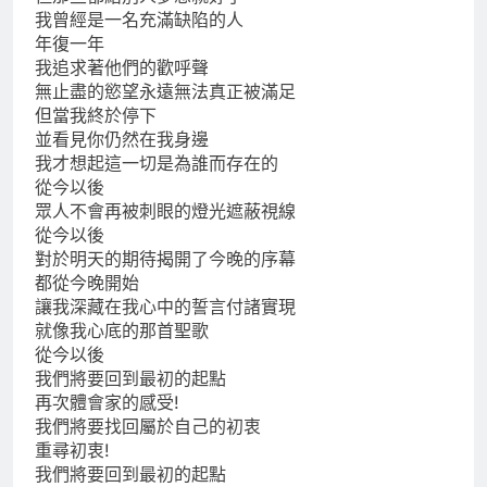
我曾經是一名充滿缺陷的人
年復一年
我追求著他們的歡呼聲
無止盡的慾望永遠無法真正被滿足
但當我終於停下
並看見你仍然在我身邊
我才想起這一切是為誰而存在的
從今以後
眾人不會再被刺眼的燈光遮蔽視線
從今以後
對於明天的期待揭開了今晚的序幕
都從今晚開始
讓我深藏在我心中的誓言付諸實現
就像我心底的那首聖歌
從今以後
我們將要回到最初的起點
再次體會家的感受!
我們將要找回屬於自己的初衷
重尋初衷!
我們將要回到最初的起點