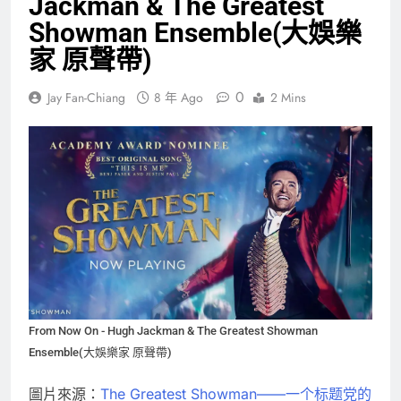
Jackman & The Greatest
Showman Ensemble(大娛樂
家 原聲帶)
0
Jay Fan-Chiang
8 年 Ago
2 Mins
From Now On - Hugh Jackman & The Greatest Showman
Ensemble(大娛樂家 原聲帶)
圖片來源：
The Greatest Showman——一个标题党的