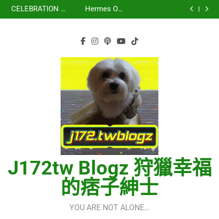
虹 – 菅田将暉
再次重逢的世界
Skip
少女時代(소녀시
세라핌)
using OpenRouter
(다시만난세계)(Into
CELEBRATION –
Hermes One
대)(Girls’
Free Models &
The New World) –
to
LE SSERAFIM(르
Quick Start Guide
虹 – 菅田将暉
Generation)
Telegram
少女時代(소녀시
세라핌)
using OpenRouter
content
Integration
대)(Girls’
Free Models &
Generation)
Telegram
Integration
J172tw Blogz 狩獵幸福
的痞子紳士
YOU ARE NOT ALONE…