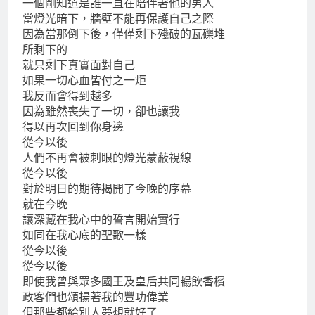
一個剛知道是誰一直在陪伴著他的男人
當燈光暗下，牆壁不能再保護自己之際
因為當那倒下後，僅僅剩下殘破的瓦礫堆
所剩下的
就只剩下真實面對自己
如果一切心血皆付之一炬
我反而會得到越多
因為雖然喪失了一切，卻也讓我
得以再次回到你身邊
從今以後
人們不再會被刺眼的燈光蒙蔽視線
從今以後
對於明日的期待揭開了今晚的序幕
就在今晚
讓深藏在我心中的誓言開始實行
如同在我心底的聖歌一樣
從今以後
從今以後
即使我曾與眾多國王及皇后共同暢飲香檳
政客們也頌揚著我的豐功偉業
但那些都給別人夢想就好了