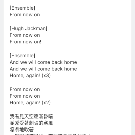
[Ensemble]
From now on
[Hugh Jackman]
From now on
From now on!
[Ensemble]
And we will come back home
And we will come back home
Home, again! (x3)
From now on
From now on
Home, again! (x2)
我看見天空逐漸昏暗
並感受著刺骨的寒風
凜冽地吹著