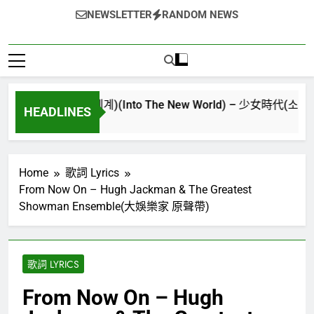
NEWSLETTER
RANDOM NEWS
다시만난세계)(Into The New World) – 少女時代(소녀시대)(Girls
HEADLINES
Home
歌詞 Lyrics
From Now On – Hugh Jackman & The Greatest
Showman Ensemble(大娛樂家 原聲帶)
歌詞 LYRICS
From Now On – Hugh