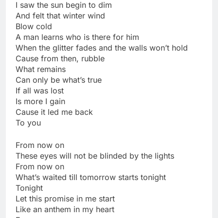
I saw the sun begin to dim
And felt that winter wind
Blow cold
A man learns who is there for him
When the glitter fades and the walls won’t hold
Cause from then, rubble
What remains
Can only be what’s true
If all was lost
Is more I gain
Cause it led me back
To you
From now on
These eyes will not be blinded by the lights
From now on
What’s waited till tomorrow starts tonight
Tonight
Let this promise in me start
Like an anthem in my heart