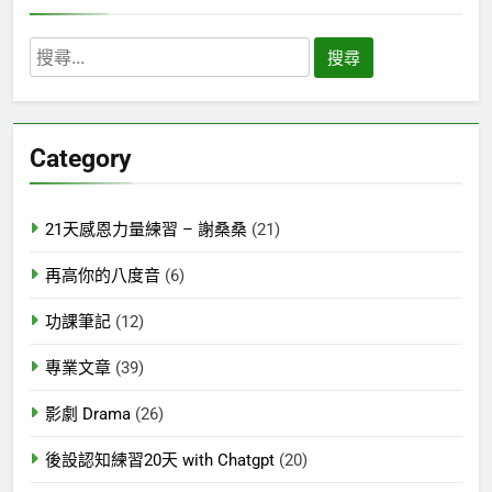
搜
尋
關
鍵
Category
字:
21天感恩力量練習 – 謝桑桑
(21)
再高你的八度音
(6)
功課筆記
(12)
專業文章
(39)
影劇 Drama
(26)
後設認知練習20天 with Chatgpt
(20)