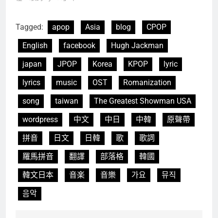
Tagged:
apop
Asia
blog
CPOP
English
facebook
Hugh Jackman
japan
JPOP
Korea
KPOP
lyric
lyrics
music
OST
Romanization
song
taiwan
The Greatest Showman USA
wordpress
中文
中日
中韓
原聲帶
拼音
日文
日韓
歌
歌詞
羅馬拼音
翻譯
部落格
韓國
韓文日本
音楽
音樂
가요
뮤직
음악