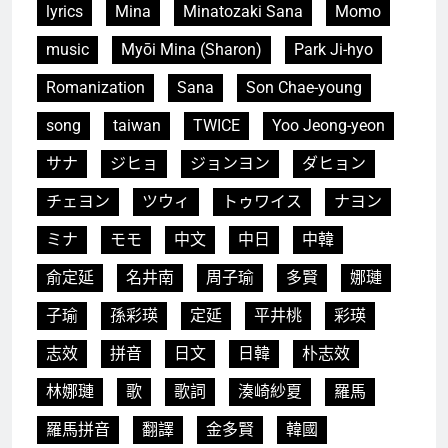
lyrics
Mina
Minatozaki Sana
Momo
music
Myōi Mina (Sharon)
Park Ji-hyo
Romanization
Sana
Son Chae-young
song
taiwan
TWICE
Yoo Jeong-yeon
サナ
ジヒョ
ジョンヨン
ダヒョン
チェヨン
ツウィ
トゥワイス
ナヨン
ミナ
モモ
中文
中日
中韓
俞定延
名井南
周子瑜
多賢
娜璉
子瑜
孫彩瑛
定延
平井桃
彩瑛
志效
拼音
日文
日韓
朴志效
林娜璉
歌
歌詞
湊崎紗夏
羅馬
羅馬拼音
翻譯
金多賢
韓國