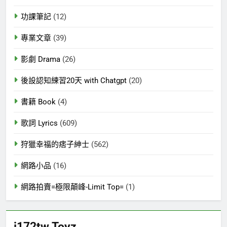
功課筆記
(12)
專業文章
(39)
影劇 Drama
(26)
後設認知練習20天 with Chatgpt
(20)
書籍 Book
(4)
歌詞 Lyrics
(609)
狩獵幸福的痞子紳士
(562)
網路小品
(16)
網路拍賣=極限顛峰-Limit Top=
(1)
j172tw Toyz