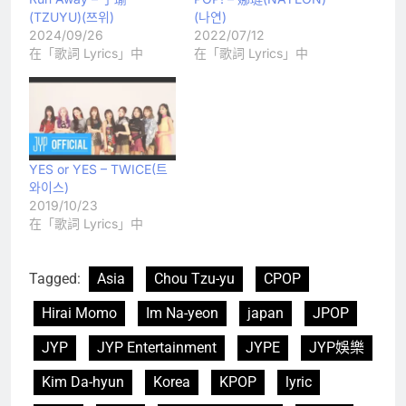
(TZUYU)(쯔위)
(나연)
2024/09/26
2022/07/12
在「歌詞 Lyrics」中
在「歌詞 Lyrics」中
YES or YES – TWICE(트
와이스)
2019/10/23
在「歌詞 Lyrics」中
Tagged:
Asia
Chou Tzu-yu
CPOP
Hirai Momo
Im Na-yeon
japan
JPOP
JYP
JYP Entertainment
JYPE
JYP娛樂
Kim Da-hyun
Korea
KPOP
lyric