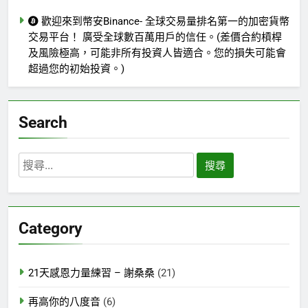
歡迎來到幣安Binance- 全球交易量排名第一的加密貨幣
交易平台！ 廣受全球數百萬用戶的信任。(差價合約槓桿
及風險極高，可能非所有投資人皆適合。您的損失可能會
超過您的初始投資。)
Search
搜
尋
關
鍵
Category
字:
21天感恩力量練習 – 謝桑桑
(21)
再高你的八度音
(6)