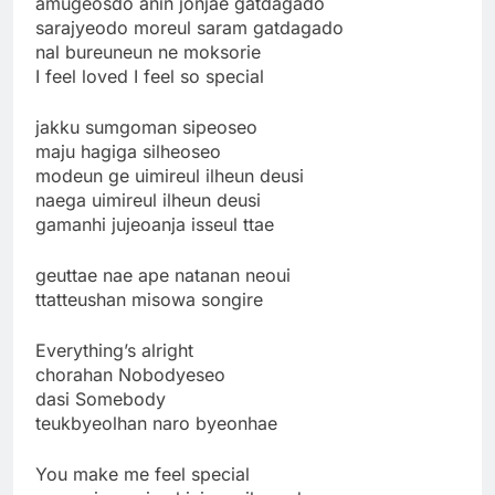
amugeosdo anin jonjae gatdagado
sarajyeodo moreul saram gatdagado
nal bureuneun ne moksorie
I feel loved I feel so special
jakku sumgoman sipeoseo
maju hagiga silheoseo
modeun ge uimireul ilheun deusi
naega uimireul ilheun deusi
gamanhi jujeoanja isseul ttae
geuttae nae ape natanan neoui
ttatteushan misowa songire
Everything’s alright
chorahan Nobodyeseo
dasi Somebody
teukbyeolhan naro byeonhae
You make me feel special