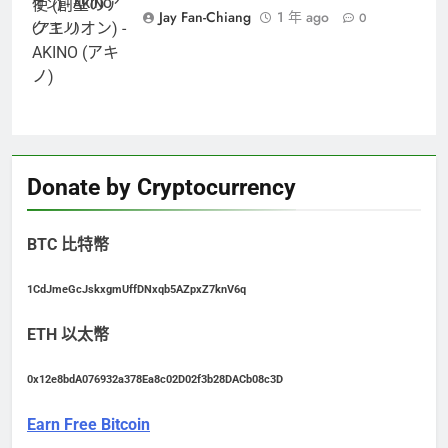
オン) - AKINO
Jay Fan-Chiang
1 年 ago
0
(アキノ)
Donate by Cryptocurrency
BTC 比特幣
1CdJmeGcJskxgmUffDNxqb5AZpxZ7knV6q
ETH 以太幣
0x12e8bdA076932a378Ea8c02D02f3b28DACb08c3D
Earn Free Bitcoin