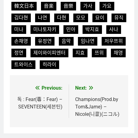
韓文日本
音楽
音樂
가사
가요
김다현
나연
다현
모모
묘이
뮤직
미나
미나토자키
민아
박지효
사나
손채영
유정연
음악
임나연
저우쯔위
정연
제이와이피엔터
지효
쯔위
채영
트와이스
히라이
Previous:
Next:
文
章
독 : Fear(毒：Fear) –
Champions(Prod.by
SEVENTEEN(세븐틴)
Tom&Jame) –
導
Nicole(니콜)(ニコル)
覽