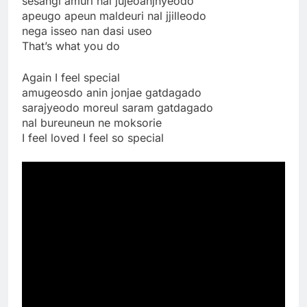
sesangi amuri nal jujeoanjhyeodo
apeugo apeun maldeuri nal jjilleodo
nega isseo nan dasi useo
That’s what you do
Again I feel special
amugeosdo anin jonjae gatdagado
sarajyeodo moreul saram gatdagado
nal bureuneun ne moksorie
I feel loved I feel so special