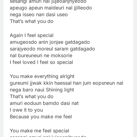
sesangi amuri nal jujeoanjhyeodo
apeugo apeun maldeuri nal jjilleodo
nega isseo nan dasi useo
That’s what you do
Again I feel special
amugeosdo anin jonjae gatdagado
sarajyeodo moreul saram gatdagado
nal bureuneun ne moksorie
I feel loved I feel so special
You make everything alright
gureumi jjwak kkin haessal han jum eopsneun nal
nega baro naui Shining light
That’s what you do
amuri eoduun bamdo dasi nat
I owe it to you
Because you make me feel
You make me feel special