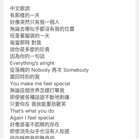
中文歌詞
有那樣的一天
好像突然只有我一個人
無論去哪似乎都沒有我的位置
低垂著腦袋的一天
每當那時 對我
說你是多麼的珍貴
因為你的一句話
Everything’s alright
從落魄的 Nobody 再次 Somebody
變回特別的我
You make me feel special
無論這個世界怎樣打擊我
即使被各種話語不斷地刺痛
只要你在 我就能重拾歡笑
That’s what you do
Again I feel special
好像是毫不起眼的存在
即使消失似乎也沒有人知道
從你呼喚我的聲音中