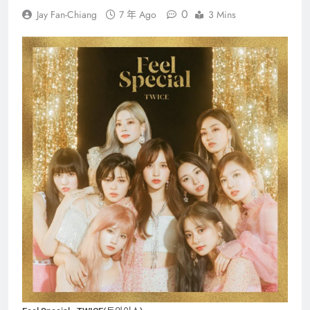
0
Jay Fan-Chiang
7 年 Ago
3 Mins