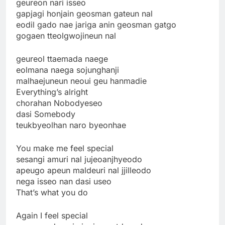
geureon nari isseo
gapjagi honjain geosman gateun nal
eodil gado nae jariga anin geosman gatgo
gogaen tteolgwojineun nal
geureol ttaemada naege
eolmana naega sojunghanji
malhaejuneun neoui geu hanmadie
Everything’s alright
chorahan Nobodyeseo
dasi Somebody
teukbyeolhan naro byeonhae
You make me feel special
sesangi amuri nal jujeoanjhyeodo
apeugo apeun maldeuri nal jjilleodo
nega isseo nan dasi useo
That’s what you do
Again I feel special