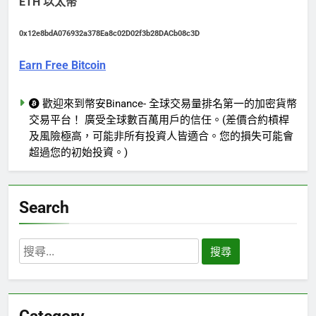
ETH 以太幣
0x12e8bdA076932a378Ea8c02D02f3b28DACb08c3D
Earn Free Bitcoin
歡迎來到幣安Binance- 全球交易量排名第一的加密貨幣
交易平台！ 廣受全球數百萬用戶的信任。(差價合約槓桿
及風險極高，可能非所有投資人皆適合。您的損失可能會
超過您的初始投資。)
Search
搜
尋
關
鍵