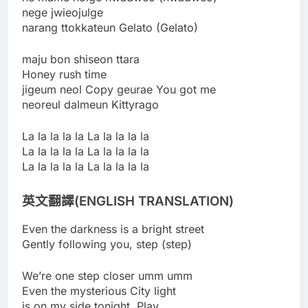
nege jwieojulge
narang ttokkateun Gelato (Gelato)
maju bon shiseon ttara
Honey rush time
jigeum neol Copy geurae You got me
neoreul dalmeun Kittyrago
La la la la la La la la la la
La la la la la La la la la la
La la la la la La la la la la
英文翻譯(ENGLISH TRANSLATION)
Even the darkness is a bright street
Gently following you, step (step)
We’re one step closer umm umm
Even the mysterious City light
is on my side tonight, Play