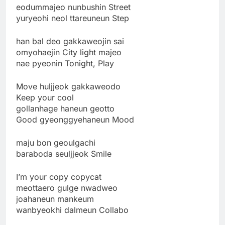
eodummajeo nunbushin Street
yuryeohi neol ttareuneun Step
han bal deo gakkaweojin sai
omyohaejin City light majeo
nae pyeonin Tonight, Play
Move huljjeok gakkaweodo
Keep your cool
gollanhage haneun geotto
Good gyeonggyehaneun Mood
maju bon geoulgachi
baraboda seuljjeok Smile
I’m your copy copycat
meottaero gulge nwadweo
joahaneun mankeum
wanbyeokhi dalmeun Collabo