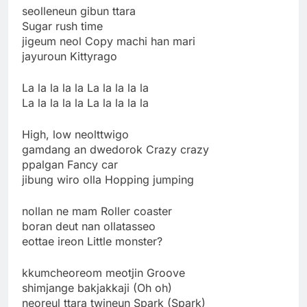
seolleneun gibun ttara
Sugar rush time
jigeum neol Copy machi han mari
jayuroun Kittyrago
La la la la la La la la la la
La la la la la La la la la la
High, low neolttwigo
gamdang an dwedorok Crazy crazy
ppalgan Fancy car
jibung wiro olla Hopping jumping
nollan ne mam Roller coaster
boran deut nan ollatasseo
eottae ireon Little monster?
kkumcheoreom meotjin Groove
shimjange bakjakkaji (Oh oh)
neoreul ttara twineun Spark (Spark)