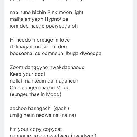
nae nune bichin Pink moon light
malhajamyeon Hypnotize
jom deo naege ppajyeoga oh
Hi neodo moreuge In love
dalmaganeun seorol deo
beoseonal su eomneun ilbuga dweeoga
Zoom danggyeo hwakdaehaedo
Keep your cool
nollal mankeum dalmaganeun
Clue eungeunhaejin Mood
(eungeunhaejin Mood)
aechoe hanagachi (gachi)
umjigineun neowa na (na na)
I’m your copy copycat
ne mame nolge nwadweo (nwadweo)