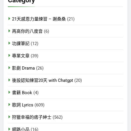
Category
字:
21天感恩力量練習 – 謝桑桑
(21)
再高你的八度音
(6)
功課筆記
(12)
專業文章
(39)
影劇 Drama
(26)
後設認知練習20天 with Chatgpt
(20)
書籍 Book
(4)
歌詞 Lyrics
(609)
狩獵幸福的痞子紳士
(562)
網路小品
(16)