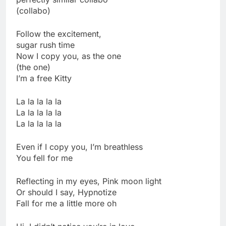
(collabo)
Follow the excitement,
sugar rush time
Now I copy you, as the one
(the one)
I’m a free Kitty
La la la la la
La la la la la
La la la la la
Even if I copy you, I’m breathless
You fell for me
Reflecting in my eyes, Pink moon light
Or should I say, Hypnotize
Fall for me a little more oh