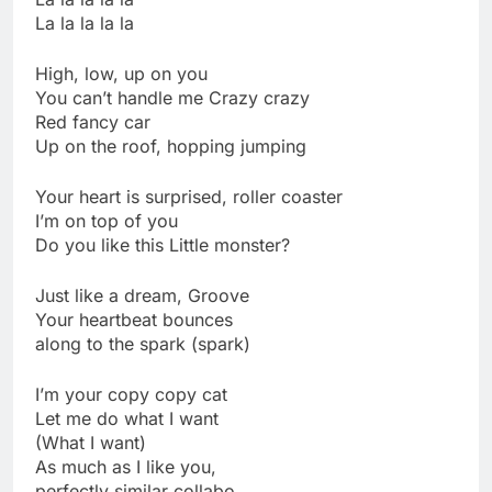
La la la la la
High, low, up on you
You can’t handle me Crazy crazy
Red fancy car
Up on the roof, hopping jumping
Your heart is surprised, roller coaster
I’m on top of you
Do you like this Little monster?
Just like a dream, Groove
Your heartbeat bounces
along to the spark (spark)
I’m your copy copy cat
Let me do what I want
(What I want)
As much as I like you,
perfectly similar collabo