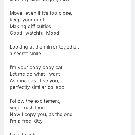
Move, even if it’s too close,
keep your cool
Making difficulties
Good, watchful Mood
Looking at the mirror together,
a secret smile
I’m your copy copy cat
Let me do what I want
As much as I like you,
perfectly similar collabo
Follow the excitement,
sugar rush time
Now I copy you, as the one
I’m a free Kitty
La la la la la