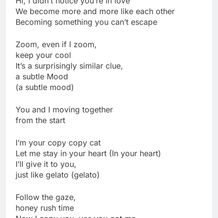
Hi, I didn’t notice you’re in love
We become more and more like each other
Becoming something you can’t escape
Zoom, even if I zoom,
keep your cool
It’s a surprisingly similar clue,
a subtle Mood
(a subtle mood)
You and I moving together
from the start
I’m your copy copy cat
Let me stay in your heart (In your heart)
I’ll give it to you,
just like gelato (gelato)
Follow the gaze,
honey rush time