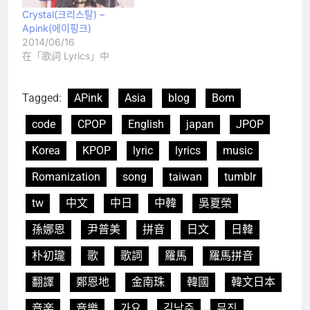
Crystal(크리스탈) –
Apink(에이핑크)
2014/06/16
在「歌詞 Lyrics」中
Tagged:
APink
Asia
blog
Bom
code
CPOP
English
japan
JPOP
Korea
KPOP
lyric
lyrics
music
Romanization
song
taiwan
tumblr
tw
中文
中日
中韓
吳夏榮
孫娜恩
尹普美
拼音
日文
日韓
朴初瓏
歌
歌詞
羅馬
羅馬拼音
翻譯
鄭恩地
金南珠
韓國
韓文日本
音楽
音樂
가요
김남주
뮤직