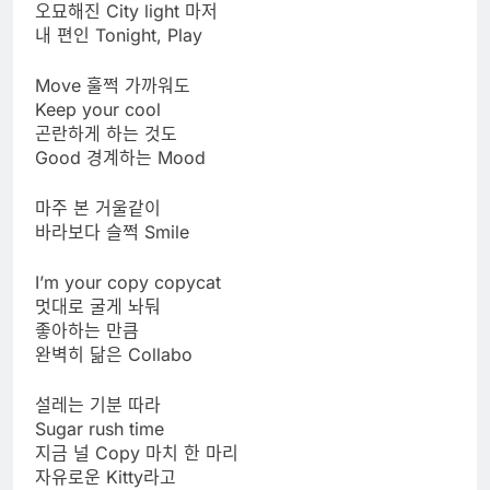
오묘해진 City light 마저
내 편인 Tonight, Play
Move 훌쩍 가까워도
Keep your cool
곤란하게 하는 것도
Good 경계하는 Mood
마주 본 거울같이
바라보다 슬쩍 Smile
I’m your copy copycat
멋대로 굴게 놔둬
좋아하는 만큼
완벽히 닮은 Collabo
설레는 기분 따라
Sugar rush time
지금 널 Copy 마치 한 마리
자유로운 Kitty라고