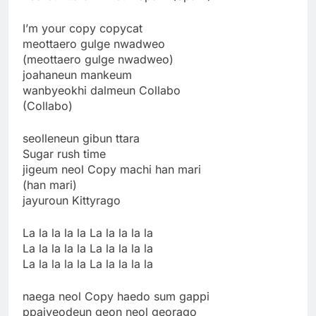
I’m your copy copycat
meottaero gulge nwadweo
(meottaero gulge nwadweo)
joahaneun mankeum
wanbyeokhi dalmeun Collabo
(Collabo)
seolleneun gibun ttara
Sugar rush time
jigeum neol Copy machi han mari
(han mari)
jayuroun Kittyrago
La la la la la La la la la la
La la la la la La la la la la
La la la la la La la la la la
naega neol Copy haedo sum gappi
ppajyeodeun geon neol georago