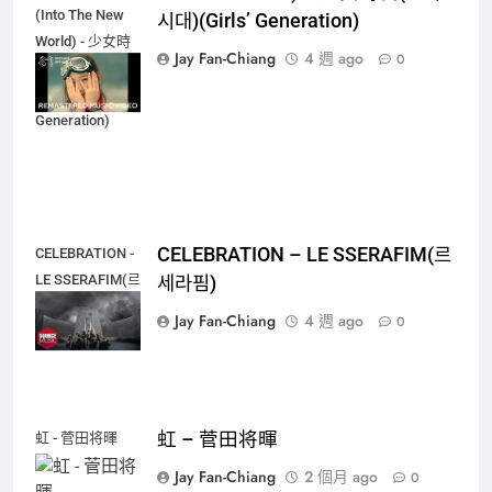
(Into The New
시대)(Girls’ Generation)
World) - 少女時
Jay Fan-Chiang
4 週 ago
0
代(소녀시대)
(Girls'
Generation)
CELEBRATION – LE SSERAFIM(르
CELEBRATION -
LE SSERAFIM(르
세라핌)
세라핌)
Jay Fan-Chiang
4 週 ago
0
虹 – 菅田将暉
虹 - 菅田将暉
Jay Fan-Chiang
2 個月 ago
0