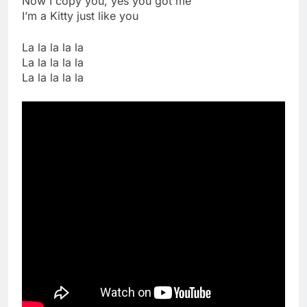
Now I copy you, yes you got me
I’m a Kitty just like you
La la la la la
La la la la la
La la la la la