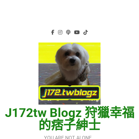
J172tw Blogz 狩獵幸福
的痞子紳士
YOU ARE NOT ALONE…