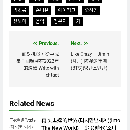
박초롱
손나은
에이핑크
오하영
윤보미
음악
정은지
키
Previous:
Next:
文
章
面對挑戰，從中成
Like Crazy – Jimin
長：回顧我在2022年
(지민) 防彈少年團
導
的經驗 Write with
(BTS)(방탄소년단)
覽
chtgpt
Related News
再次重逢的世界(다시만난세계)(Into
再次重逢的世界
(다시만난세계)
The New World) – 少女時代(소녀