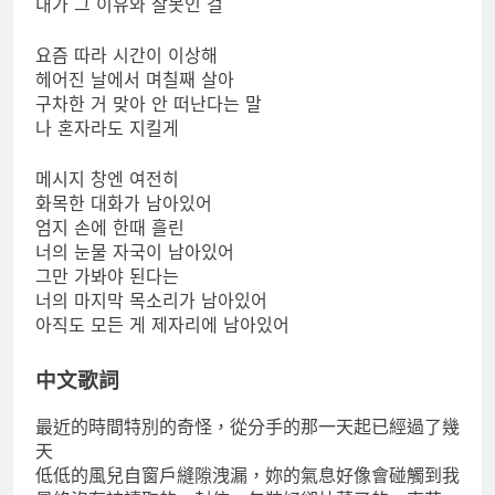
내가 그 이유와 잘못인 걸
요즘 따라 시간이 이상해
헤어진 날에서 며칠째 살아
구차한 거 맞아 안 떠난다는 말
나 혼자라도 지킬게
메시지 창엔 여전히
화목한 대화가 남아있어
엄지 손에 한때 흘린
너의 눈물 자국이 남아있어
그만 가봐야 된다는
너의 마지막 목소리가 남아있어
아직도 모든 게 제자리에 남아있어
中文歌詞
最近的時間特別的奇怪，從分手的那一天起已經過了幾
天
低低的風兒自窗戶縫隙洩漏，妳的氣息好像會碰觸到我