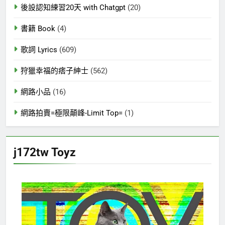
後設認知練習20天 with Chatgpt
(20)
書籍 Book
(4)
歌詞 Lyrics
(609)
狩獵幸福的痞子紳士
(562)
網路小品
(16)
網路拍賣=極限顛峰-Limit Top=
(1)
j172tw Toyz