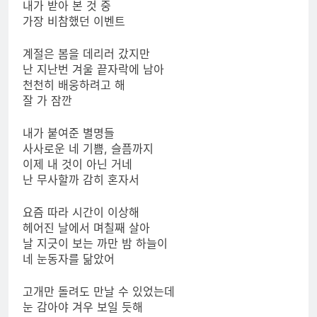
내가 받아 본 것 중
가장 비참했던 이벤트
계절은 봄을 데리러 갔지만
난 지난번 겨울 끝자락에 남아
천천히 배웅하려고 해
잘 가 잠깐
내가 붙여준 별명들
사사로운 네 기쁨, 슬픔까지
이제 내 것이 아닌 거네
난 무사할까 감히 혼자서
요즘 따라 시간이 이상해
헤어진 날에서 며칠째 살아
날 지긋이 보는 까만 밤 하늘이
네 눈동자를 닮았어
고개만 돌려도 만날 수 있었는데
눈 감아야 겨우 보일 듯해