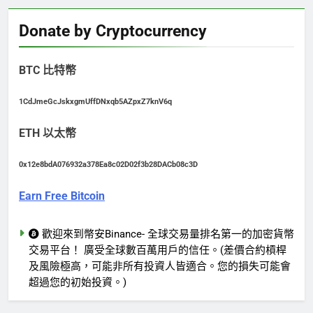
Donate by Cryptocurrency
BTC 比特幣
1CdJmeGcJskxgmUffDNxqb5AZpxZ7knV6q
ETH 以太幣
0x12e8bdA076932a378Ea8c02D02f3b28DACb08c3D
Earn Free Bitcoin
歡迎來到幣安Binance- 全球交易量排名第一的加密貨幣
交易平台！ 廣受全球數百萬用戶的信任。(差價合約槓桿
及風險極高，可能非所有投資人皆適合。您的損失可能會
超過您的初始投資。)