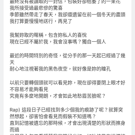
最終沒有被讀取的一封信，包裝好卻枯萎了的一束花
我所接受過最悲慘的驚喜
季節雖然帶走了春天，我卻還遺留在前一個冬天的盡頭
我打算要慢慢地送行，再見了
我幫妳取的暱稱，包含妳私人的喜悅
現在已經不屬於我，我會沒事嗎？獨自一個人
最近的時間特別的奇怪，從分手的那一天起已經過了幾
天
耐心地注視著我的黑色夜空，就好像是妳的瞳孔
以前只要轉個頭就可以看見妳，現在卻得要閉上眼才好
不容易才能夠看見
究竟有多麼地開朗，才會如此地愁眉苦臉呢？
Rap) 這段日子已經找到多少個我的痕跡了呢？就算突
然想起，卻害怕會看見而假裝不知道嗎？
直到記憶被遺忘的那時候，才會出現清楚的形狀而擦身
而過