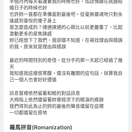
半個月內每天看護著我的時候也好，加註情趣在挑選結
婚日子的時候也好
也許妳一直都在準備面對最後吧，從毫無靈魂地只對永
遠感到喜悅的傻子身上
是怎麼造成的？撲通撲通的心跳比以前更嚴重了，比起
激動更多的是焦躁感
妳已經放下了我們，我卻還不知道，在尋找理由與錯誤
的我，原來就是理由與錯誤
最近的時間特別的奇怪，從分手的那一天起已經過了幾
天
我知道我這樣很寒酸，還沒有離開的這句話，就算我自
己一個人也會好好遵循
訊息窗裡依然留著和睦的對話訊息
大拇指上依然還留著妳曾經流下的眼淚的痕跡
我們得到此為止的妳的最後的聲音還留在這裡
一切都還留在原地
羅馬拼音(Romanization)