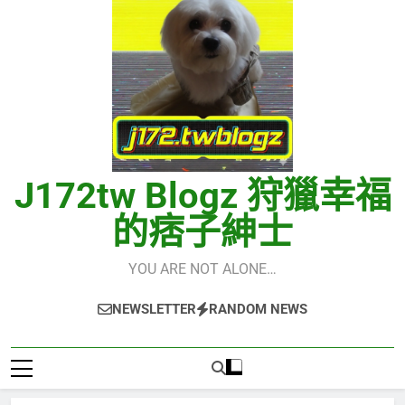
J172tw Blogz 狩獵幸福
的痞子紳士
YOU ARE NOT ALONE…
NEWSLETTER
RANDOM NEWS