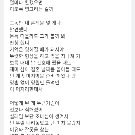
얼마나 환했으면
이토록 찡그리는 걸까
그동안 내 흔적을 몇 개나
발견했니
문득 떠올라도 그가 볼까 봐
딴청 했니
기억은 잊혀질 때가 돼서야
뚜렷한 형상을 하고 앞을 지나쳐 가
보름 내내 날 간호해 줬을 때도
재미 삼아 결혼 날짜를 꼽아볼 때도
넌 계속 마지막을 준비 해왔나 봐
영혼 없이 영원만 들먹인
이 머저리한테서
어떻게 된 게 두근거림이
전보다 심해졌어
설레임 보단 조바심이 생겨서
넌 우릴 내려놓았고 난 미처 몰랐지
이유와 잘못을 찾는