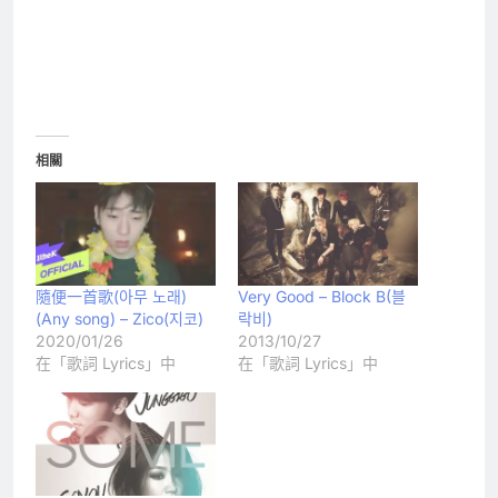
相關
隨便一首歌(아무 노래)
Very Good – Block B(블
(Any song) – Zico(지코)
락비)
2020/01/26
2013/10/27
在「歌詞 Lyrics」中
在「歌詞 Lyrics」中