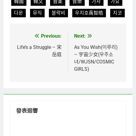
韓國
韓文
音楽
音樂
가사
가요
다운
뮤직
블락비
우지호禹智皓
지코
Previous:
Next:
文
章
Life’s a Struggle – 宋
As You Wish(이루리)
岳庭
– 宇宙少女(우주소
導
녀/WJSN/COSMIC
覽
GIRLS)
發表迴響