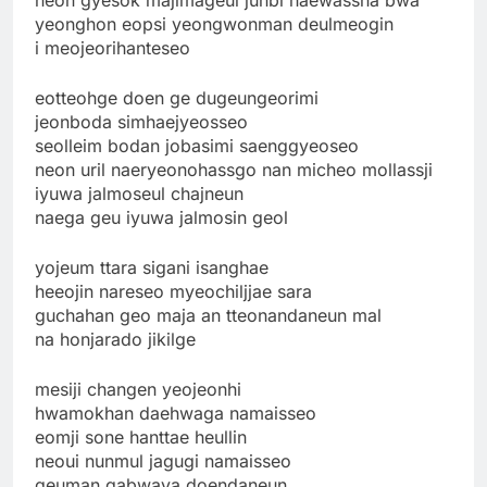
yeonghon eopsi yeongwonman deulmeogin
i meojeorihanteseo
eotteohge doen ge dugeungeorimi
jeonboda simhaejyeosseo
seolleim bodan jobasimi saenggyeoseo
neon uril naeryeonohassgo nan micheo mollassji
iyuwa jalmoseul chajneun
naega geu iyuwa jalmosin geol
yojeum ttara sigani isanghae
heeojin nareseo myeochiljjae sara
guchahan geo maja an tteonandaneun mal
na honjarado jikilge
mesiji changen yeojeonhi
hwamokhan daehwaga namaisseo
eomji sone hanttae heullin
neoui nunmul jagugi namaisseo
geuman gabwaya doendaneun