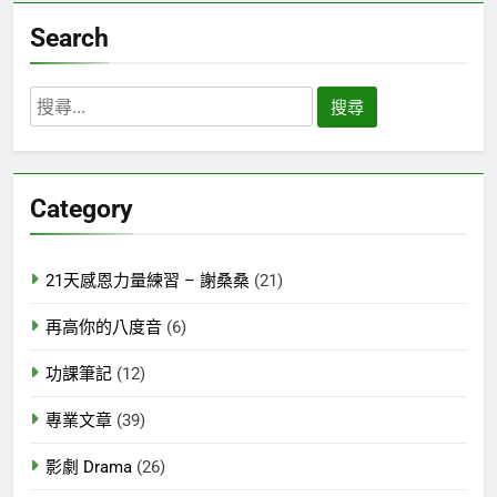
Search
搜
尋
關
鍵
Category
字:
21天感恩力量練習 – 謝桑桑
(21)
再高你的八度音
(6)
功課筆記
(12)
專業文章
(39)
影劇 Drama
(26)