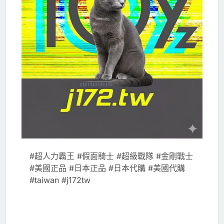
#超人力霸王 #假面騎士 #超級戰隊 #金剛戰士
#美國正品 #日本正品 #日本代購 #美國代購
#taiwan #j172tw