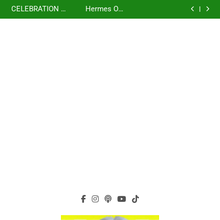
虹 – 菅田将暉
再次重逢的世界
Skip
少女時代(소녀시
세라핌)
using OpenRouter
(다시만난세계)(Into
CELEBRATION –
Hermes One
대)(Girls’
Free Models &
The New World) –
to
LE SSERAFIM(르
Quick Start Guide
虹 – 菅田将暉
Generation)
Telegram
少女時代(소녀시
세라핌)
using OpenRouter
content
Integration
대)(Girls’
Free Models &
Generation)
Telegram
Integration