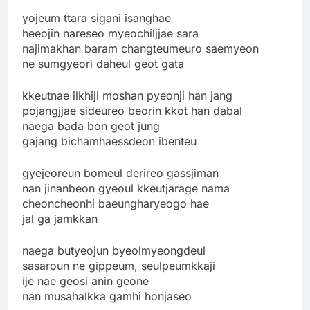
yojeum ttara sigani isanghae
heeojin nareseo myeochiljjae sara
najimakhan baram changteumeuro saemyeon
ne sumgyeori daheul geot gata
kkeutnae ilkhiji moshan pyeonji han jang
pojangjjae sideureo beorin kkot han dabal
naega bada bon geot jung
gajang bichamhaessdeon ibenteu
gyejeoreun bomeul derireo gassjiman
nan jinanbeon gyeoul kkeutjarage nama
cheoncheonhi baeungharyeogo hae
jal ga jamkkan
naega butyeojun byeolmyeongdeul
sasaroun ne gippeum, seulpeumkkaji
ije nae geosi anin geone
nan musahalkka gamhi honjaseo