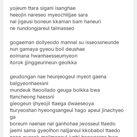
yojeum ttara sigani isanghae
heeojin nareseo myeochiljjae sara
nal jigeusi boneun kkaman bam haneuri
ne nundongjareul talmasseo
gogaeman dollyeodo mannal su isseossneunde
nun gamaya gyeou boil deushae
eolmana hwanhaesseumyeon
itorok jjinggeurineun geolkka
geudongan nae heunjeogeul myeot gaena
balgyeonhaessni
mundeuk tteoollado geuga bolkka bwa
ttancheong haessni
gieogeun ijhyeojil ttaega dwaeseoya
tturyeoshan hyeongsangeul hago apeul jinachyeo
ga
boreum naenae nal ganhohae jwosseul ttaedo
jaemi sama gyeolhon naljjareul kkobabol ttaedo
neon gyesok majimageul junbi haewassna bwa