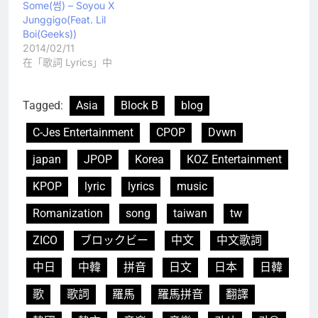
Some(썸) – Soyou X
Junggigo(Feat. Lil
Boi(Geeks))
2014/02/11
在「歌詞 Lyrics」中
Tagged:
Asia
Block B
blog
C-Jes Entertainment
CPOP
Dvwn
japan
JPOP
Korea
KOZ Entertainment
KPOP
lyric
lyrics
music
Romanization
song
taiwan
tw
ZICO
ブロックビー
中文
中文歌詞
中日
中韓
拼音
日文
日本
日韓
歌
歌詞
羅馬
羅馬拼音
翻譯