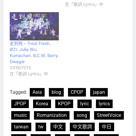
在「歌詞 Lyrics」中
走到飛 – Trout Fresh.
ØZI. Julia Wu.
Kumachan. B.C.W. Barry.
Dwagie
2019/11/13
在「歌詞 Lyrics」中
Tagged:
Asia
blog
CPOP
japan
JPOP
Korea
KPOP
lyric
lyrics
music
Romanization
song
StreetVoice
taiwan
tw
中文
中文歌詞
中日