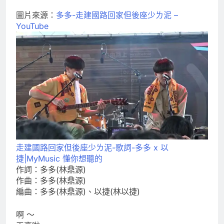
圖片來源：
多多-走建國路回家但後座少ㄌ泥 –
YouTube
走建國路回家但後座少ㄌ泥-歌詞-多多 x 以
捷|MyMusic 懂你想聽的
作詞：多多(林鼎源)
作曲：多多(林鼎源)
編曲：多多(林鼎源)、以捷(林以捷)
啊 ～