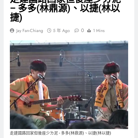
– 多多(林鼎源)、以捷(林以
捷)
0
Jay Fan-Chiang
5 年 Ago
1 Mins
走建國路回家但後座少ㄌ泥 - 多多(林鼎源)、以捷(林以捷)