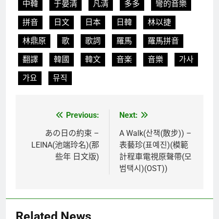
中韓
于晏清
凡清
多多
彎的音樂
拼音
日文
日本
日韓
林以捷
林鼎原
歌
歌詞
羅馬
羅馬拼音
翻譯
韓國
韓文
音楽
音樂
가사
가요
뮤직
Previous:
Next:
文
章
あの日の約束 –
A Walk(산책(散步)) –
LEINA(池端玲名)(那
表藝珍(표예진)(模範
導
些年 日文版)
計程車電視原聲帶(모
覽
범택시)(OST))
Related News