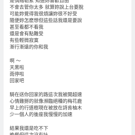
是情緒勒索 知道妳喜歡自由
不會去管你太多 就算妳說上台要脫
可能妳覺得我很煩讓妳很不好受
隨便妳怎麽想但這些話我還是要說
甚至看都不看我
還是會有點難受
有些輕微寂寞
漸行漸遠的你和我
啊 ～
天黑啦
雨停啦
回家吧
騎在送你回家的路這次我被開超速
心情雞掰的就像瀕臨絕種的梅花鹿
早上的行道樹現在被放在詩肯柚木
少一個人的後座我慢慢的加速
結果我還是吃不下
晚餐但這次沒有吐