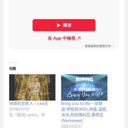
相關
快樂的甘蔗人 – Leo王
Bring you to life – 邰智
2019/11/13
源,林柏昇(KID),坤達,溫妮,
在「歌詞 Lyrics」中
泱泱,阿部瑪利亞,黃明志
(Namewee)
2021/02/17