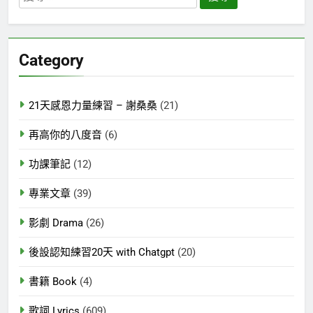
尋
關
鍵
Category
字:
21天感恩力量練習 – 謝桑桑
(21)
再高你的八度音
(6)
功課筆記
(12)
專業文章
(39)
影劇 Drama
(26)
後設認知練習20天 with Chatgpt
(20)
書籍 Book
(4)
歌詞 Lyrics
(609)