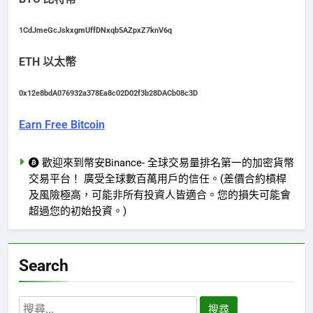
1CdJmeGcJskxgmUffDNxqb5AZpxZ7knV6q
ETH 以太幣
0x12e8bdA076932a378Ea8c02D02f3b28DACb08c3D
Earn Free Bitcoin
歡迎來到幣安Binance- 全球交易量排名第一的加密貨幣
交易平台！ 廣受全球數百萬用戶的信任。(差價合約槓桿
及風險極高，可能非所有投資人皆適合。您的損失可能會
超過您的初始投資。)
Search
搜