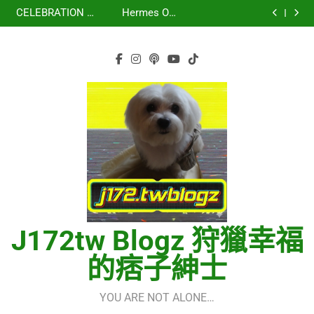
虹 – 菅田将暉
再次重逢的世界
Skip
少女時代(소녀시
세라핌)
using OpenRouter
(다시만난세계)(Into
CELEBRATION –
Hermes One
대)(Girls’
Free Models &
The New World) –
to
LE SSERAFIM(르
Quick Start Guide
虹 – 菅田将暉
Generation)
Telegram
少女時代(소녀시
세라핌)
using OpenRouter
content
Integration
대)(Girls’
Free Models &
Generation)
Telegram
Integration
J172tw Blogz 狩獵幸福
的痞子紳士
YOU ARE NOT ALONE…