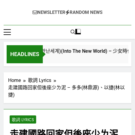
NEWSLETTER
RANDOM NEWS
逢的世界(다시만난세계)(Into The New World) – 少女時代(소녀시대)(
HEADLINES
Ago
Home
歌詞 Lyrics
走建國路回家但後座少ㄌ泥 – 多多(林鼎源)、以捷(林以
捷)
歌詞 LYRICS
走建國路回家但後座少ㄌ泥