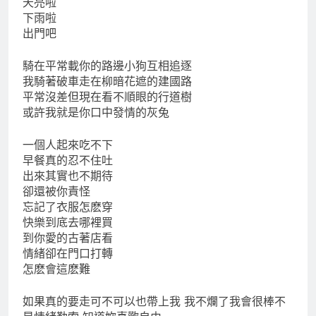
天亮啦
下雨啦
出門吧
騎在平常載你的路邊小狗互相追逐
我騎著破車走在柳暗花遮的建國路
平常沒差但現在看不順眼的行道樹
或許我就是你口中發情的灰兔
一個人起來吃不下
早餐真的忍不住吐
出來其實也不期待
卻還被你責怪
忘記了衣服怎麽穿
快樂到底去哪裡買
到你愛的古著店看
情緒卻在門口打轉
怎麽會這麽難
如果真的要走可不可以也帶上我 我不爛了我會很棒不