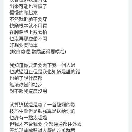
出來可能也習慣了
慢慢的爬起來
不然就幹脆不要穿
快樂根本就不用買
在腳踏墊上數著拍
也沒再那麽想不開
好想要變簡單
(欸白癡喔 鸚鵡記得要喂啦)
我知道你要走要丟下我一個人過
也試過阻止但是我也知道是誰的錯
也到了說什麽都
無法改變的地步
對不起我這麽沒用
就算這樣還是寫了一首破爛的歌
技巧生澀但是勉強算是送給你的
也許有一點太超過
但我才不管我要 全部通通都往外丟
丟給那些嘴賤討人厭的吃瓜群眾