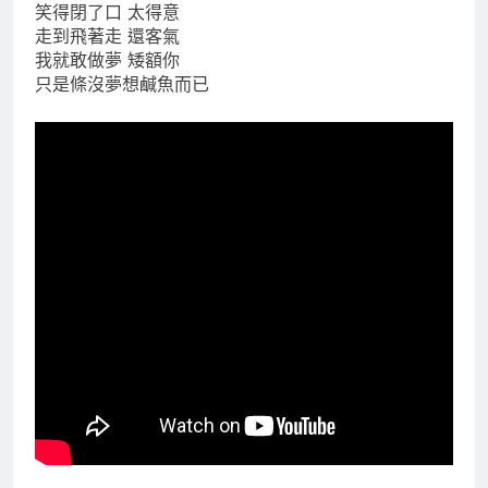
笑得閉了口 太得意
走到飛著走 還客氣
我就敢做夢 矮額你
只是條沒夢想鹹魚而已