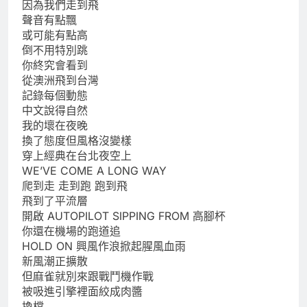
因為我們走到飛
聲音有點飄
或可能有點高
倒不用特別跳
你終究會看到
從澳洲飛到台灣
記錄每個動態
中文說得自然
我的壞在夜晚
換了態度但風格沒變樣
穿上經典在台北夜空上
WE’VE COME A LONG WAY
爬到走 走到跑 跑到飛
飛到了平流層
開啟 AUTOPILOT SIPPING FROM 高腳杯
你還在機場的跑道追
HOLD ON 興風作浪掀起腥風血雨
新風潮正擴散
但麻雀就別來跟戰鬥機作戰
被吸進引擎裡面絞成肉醬
換檔