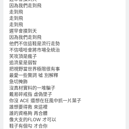
因為我們走到飛
走到飛
走到飛
走到飛
遲早會摸到天
因為我們走到飛
他們不信這鞋是流行走勢
不信嘻哈會將市場全統治
笑攻頂是瘋子
追流星是弱智
把視野當世界極限很有事
最愛一些贅詞 噓 別解釋
急切掩飾
沒真材實料的一堆騙子
戴易碎戒指 虛偽墜子
你沒 ACE 還想在狂風中抓一片葉子
誰想要得救 來這裡
誰的資格夠 再合體
像大支的FLOW 才可以
鞋子有個勾 才合你