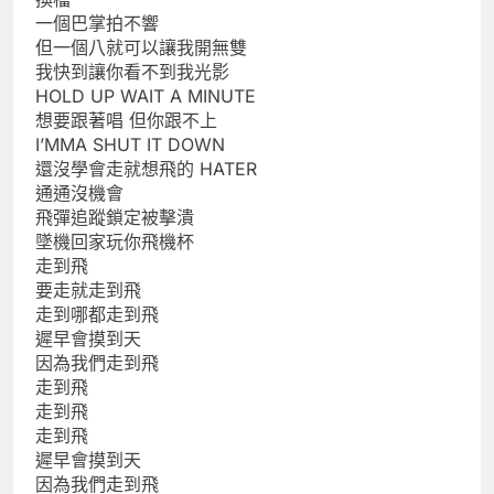
一個巴掌拍不響
但一個八就可以讓我開無雙
我快到讓你看不到我光影
HOLD UP WAIT A MINUTE
想要跟著唱 但你跟不上
I’MMA SHUT IT DOWN
還沒學會走就想飛的 HATER
通通沒機會
飛彈追蹤鎖定被擊潰
墜機回家玩你飛機杯
走到飛
要走就走到飛
走到哪都走到飛
遲早會摸到天
因為我們走到飛
走到飛
走到飛
走到飛
遲早會摸到天
因為我們走到飛