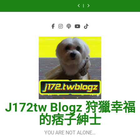
虹 – 菅田将暉
再次重逢的世界
Skip
少女時代(소녀시
세라핌)
using OpenRouter
(다시만난세계)(Into
CELEBRATION –
Hermes One
대)(Girls’
Free Models &
The New World) –
to
LE SSERAFIM(르
Quick Start Guide
虹 – 菅田将暉
Generation)
Telegram
少女時代(소녀시
세라핌)
using OpenRouter
content
Integration
대)(Girls’
Free Models &
Generation)
Telegram
Integration
J172tw Blogz 狩獵幸福
的痞子紳士
YOU ARE NOT ALONE…