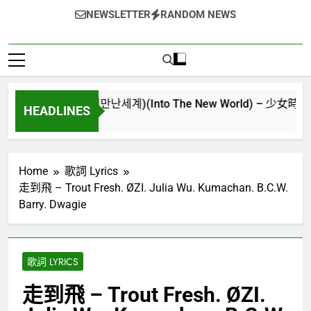
NEWSLETTER
RANDOM NEWS
逢的世界(다시만난세계)(Into The New World) – 少女時代(소녀시대)(
HEADLINES
go
Home
歌詞 Lyrics
走到飛 – Trout Fresh. ØZI. Julia Wu. Kumachan. B.C.W.
Barry. Dwagie
歌詞 LYRICS
走到飛 – Trout Fresh. ØZI.