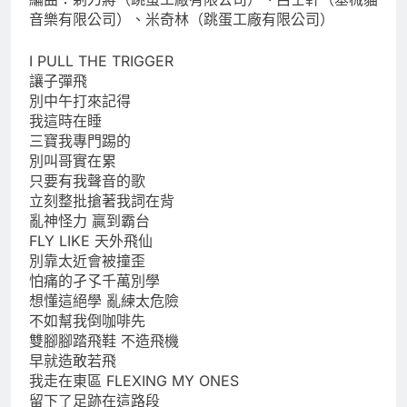
音樂有限公司）、米奇林（跳蛋工廠有限公司）
I PULL THE TRIGGER
讓子彈飛
別中午打來記得
我這時在睡
三寶我專門踢的
別叫哥實在累
只要有我聲音的歌
立刻整批搶著我詞在背
亂神怪力 贏到霸台
FLY LIKE 天外飛仙
別靠太近會被撞歪
怕痛的孑孓千萬別學
想懂這絕學 亂練太危險
不如幫我倒咖啡先
雙腳腳踏飛鞋 不造飛機
早就造敢若飛
我走在東區 FLEXING MY ONES
留下了足跡在這路段