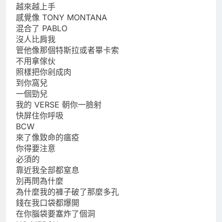
越來越上手
感覺像 TONY MONTANA
混合了 PABLO
沒人比肩我
管他像那個特斯拉或者畢卡索
不用拿傢伙
照樣把你剁成肉
到你窩兒
一個勁兒
我的 VERSE 朝你一臉射
快屏住你呼吸
BCW
來了像致命的瘟疫
你得要注意
必須的
靠近我全部都窒息
別再問為什麼
為什麼我的褲子破了那麼多孔
錢在我口袋都爆開
在你腦袋要塞炸了個洞