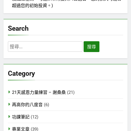
超過您的初始投資。)
Search
搜
尋
關
鍵
Category
字:
21天感恩力量練習 – 謝桑桑
(21)
再高你的八度音
(6)
功課筆記
(12)
專業文章
(39)