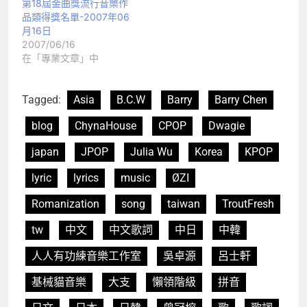
第18屆金曲獎流行音樂作
品類得獎名單-2007年06
月16日
2007/06/16
在「專業文章」中
Tagged:
Asia
B.C.W
Barry
Barry Chen
blog
ChynaHouse
CPOP
Dwagie
japan
JPOP
Julia Wu
Korea
KPOP
lyric
lyrics
music
ØZI
Romanization
song
taiwan
TroutFresh
tw
中文
中文歌詞
中日
中韓
人人有功練音樂工作室
吳卓源
呂士軒
基械貓音樂
大支
懶領階級
拼音