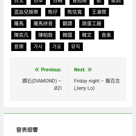
日文
日本
日韓
曾冠榕
歌
歌詞
混血兒娛樂
熊仔
熊信寬
王濬傑
羅馬
羅馬拼音
翻譯
跳蛋工廠
陳奕凡
陳柏銓
韓國
韓文
音楽
音樂
가사
가요
뮤직
Previous:
Next:
文
章
鑽石(DIAMOND) –
Friday night – 羅百吉
ØZI
(Jerry Lo)
導
覽
發表迴響