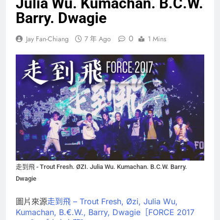
Julia Wu. Kumachan. B.C.W.
Barry. Dwagie
0
Jay Fan-Chiang
7 年 Ago
1 Mins
走到飛 - Trout Fresh. ØZI. Julia Wu. Kumachan. B.C.W. Barry.
Dwagie
圖片來源
走到飛 – Trout Fresh, Øzi, Julia Wu,
Kumachan, B.€.W., Barry, Dwagie［FORCE 2017