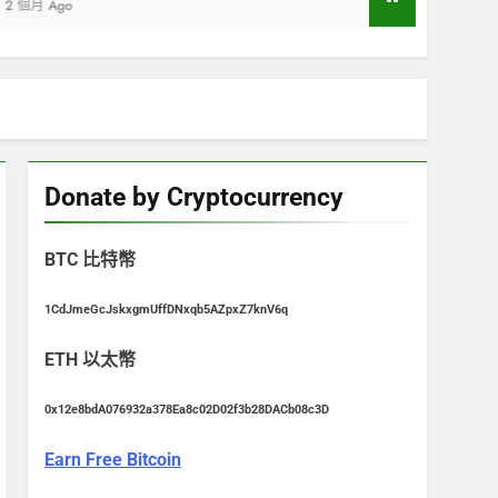
Donate by Cryptocurrency
BTC 比特幣
1CdJmeGcJskxgmUffDNxqb5AZpxZ7knV6q
ETH 以太幣
0x12e8bdA076932a378Ea8c02D02f3b28DACb08c3D
Earn Free Bitcoin