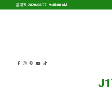
Skip
星期五, 2026/08/07
9:45:09 AM
to
content
J