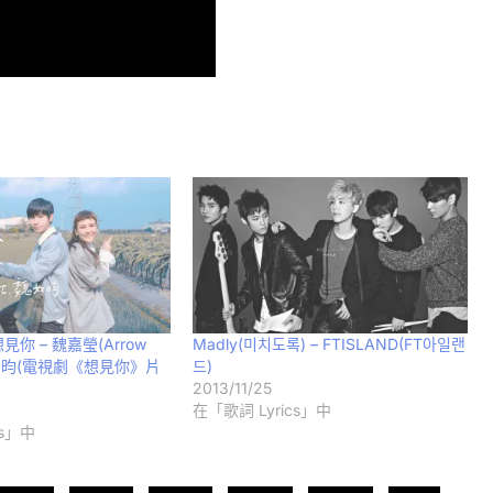
你 – 魏嘉瑩(Arrow
Madly(미치도록) – FTISLAND(FT아일랜
. 魏如昀(電視劇《想見你》片
드)
2013/11/25
在「歌詞 Lyrics」中
cs」中