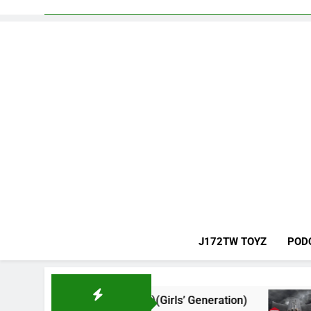
J172TW TOYZ
POD
소녀시대)(Girls’ Generation)
CELEBRATI