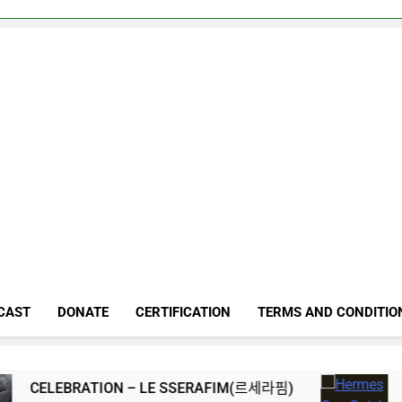
CAST
DONATE
CERTIFICATION
TERMS AND CONDITIO
Hermes One Quic
ON – LE SSERAFIM(르세라핌)