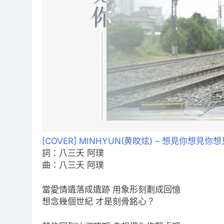
[COVER] MINHYUN(黄旼炫) – 想見你想見你想
詞：八三夭 阿璞
曲：八三夭 阿璞
當愛情遺落成遺跡 用象形刻劃成回憶
想念幾個世紀 才是刻骨銘心？