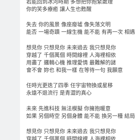
若能回到冰河時期 多想把你抱緊處理
你的笑多療癒 讓人生也甦醒
失去 你的風景 像座廢墟 像失落文明
能否 一場奇蹟 一線生機 能不能 有再一次 相遇
想見你 只想見你 未來過去 我只想見你
穿越了 千個萬個 時間線裡 人海裡相依
用盡了 邏輯心機 推理愛情 最難解的謎
會不會 妳也 和我一樣 在等待一句 我願意
任時光更迭了四季 任宇宙物換或星移
永遠不退流行 是青澀的真心
未來 先進科技 無法模擬 你擁抱暖意
如果 另個時空 另個身體 能不能 換另一種 結局
想見你 只想見你 未來過去 我只想見你
穿越了 千個萬個 時間線裡 人海裡相依