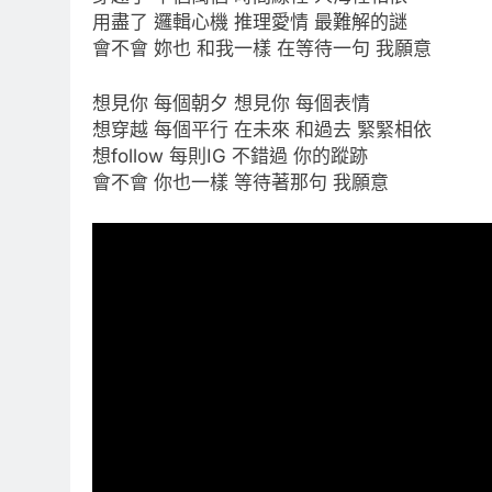
用盡了 邏輯心機 推理愛情 最難解的謎
會不會 妳也 和我一樣 在等待一句 我願意
想見你 每個朝夕 想見你 每個表情
想穿越 每個平行 在未來 和過去 緊緊相依
想follow 每則IG 不錯過 你的蹤跡
會不會 你也一樣 等待著那句 我願意