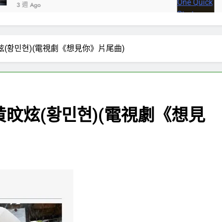
2 個月 Ago
炫(황민현)(電視劇《想見你》片尾曲)
黄旼炫(황민현)(電視劇《想見