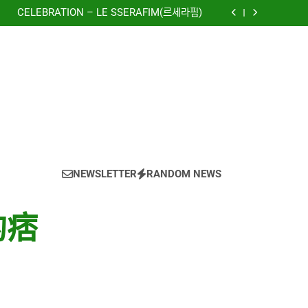
(Girls’ Generation)
CELEBRATION – LE SSERAFIM(르세라핌)
e using OpenRouter Free Models & Telegram
Integration
虹 – 菅田将暉
to The New World) – 少女時代(소녀시대)
(Girls’ Generation)
CELEBRATION – LE SSERAFIM(르세라핌)
e using OpenRouter Free Models & Telegram
Integration
虹 – 菅田将暉
NEWSLETTER
RANDOM NEWS
的痞