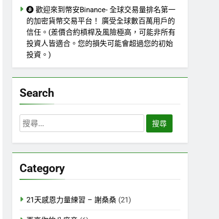
歡迎來到幣安Binance- 全球交易量排名第一
的加密貨幣交易平台！ 廣受全球數百萬用戶的
信任。(差價合約槓桿及風險極高，可能非所有
投資人皆適合。您的損失可能會超過您的初始
投資。)
Search
搜
尋
關
鍵
Category
字:
21天感恩力量練習 – 謝桑桑
(21)