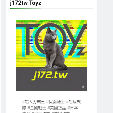
j172tw Toyz
#超人力霸王 #假面騎士 #超級戰
隊 #金剛戰士 #美國正品 #日本