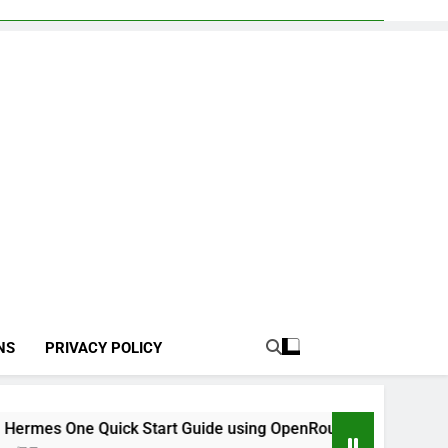
NS
PRIVACY POLICY
k Start Guide using OpenRouter Free Models & Telegram Inte