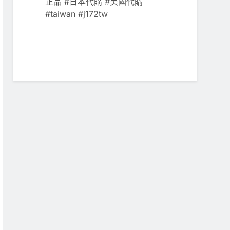
正品 #日本代購 #美國代購
#taiwan #j172tw