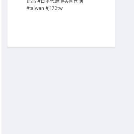
正品 #日本代購 #美國代購
#taiwan #j172tw