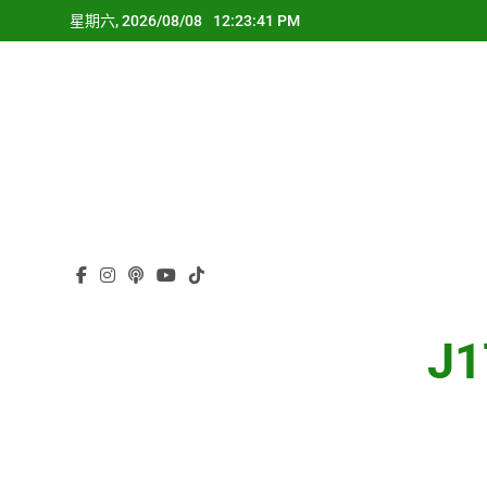
Skip
星期六, 2026/08/08
12:23:42 PM
to
content
J