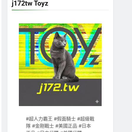
j172tw Toyz
#超人力霸王 #假面騎士 #超級戰
隊 #金剛戰士 #美國正品 #日本