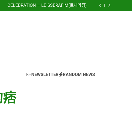
(Girls’ Generation)
CELEBRATION – LE SSERAFIM(르세라핌)
e using OpenRouter Free Models & Telegram
Integration
虹 – 菅田将暉
to The New World) – 少女時代(소녀시대)
(Girls’ Generation)
CELEBRATION – LE SSERAFIM(르세라핌)
e using OpenRouter Free Models & Telegram
Integration
虹 – 菅田将暉
NEWSLETTER
RANDOM NEWS
的痞