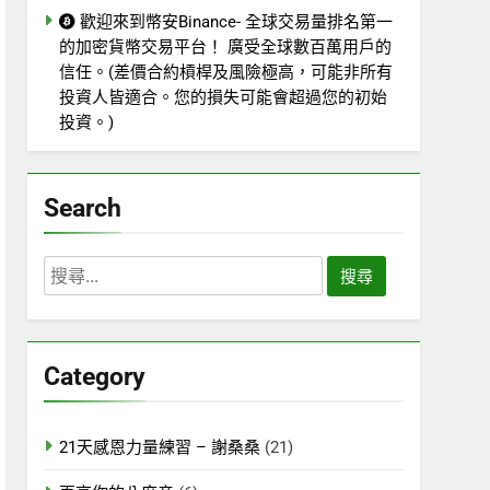
歡迎來到幣安Binance- 全球交易量排名第一
的加密貨幣交易平台！ 廣受全球數百萬用戶的
信任。(差價合約槓桿及風險極高，可能非所有
投資人皆適合。您的損失可能會超過您的初始
投資。)
Search
搜
尋
關
鍵
Category
字:
21天感恩力量練習 – 謝桑桑
(21)