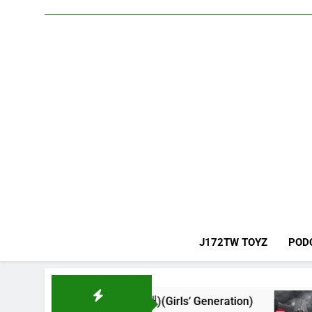
J172TW TOYZ
POD
代(소녀시대)(Girls’ Generation)
CELEBRA