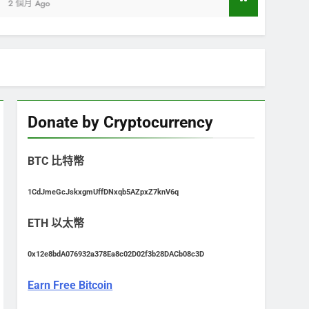
Donate by Cryptocurrency
BTC 比特幣
1CdJmeGcJskxgmUffDNxqb5AZpxZ7knV6q
ETH 以太幣
0x12e8bdA076932a378Ea8c02D02f3b28DACb08c3D
Earn Free Bitcoin