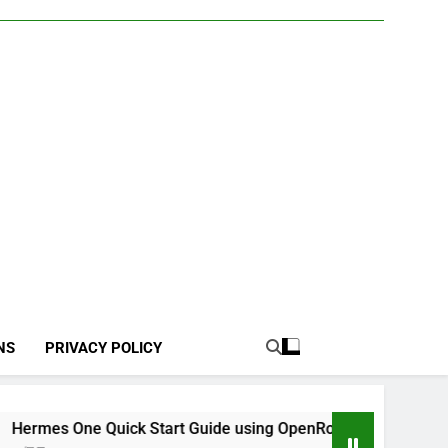
NS
PRIVACY POLICY
uick Start Guide using OpenRouter Free Models & Telegram In