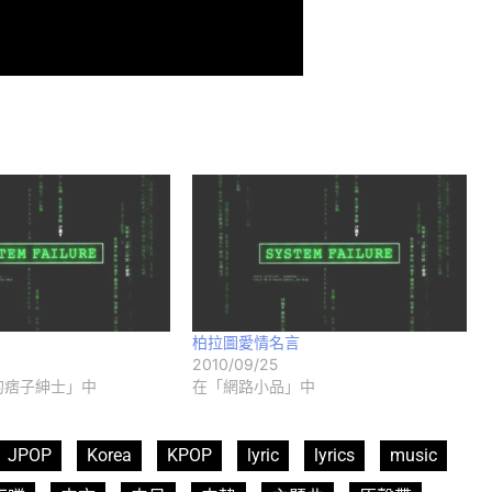
柏拉圖愛情名言
2010/09/25
的痞子紳士」中
在「網路小品」中
JPOP
Korea
KPOP
lyric
lyrics
music