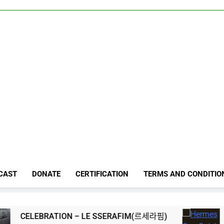
CAST
DONATE
CERTIFICATION
TERMS AND CONDITIO
Hermes One Q
TION – LE SSERAFIM(르세라핌)