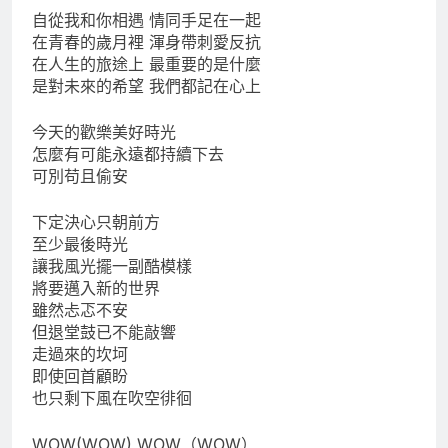
自從我和你相遇 情同手足在一起
在青春的歲月裡 渾身帶刺愛反抗
在人生的旅途上 最重要的是什麼
是對未來的希望 我們都記在心上
今天的歡樂美好時光
怎麼有可能永遠都持續下去
可別苟且偷安
下定決心只朝前方
至少最後時光
讓我風光擺一副酷模樣
將要邁入新的世界
雖然忐忑不安
但退堂鼓已不能敲響
走過來的坎坷
即使回首顧盼
也只剩下風在吹空徘徊
WOW(WOW) WOW（WOW）