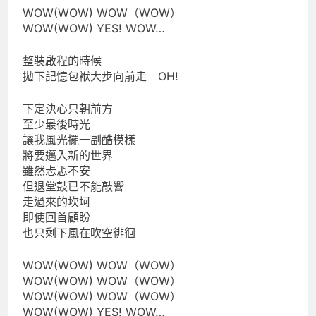
WOW(WOW) WOW（WOW）
WOW(WOW) YES! WOW…
整裝啟程的時候
拋下記憶包袱大步向前走 OH!
下定決心只朝前方
至少最後時光
讓我風光擺一副酷模樣
將要邁入新的世界
雖然忐忑不安
但退堂鼓已不能敲響
走過來的坎坷
即使回首顧盼
也只剩下風在吹空徘徊
WOW(WOW) WOW（WOW）
WOW(WOW) WOW（WOW）
WOW(WOW) WOW（WOW）
WOW(WOW) YES! WOW…