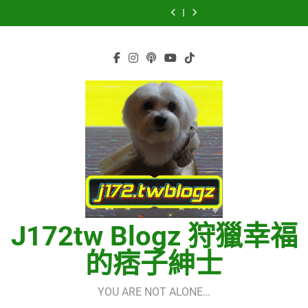
菅
重
LE
Quick
菅
重
LE
One
–
Skip
田
逢
SSERAFIM(르
Start
田
逢
SSERAFIM(르
Quick
菅
将
的
세
Guide
将
的
세
to
Start
田
暉
世
라
using
暉
世
라
Guide
将
content
界
핌)
OpenRouter
界
핌)
using
暉
(다
Free
(다
OpenRouter
시
Models
시
Free
만
&
만
Models
난
Telegram
난
&
세
Integration
세
Telegram
계)
계)
Integration
(Into
(Into
The
The
New
New
World)
World)
–
–
少
少
女
女
時
時
代
代
(소
(소
J172tw Blogz 狩獵幸福
녀
녀
시
시
的痞子紳士
대)
대)
(Girls’
(Girls’
Generation)
Generation)
YOU ARE NOT ALONE…