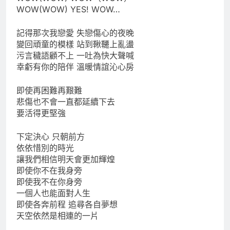
WOW(WOW) YES! WOW…
記得那次我戀愛 失戀傷心的夜晚
變回頑童的模樣 站到鞦韆上亂盪
污言穢語顧不上 一吐為快大聲喊
幸虧有你的陪伴 溫暖情誼沁心房
即使再困難再艱難
悲傷也不會一直都延續下去
要活得更堅強
下定決心 只朝前方
依依惜別的時光
讓我們相信明天會更加輝煌
即使你不在我身旁
即使我不在你身旁
一個人也能面對人生
即使各奔前程 追尋各自夢想
天空依然是相連的一片