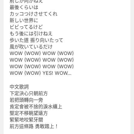
前しか向かねえ
最後くらいは
カッコつけさせてくれ
新しい世界に
ビビってるけど
もう後には引けねえ
歩いた道 振り向いたって
風が吹いているだけ
WOW (WOW) WOW (WOW)
WOW (WOW) WOW (WOW)
WOW (WOW) WOW (WOW)
WOW (WOW) YES! WOW…
中文歌詞
下定決心只朝前方
若把頭轉向一旁
肯定會被不捨的淚水纏上
堅定不移眺望遠方
緊緊地咬緊牙關
前方這條路 勇敢踏上！