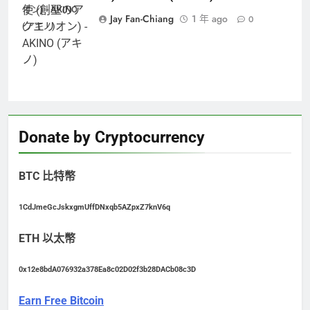
オン) - AKINO
Jay Fan-Chiang
1 年 ago
0
(アキノ)
Donate by Cryptocurrency
BTC 比特幣
1CdJmeGcJskxgmUffDNxqb5AZpxZ7knV6q
ETH 以太幣
0x12e8bdA076932a378Ea8c02D02f3b28DACb08c3D
Earn Free Bitcoin