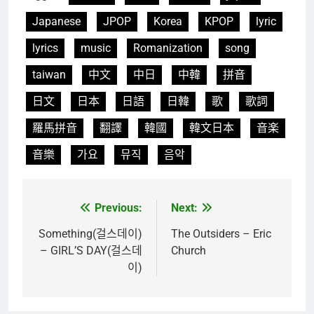
Japanese
JPOP
Korea
KPOP
lyric
lyrics
music
Romanization
song
taiwan
中文
中日
中韓
拼音
日文
日本
日語
日韓
歌
歌詞
羅馬拼音
翻譯
韓國
韓文日本
音楽
音樂
가요
뮤직
음악
Previous:
Next:
文
章
Something(걸스데이)
The Outsiders – Eric
– GIRL’S DAY(걸스데
Church
導
이)
覽