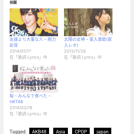
相關
友達より大事な人 – 剛力
太陽の女神 – 家入里歐(家
彩芽
入レオ)
2014/01/17
2013/11/28
在「歌詞 Lyrics」中
在「歌詞 Lyrics」中
桜、みんなで食べた –
HKT48
2014/03/19
在「歌詞 Lyrics」中
Tagged:
AKB48
Asia
CPOP
japan