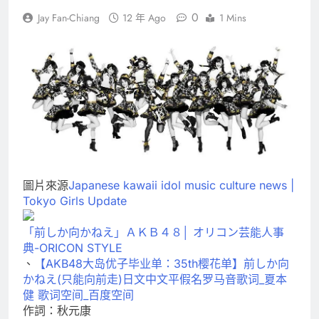
0
Jay Fan-Chiang
12 年 Ago
1 Mins
圖片來源
Japanese kawaii idol music culture news |
Tokyo Girls Update
「前しか向かねえ」ＡＫＢ４８│ オリコン芸能人事
典-ORICON STYLE
、
【AKB48大岛优子毕业单：35th樱花单】前しか向
かねえ(只能向前走)日文中文平假名罗马音歌词_夏本
健 歌词空间_百度空间
作詞：秋元康