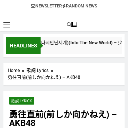
NEWSLETTER
RANDOM NEWS
再次重逢的世界(다시만난세계)(Into The New World) – 少女時代(소녀
HEADLINES
4 週 Ago
Home
歌詞 Lyrics
勇往直前(前しか向かねえ) – AKB48
歌詞 LYRICS
勇往直前(前しか向かねえ) –
AKB48