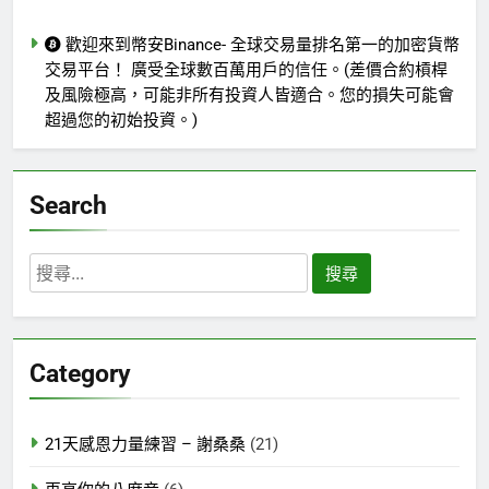
歡迎來到幣安Binance- 全球交易量排名第一的加密貨幣
交易平台！ 廣受全球數百萬用戶的信任。(差價合約槓桿
及風險極高，可能非所有投資人皆適合。您的損失可能會
超過您的初始投資。)
Search
搜
尋
關
鍵
Category
字:
21天感恩力量練習 – 謝桑桑
(21)