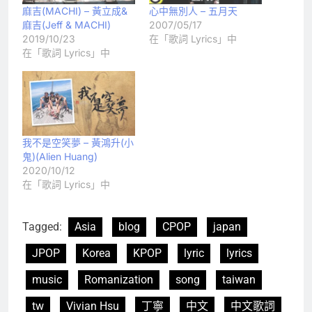
麻吉(MACHI) – 黃立成&
心中無別人 – 五月天
麻吉(Jeff & MACHI)
2007/05/17
2019/10/23
在「歌詞 Lyrics」中
在「歌詞 Lyrics」中
我不是空笑夢 – 黃鴻升(小
鬼)(Alien Huang)
2020/10/12
在「歌詞 Lyrics」中
Tagged:
Asia
blog
CPOP
japan
JPOP
Korea
KPOP
lyric
lyrics
music
Romanization
song
taiwan
tw
Vivian Hsu
丁寧
中文
中文歌詞