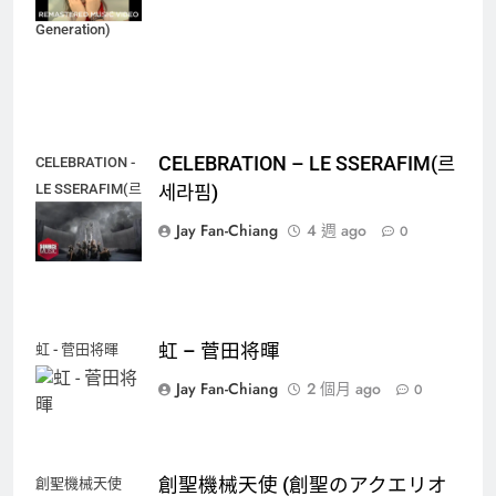
(Girls'
Generation)
CELEBRATION – LE SSERAFIM(르
CELEBRATION -
LE SSERAFIM(르
세라핌)
세라핌)
Jay Fan-Chiang
4 週 ago
0
虹 – 菅田将暉
虹 - 菅田将暉
Jay Fan-Chiang
2 個月 ago
0
創聖機械天使 (創聖のアクエリオ
創聖機械天使