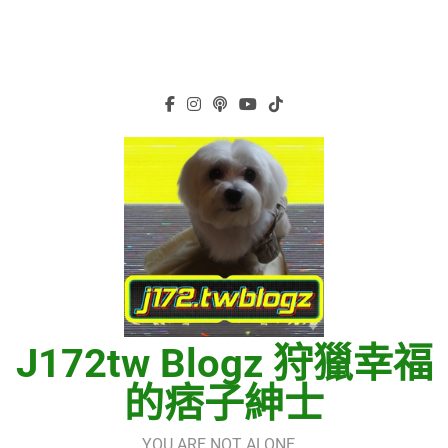
J172tw Blogz 狩獵幸福
的痞子紳士
YOU ARE NOT ALONE…