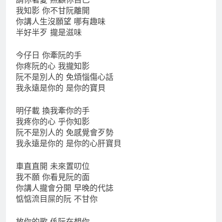
我知影 你不甘阮離開
你講人生沒願望 哪有趣味
半好半歹 攏是滋味
今仔日 你牽阮的手
你疼阮的心 我攏知影
阮不是別人的 免煩惱傷心話
我永遠是你的 是你的寶貝
明仔載 換我牽你的手
我疼你的心 乎你知影
阮不是別人的 免感覺會歹勢
我永遠是你的 是你的心肝寶貝
車直直開 未來置叨位
我不願 你看見阮的面
你講人攏會分開 早晚的代誌
惦惦流目屎的阮 不甘你
放你的歌 係阮在想你