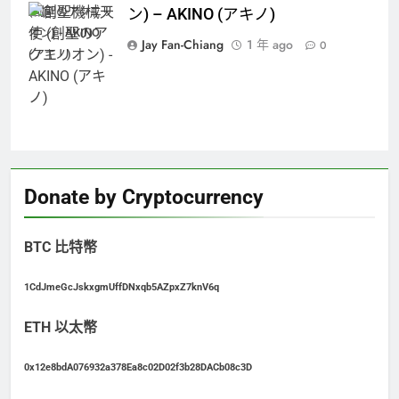
(創聖のアクエリ
ン) – AKINO (アキノ)
オン) - AKINO
Jay Fan-Chiang
1 年 ago
0
(アキノ)
Donate by Cryptocurrency
BTC 比特幣
1CdJmeGcJskxgmUffDNxqb5AZpxZ7knV6q
ETH 以太幣
0x12e8bdA076932a378Ea8c02D02f3b28DACb08c3D