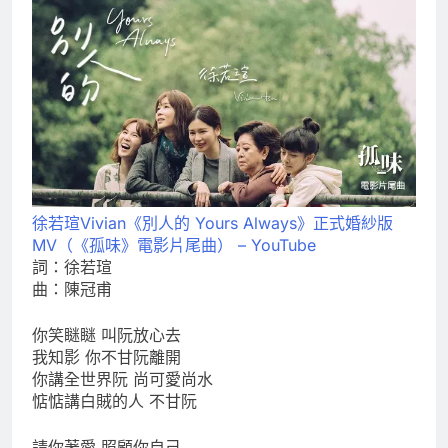
徐若瑄Vivian《別人的 Yours Always》正式婚紗版
MV（《孤味》電影片尾曲） – YouTube
詞：徐若瑄
曲：陳冠甫
你笑瞇瞇 叫阮放心去
我知影 你不甘阮離開
你講全世界阮 尚可愛尚水
惦惦講白賊的人 不甘阮
請你著愛 照顧你自己