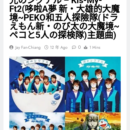
光のシグナル – Kis-My-
Ft2(哆啦A夢 新‧大雄的大魔
境~PEKO和五人探險隊(ドラ
えもん新・のび太の大魔境~
ペコと5人の探検隊)主題曲)
0
Jay Fan-Chiang
12 年 Ago
1 Mins