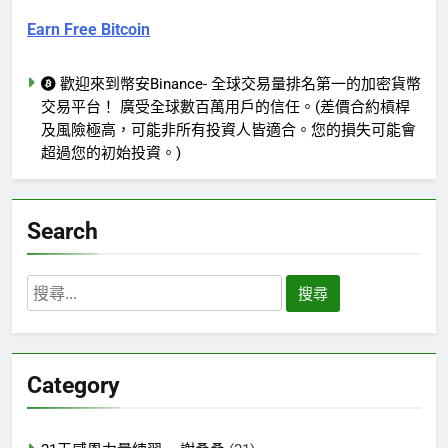
Earn Free Bitcoin
歡迎來到幣安Binance- 全球交易量排名第一的加密貨幣
交易平台！ 廣受全球數百萬用戶的信任。(差價合約槓桿
及風險極高，可能非所有投資人皆適合。您的損失可能會
超過您的初始投資。)
Search
搜
尋
關
鍵
Category
字: