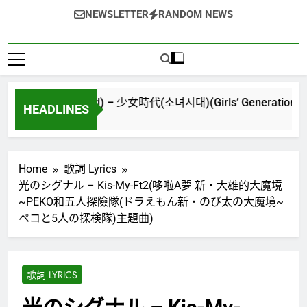
NEWSLETTER
RANDOM NEWS
New World) – 少女時代(소녀시대)(Girls’ Generation)
HEADLINES
Home
歌詞 Lyrics
光のシグナル – Kis-My-Ft2(哆啦A夢 新‧大雄的大魔境
~PEKO和五人探險隊(ドラえもん新・のび太の大魔境~
ペコと5人の探検隊)主題曲)
歌詞 LYRICS