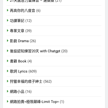
21天感恩力量練習 – 謝桑桑
(21)
再高你的八度音
(6)
功課筆記
(12)
專業文章
(39)
影劇 Drama
(26)
後設認知練習20天 with Chatgpt
(20)
書籍 Book
(4)
歌詞 Lyrics
(609)
狩獵幸福的痞子紳士
(562)
網路小品
(16)
網路拍賣=極限顛峰-Limit Top=
(1)