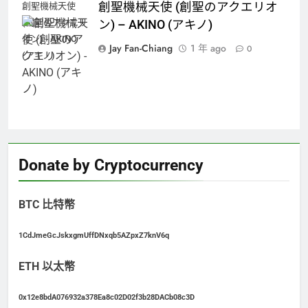
創聖機械天使 (創聖のアクエリオ
創聖機械天使
(創聖のアクエリ
ン) – AKINO (アキノ)
オン) - AKINO
Jay Fan-Chiang
1 年 ago
0
(アキノ)
Donate by Cryptocurrency
BTC 比特幣
1CdJmeGcJskxgmUffDNxqb5AZpxZ7knV6q
ETH 以太幣
0x12e8bdA076932a378Ea8c02D02f3b28DACb08c3D