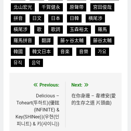
北山宏光
千賀健永
原聲帶
宮田俊哉
拼音
日文
日本
日韓
横尾渉
橫尾涉
歌
歌詞
玉森裕太
羅馬
羅馬拼音
翻譯
藤ヶ谷太輔
藤谷太輔
韓國
韓文日本
音楽
音樂
가요
뮤직
음악
Previous:
Next:
文
章
Delicious –
在你身邊 – 韋禮安(愛
Toheart(투하트)(優鉉
的生存之道 片頭曲)
導
(INFINITE) &
覽
Key(SHINee))(우현(인
피니트) & 키(샤이니))