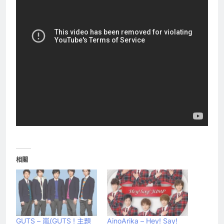
相關
GUTS – 嵐(GUTS ! 主題
AinoArika – Hey! Say!