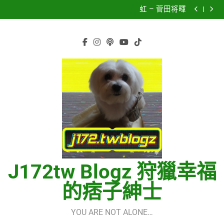
Models & Telegram Integration
虹 – 菅田将暉
Skip
再次重逢的世界(다시만난세계)(Into The New World) –
to
少女時代(소녀시대)(Girls’ Generation)
CELEBRATION – LE SSERAFIM(르세라핌)
content
Hermes One Quick Start Guide using OpenRouter Free
Models & Telegram Integration
虹 – 菅田将暉
J172tw Blogz 狩獵幸福
的痞子紳士
YOU ARE NOT ALONE…