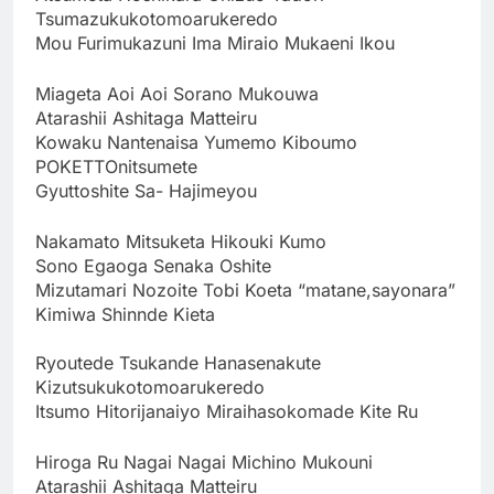
Tsumazukukotomoarukeredo
Mou Furimukazuni Ima Miraio Mukaeni Ikou
Miageta Aoi Aoi Sorano Mukouwa
Atarashii Ashitaga Matteiru
Kowaku Nantenaisa Yumemo Kiboumo
POKETTOnitsumete
Gyuttoshite Sa- Hajimeyou
Nakamato Mitsuketa Hikouki Kumo
Sono Egaoga Senaka Oshite
Mizutamari Nozoite Tobi Koeta “matane,sayonara”
Kimiwa Shinnde Kieta
Ryoutede Tsukande Hanasenakute
Kizutsukukotomoarukeredo
Itsumo Hitorijanaiyo Miraihasokomade Kite Ru
Hiroga Ru Nagai Nagai Michino Mukouni
Atarashii Ashitaga Matteiru