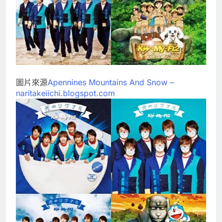
圖片來源
Apennines Mountains And Snow –
naritakeiichi.blogspot.com