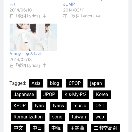
曲)
JUMP
2014/06/10
2014/02/11
在「歌詞 Lyrics」中
在「歌詞 Lyrics」中
A boy – 家入レオ
2014/02/18
在「歌詞 Lyrics」中
Tagged:
Asia
blog
CPOP
japan
Japanese
JPOP
Kis-My-Ft2
Korea
KPOP
lyric
lyrics
music
OST
Romanization
song
taiwan
web
中文
中日
中韓
主題曲
二階堂高嗣