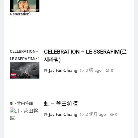
(Girls'
Generation)
CELEBRATION – LE SSERAFIM(르
CELEBRATION -
LE SSERAFIM(르
세라핌)
세라핌)
Jay Fan-Chiang
3 週 ago
0
虹 – 菅田将暉
虹 - 菅田将暉
Jay Fan-Chiang
2 個月 ago
0