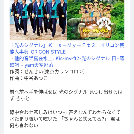
「光のシグナル」Ｋｉｓ－Ｍｙ－Ｆｔ２│ オリコン芸
能人事典-ORICON STYLE
、
他的音樂寫在水上: Kis-my-ft2-光のシグナル 日+羅
歌詞 – yam天空部落
作詞：せんせい(東京カランコロン)
作曲：中谷あつこ
前へ前へ手を伸ばせば 光のシグナル 見つけ出せるは
ず きっと
背中合わせ悲しみはいつも 答えなんてわからなくて
水たまり覗いて呟いた 「ちゃんと笑えてる?」 君は
何も言わない