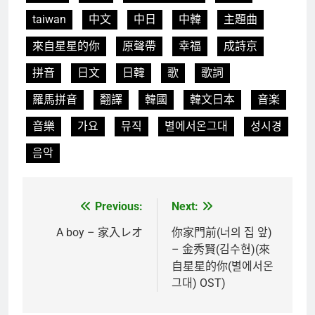
taiwan
中文
中日
中韓
主題曲
來自星星的你
原聲帶
幸福
成詩京
拼音
日文
日韓
歌
歌詞
羅馬拼音
翻譯
韓國
韓文日本
音楽
音樂
가요
뮤직
별에서온그대
성시경
음악
Previous:
Next:
文
章
A boy – 家入レオ
你家門前(너의 집 앞)
– 金秀賢(김수현)(來
導
自星星的你(별에서온
覽
그대) OST)