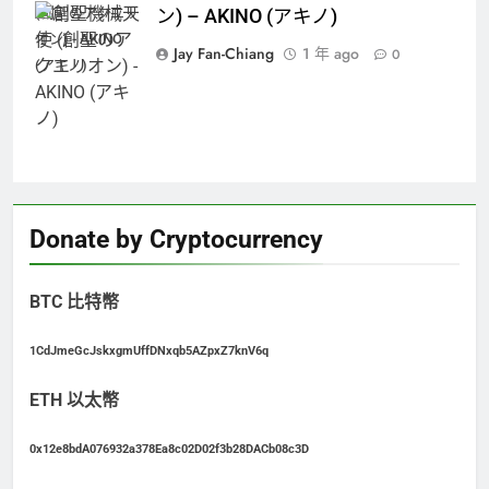
(創聖のアクエリ
ン) – AKINO (アキノ)
オン) - AKINO
Jay Fan-Chiang
1 年 ago
0
(アキノ)
Donate by Cryptocurrency
BTC 比特幣
1CdJmeGcJskxgmUffDNxqb5AZpxZ7knV6q
ETH 以太幣
0x12e8bdA076932a378Ea8c02D02f3b28DACb08c3D