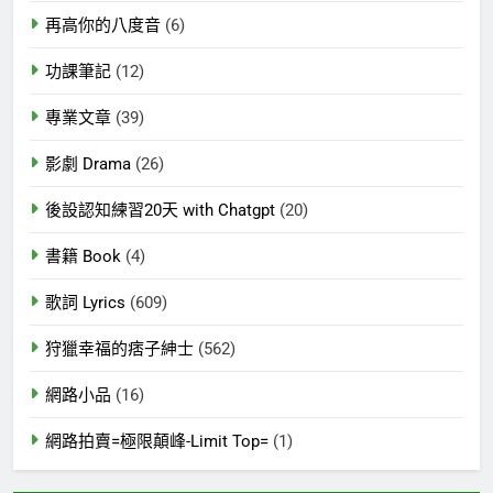
再高你的八度音
(6)
功課筆記
(12)
專業文章
(39)
影劇 Drama
(26)
後設認知練習20天 with Chatgpt
(20)
書籍 Book
(4)
歌詞 Lyrics
(609)
狩獵幸福的痞子紳士
(562)
網路小品
(16)
網路拍賣=極限顛峰-Limit Top=
(1)