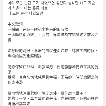
너의 모든 순간 그게 나였으면 좋겠다 생각만 해도 가슴
이 차올라 나는 온통 너로
니 모든 순간 나였으면
中文歌詞
一瞬間，在我一眼認出妳來的那時候
一切顯然都改變了，我的世界區隔為在認識妳之前及之
後
妳呼吸的時候，溫暖的風就迎面吹來，妳微笑的時候，
燦爛的陽光也照耀我
請妳停留在那裡，那就是妳，偶爾靜靜地倚靠在我的肩
頭
我啊，真真切切地感覺到幸福，因為妳，時間也隨之流
逝或停滯
我悄悄地注視著妳，除此之外，我什麼也做不了
妳的每一刻，真希望能夠是我，光是想像，我的心裡也
滿滿地都是妳