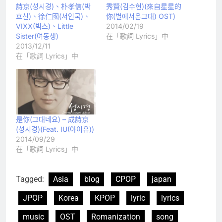
詩京(성시경)、朴孝信(박
秀賢(김수현)(來自星星的
효신)、徐仁國(서인국)、
你(별에서온그대) OST)
VIXX(빅스)、Little
2014/02/19
Sister(여동생)
在「歌詞 Lyrics」中
2013/12/11
在「歌詞 Lyrics」中
是你(그대네요) – 成詩京
(성시경)(Feat. IU(아이유))
2014/09/29
在「歌詞 Lyrics」中
Tagged:
Asia
blog
CPOP
japan
JPOP
Korea
KPOP
lyric
lyrics
music
OST
Romanization
song