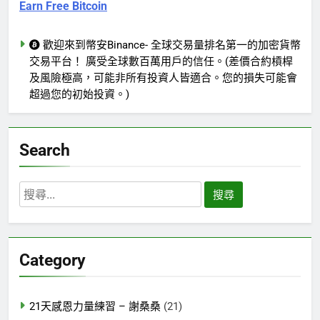
Earn Free Bitcoin
歡迎來到幣安Binance- 全球交易量排名第一的加密貨幣
交易平台！ 廣受全球數百萬用戶的信任。(差價合約槓桿
及風險極高，可能非所有投資人皆適合。您的損失可能會
超過您的初始投資。)
Search
搜
尋
關
鍵
Category
字:
21天感恩力量練習 – 謝桑桑
(21)