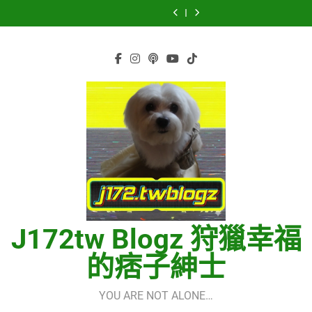
Hermes
虹
Skip
菅
重
LE
Quick
菅
重
LE
One
–
田
逢
SSERAFIM(르
Start
田
逢
SSERAFIM(르
Quick
菅
to
将
的
세
Guide
将
的
세
Start
田
content
暉
世
라
using
暉
世
라
Guide
将
界
핌)
OpenRouter
界
핌)
using
暉
(다
Free
(다
OpenRouter
시
Models
시
Free
만
&
만
Models
난
Telegram
난
&
세
Integration
세
Telegram
계)
계)
Integration
(Into
(Into
The
The
New
New
World)
World)
–
–
少
少
女
女
時
時
代
代
J172tw Blogz 狩獵幸福
(소
(소
녀
녀
시
시
的痞子紳士
대)
대)
(Girls’
(Girls’
Generation)
Generation)
YOU ARE NOT ALONE…