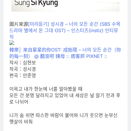
圖片來源
[미리듣기] 성시경 – 너의 모든 순간 (SBS 수목
드라마 별에서 온 그대 OST) – 인스티즈(instiz) 인티뮤
직
韓樂│ 來自星星的你OST: 成始璄 – 너의 모든 순간（你
的每一刻） @ 翻滾吧 姨母 :: 痞客邦 PIXNET ::
작사：심현보
작곡：성시경
편곡：안준영
이윽고 내가 한눈에 너를 알아봤을 때
모든 건 분명 달라지고 있었어 내 세상은 널 알기 전과 후
로 나뉘어
니가 숨 쉬면 따스한 바람이 불어와 니가 웃으면 눈부신
햇살이 비춰