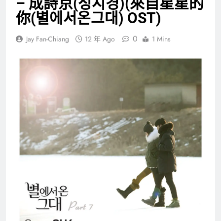
– 成詩京(성시경)(來自星星的
你(별에서온그대) OST)
0
Jay Fan-Chiang
12 年 Ago
1 Mins