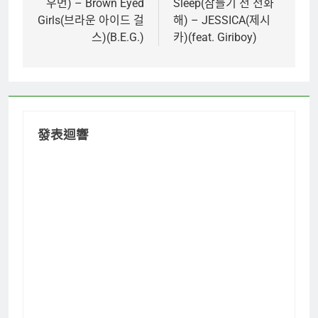
우먼) – Brown Eyed
Sleep(잠들기 전 전화
導
Girls(브라운 아이드 걸
해) – JESSICA(제시
覽
스)(B.E.G.)
카)(feat. Giriboy)
發表迴響