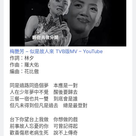
梅艷芳 – 似是故人來 TVB版MV – YouTube
作詞：林夕
作曲：羅大佑
編曲：花比傲
同是過路同造個夢 本應是一對
人在少年夢中不覺 醒後要歸去
三餐一宿也共一雙 到底會是誰
但凡未得到但凡是過去 總是最登對
台下你望台上我做 你想做的戲
前事故人忘憂的你 可曾記得起
歡喜傷悲老病生死 說不上傳奇