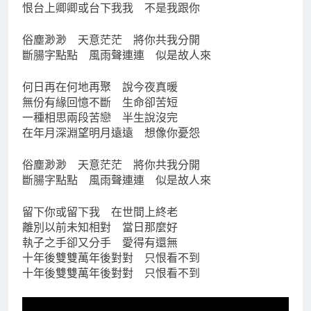
恨台上卿卿或台下我我 不是我跟你
俗塵渺渺 天意茫茫 將你共我分開
斷腸字點點 風雨聲連連 似是故人來
何日再在何地再聚 說今夜真暖
無份有緣回憶不斷 生命卻苦短
一種相思兩段苦戀 半生說沒完
在年月深淵望明月遠遠 想像你憂怨
俗塵渺渺 天意茫茫 將你共我分開
斷腸字點點 風雨聲連連 似是故人來
留下你或留下我 在世間上終老
離別以前未知相對 當日那麼好
執子之手卻又分手 愛得有還無
十年後雙雙萬年後對對 只恨看不到
十年後雙雙萬年後對對 只恨看不到