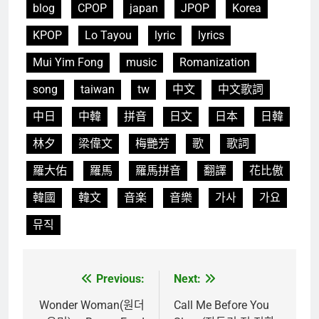
blog
CPOP
japan
JPOP
Korea
KPOP
Lo Tayou
lyric
lyrics
Mui Yim Fong
music
Romanization
song
taiwan
tw
中文
中文歌詞
中日
中韓
拼音
日文
日本
日韓
林夕
梁偉文
梅艷芳
歌
歌詞
羅大佑
羅馬
羅馬拼音
翻譯
花比傲
韓國
韓文
音楽
音樂
가사
가요
뮤직
Previous:
Next:
文
章
Wonder Woman(원더
Call Me Before You