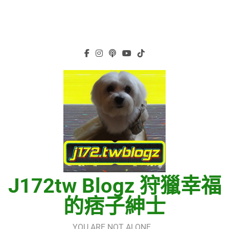
J172tw Blogz 狩獵幸福
的痞子紳士
YOU ARE NOT ALONE…