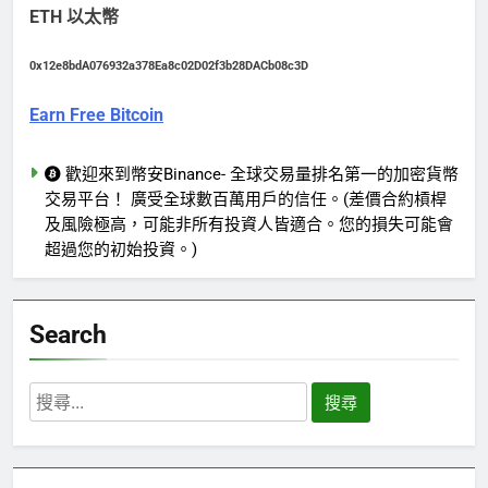
ETH 以太幣
0x12e8bdA076932a378Ea8c02D02f3b28DACb08c3D
Earn Free Bitcoin
歡迎來到幣安Binance- 全球交易量排名第一的加密貨幣
交易平台！ 廣受全球數百萬用戶的信任。(差價合約槓桿
及風險極高，可能非所有投資人皆適合。您的損失可能會
超過您的初始投資。)
Search
搜
尋
關
鍵