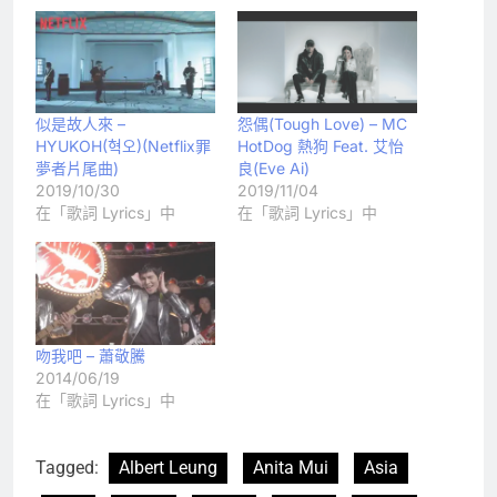
似是故人來 –
怨偶(Tough Love) – MC
HYUKOH(혁오)(Netflix罪
HotDog 熱狗 Feat. 艾怡
夢者片尾曲)
良(Eve Ai)
2019/10/30
2019/11/04
在「歌詞 Lyrics」中
在「歌詞 Lyrics」中
吻我吧 – 蕭敬騰
2014/06/19
在「歌詞 Lyrics」中
Tagged:
Albert Leung
Anita Mui
Asia