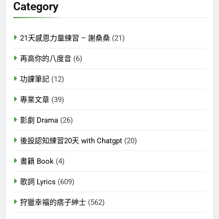
Category
字:
21天感恩力量練習 – 謝桑桑
(21)
再高你的八度音
(6)
功課筆記
(12)
專業文章
(39)
影劇 Drama
(26)
後設認知練習20天 with Chatgpt
(20)
書籍 Book
(4)
歌詞 Lyrics
(609)
狩獵幸福的痞子紳士
(562)