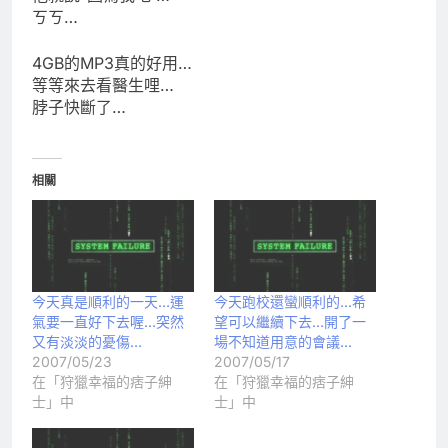
ㄎㄎ…
4GB的MP3真的好用…
等等來去看醫生哩…
脖子快斷了…
相關
今天真是順利的一天…運
今天跑校還蠻順利的…希
氣要一直好下去喔…突然
望可以繼續下去…開了一
又有淡淡的憂傷…
場不知道用意的會議…
2007/05/23
2007/05/17
在「狩獵幸福的痞子紳
在「狩獵幸福的痞子紳
士」中
士」中