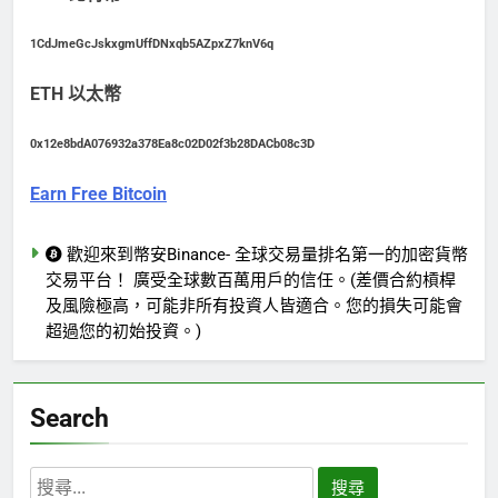
1CdJmeGcJskxgmUffDNxqb5AZpxZ7knV6q
ETH 以太幣
0x12e8bdA076932a378Ea8c02D02f3b28DACb08c3D
Earn Free Bitcoin
歡迎來到幣安Binance- 全球交易量排名第一的加密貨幣
交易平台！ 廣受全球數百萬用戶的信任。(差價合約槓桿
及風險極高，可能非所有投資人皆適合。您的損失可能會
超過您的初始投資。)
Search
搜