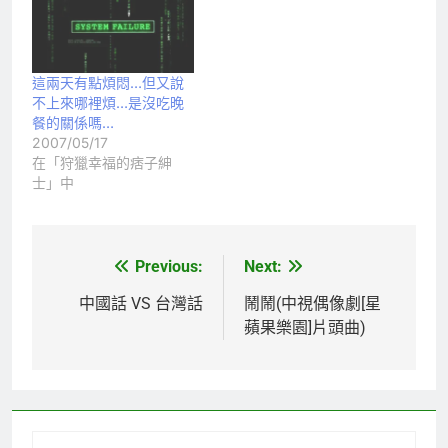
這兩天有點煩悶…但又說
不上來哪裡煩…是沒吃晚
餐的關係嗎…
2007/05/17
在「狩獵幸福的痞子紳
士」中
Previous:
Next:
文
章
中國話 VS 台灣話
鬧鬧(中視偶像劇[星
蘋果樂園]片頭曲)
導
覽