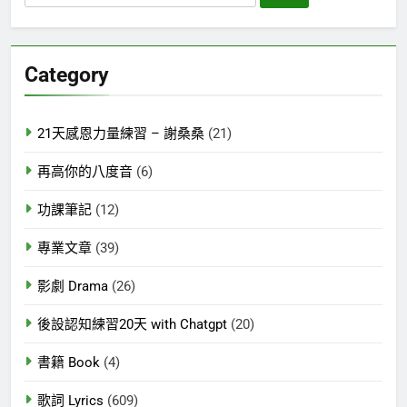
尋
關
鍵
Category
字:
21天感恩力量練習 – 謝桑桑
(21)
再高你的八度音
(6)
功課筆記
(12)
專業文章
(39)
影劇 Drama
(26)
後設認知練習20天 with Chatgpt
(20)
書籍 Book
(4)
歌詞 Lyrics
(609)