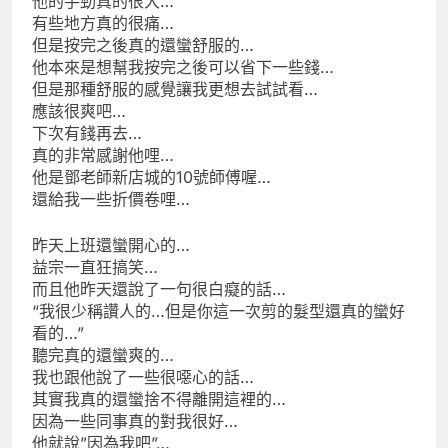
他的手勁真的很大…
有些地方真的很痛…
但是按完之後真的還蠻舒服的…
他本來是想幫我按完之後可以省下一些錢…
但是那種舒服的感覺讓我更想去試試看…
應該很爽吧…
下次有錢再去…
真的非常感謝他哩…
他是鄧老師新店城的10號師傅喔…
還給我一些折價卷哩…
昨天上班還蠻開心的…
益宗一直狂搞笑…
而且他昨天還說了一句很白癡的話…
“我很少稱讚人的…但是你這一次剪的髮型還真的蠻好
看的…”
聽完真的還蠻爽的…
我也跟他說了一些很噁心的話…
其實我真的還蠻捨不得離開這裡的…
因為一些同事真的對我很好…
他就說”因為我吧”…