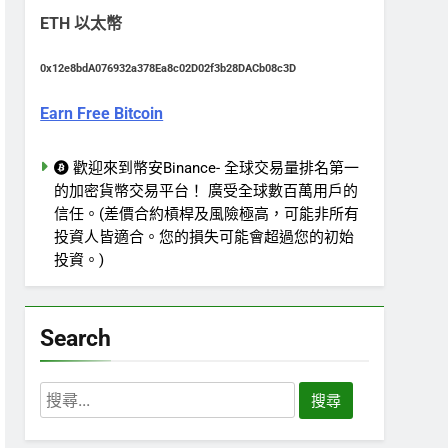
ETH 以太幣
0x12e8bdA076932a378Ea8c02D02f3b28DACb08c3D
Earn Free Bitcoin
歡迎來到幣安Binance- 全球交易量排名第一
的加密貨幣交易平台！ 廣受全球數百萬用戶的
信任。(差價合約槓桿及風險極高，可能非所有
投資人皆適合。您的損失可能會超過您的初始
投資。)
Search
搜
尋