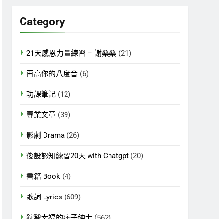
關
鍵
Category
字:
21天感恩力量練習 – 謝桑桑
(21)
再高你的八度音
(6)
功課筆記
(12)
專業文章
(39)
影劇 Drama
(26)
後設認知練習20天 with Chatgpt
(20)
書籍 Book
(4)
歌詞 Lyrics
(609)
狩獵幸福的痞子紳士
(562)