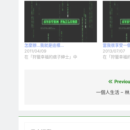
怎麼辦…我就是這樣…
當我很享受一
2011/04/09
2013/07/07
在「狩獵幸福的痞子紳士」中
在「狩獵幸福
Previou
文
章
一個人生活 – 
導
覽