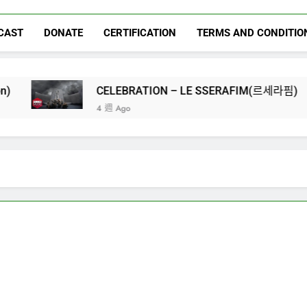
CAST
DONATE
CERTIFICATION
TERMS AND CONDITIO
CELEBRATION – LE SSERAFIM(르세라핌)
4 週 Ago