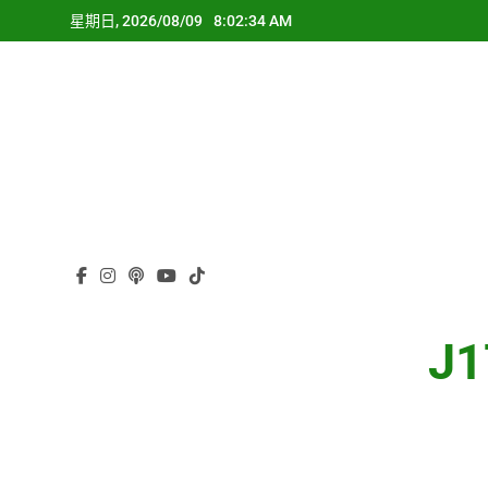
Skip
星期日, 2026/08/09
8:02:35 AM
to
content
J