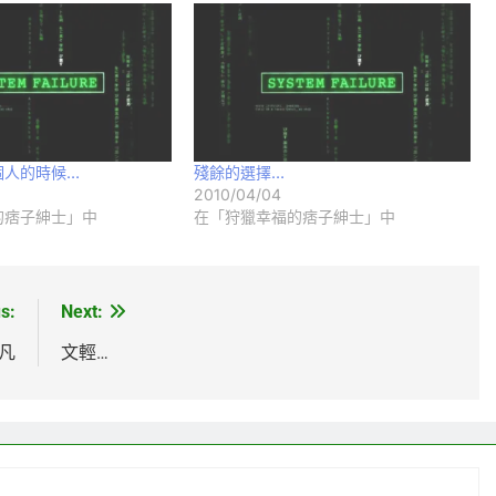
個人的時候…
殘餘的選擇…
2010/04/04
的痞子紳士」中
在「狩獵幸福的痞子紳士」中
s:
Next:
林凡
文輕…