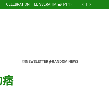
to The New World) – 少女時代(소녀시대)
(Girls’ Generation)
CELEBRATION – LE SSERAFIM(르세라핌)
e using OpenRouter Free Models & Telegram
Integration
虹 – 菅田将暉
to The New World) – 少女時代(소녀시대)
(Girls’ Generation)
CELEBRATION – LE SSERAFIM(르세라핌)
e using OpenRouter Free Models & Telegram
Integration
虹 – 菅田将暉
NEWSLETTER
RANDOM NEWS
的痞