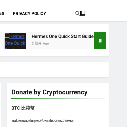
NS
PRIVACY POLICY
Hermes One Quick Start Guide using OpenRouter Free Mo
2 個月 Ago
Donate by Cryptocurrency
BTC 比特幣
1CdJmeGcJskxgmUffDNxqb5AZpxZ7knV6q