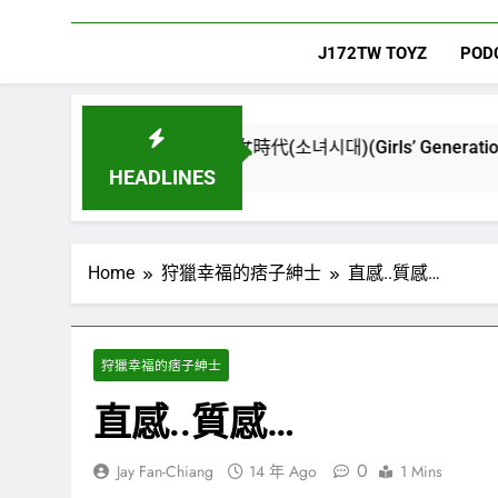
J172TW TOYZ
POD
w World) – 少女時代(소녀시대)(Girls’ Generation)
HEADLINES
Home
狩獵幸福的痞子紳士
直感..質感…
狩獵幸福的痞子紳士
直感..質感…
0
Jay Fan-Chiang
14 年 Ago
1 Mins