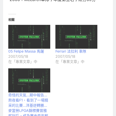
相關
05 Felipe Massa 馬薩
Ferrari 法拉利 車隊
2007/05/18
2007/05/18
在「專業文章」中
在「專業文章」中
奇怪的天氣…期中報告…
熬夜看F1，看到了一場精
采的比賽…洋基逆轉勝…
麥當勞LPGA錦標賽曾雅
妮封后，成為賽史最年輕