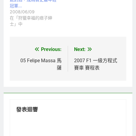
冠軍…
2008/06/09
在「狩獵幸福的痞子紳
士」中
Previous:
Next:
文
章
05 Felipe Massa 馬
2007 F1 一級方程式
薩
賽車 賽程表
導
覽
發表迴響