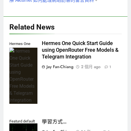
解 Akismet 如何處理網站訪客的留言資料
。
Related News
Hermes One Quick Start Guide
Hermes One
using OpenRouter Free Models &
Quick Start
Telegram Integration
Guide using
OpenRouter
Jay Fan-Chiang
2 個月 ago
1
Free Models &
Telegram
Integration
學習方式…
Featurd default