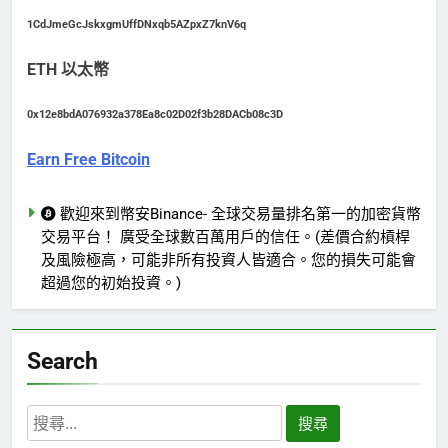
1CdJmeGcJskxgmUffDNxqb5AZpxZ7knV6q
ETH 以太幣
0x12e8bdA076932a378Ea8c02D02f3b28DACb08c3D
Earn Free Bitcoin
歡迎來到幣安Binance- 全球交易量排名第一的加密貨幣
交易平台！ 廣受全球數百萬用戶的信任。(差價合約槓桿
及風險極高，可能非所有投資人皆適合。您的損失可能會
超過您的初始投資。)
Search
搜
尋