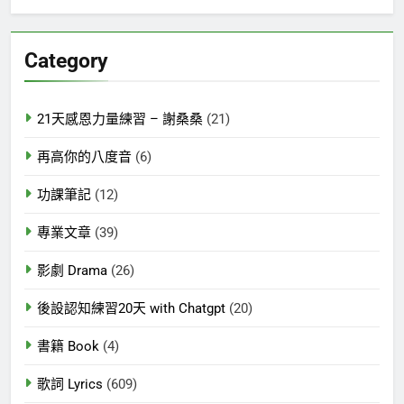
關
鍵
Category
字:
21天感恩力量練習 – 謝桑桑
(21)
再高你的八度音
(6)
功課筆記
(12)
專業文章
(39)
影劇 Drama
(26)
後設認知練習20天 with Chatgpt
(20)
書籍 Book
(4)
歌詞 Lyrics
(609)